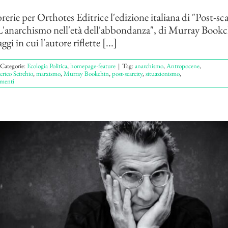
brerie per Orthotes Editrice l'edizione italiana di "Post-sc
L'anarchismo nell'età dell'abbondanza", di Murray Bookc
ggi in cui l'autore riflette [...]
Categorie:
Ecologia Politica
,
homepage-feature
|
Tag:
anarchismo
,
Antropocene
,
erico Scirchio
,
marxismo
,
Murray Bookchin
,
post-scarcity
,
situazionismo
,
menti