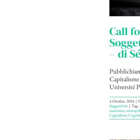
Call f
Sogget
– di S
Pubblichiamo
Capitalisme
Université Pa
4 Ottobre, 2024
|
C
Soggettività
|
Tag:
marxismo
,
metropol
Capitalisme Cogniti