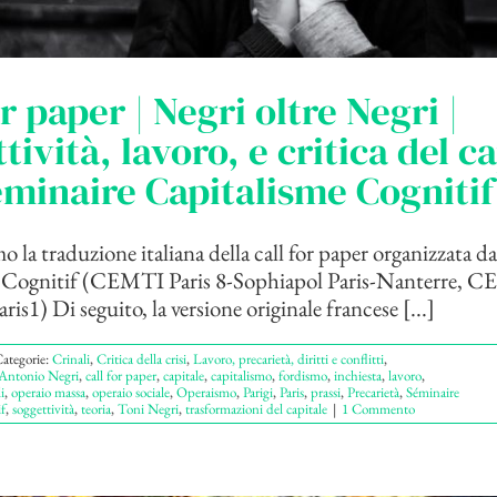
or paper | Negri oltre Negri |
tività, lavoro, e critica del c
éminaire Capitalisme Cognitif
 la traduzione italiana della call for paper organizzata d
 Cognitif (CEMTI Paris 8-Sophiapol Paris-Nanterre, 
ris1) Di seguito, la versione originale francese [...]
ategorie:
Crinali
,
Critica della crisi
,
Lavoro, precarietà, diritti e conflitti
,
Antonio Negri
,
call for paper
,
capitale
,
capitalismo
,
fordismo
,
inchiesta
,
lavoro
,
i
,
operaio massa
,
operaio sociale
,
Operaismo
,
Parigi
,
Paris
,
prassi
,
Precarietà
,
Séminaire
f
,
soggettività
,
teoria
,
Toni Negri
,
trasformazioni del capitale
|
1 Commento