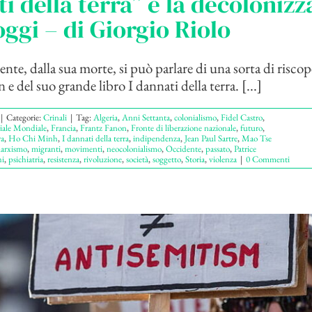
i della terra” e la decoloniz
 oggi – di Giorgio Riolo
te, dalla sua morte, si può parlare di una sorta di riscop
e del suo grande libro I dannati della terra. [...]
|
Categorie:
Crinali
|
Tag:
Algeria
,
Anni Settanta
,
colonialismo
,
Fidel Castro
,
iale Mondiale
,
Francia
,
Frantz Fanon
,
Fronte di liberazione nazionale
,
futuro
,
ra
,
Ho Chi Minh
,
I dannati della terra
,
indipendenza
,
Jean Paul Sartre
,
Mao Tse
arxismo
,
migranti
,
movimenti
,
neocolonialismo
,
Occidente
,
passato
,
Patrice
i
,
psichiatria
,
resistenza
,
rivoluzione
,
società
,
soggetto
,
Storia
,
violenza
|
0 Commenti