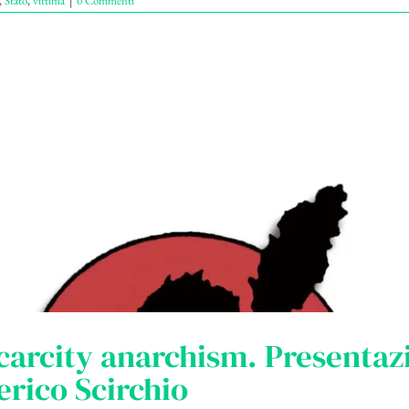
,
Stato
,
vittima
|
0 Commenti
carcity anarchism. Presentaz
erico Scirchio