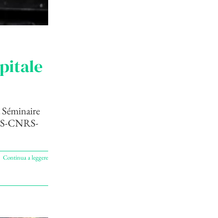
apitale
a Séminaire
CES-CNRS-
Continua a leggere