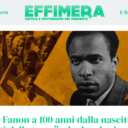
orie
E B
 Fanon a 100 anni dalla nascit