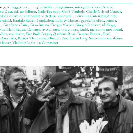
tegorie:
Soggettività
|
Tag:
anarchia
,
antagonismo
,
autorganizzazione
,
Azione
no Delucchi
,
capitalismo
,
Carlo Boccardo
,
Carlo Tombola
,
Circolo Go­betti Genova
,
udio Costantini
,
composizione di classe
,
conricerca
,
Cornelius Castoriadis
,
diritti
,
a
,
eretici
,
Ermi­nio Raiteri
,
Fondazione Luigi Micheletti
,
general intellect
,
genova
,
a
,
Gianfranco Faina
,
Gino Bianco
,
Giorgio Moroni
,
Giorgio Pedrocco
,
ideologia
,
Ivan Illich
,
Jacques Camatte
,
lavoro
,
lotta
,
lotta armata
,
Ludd
,
marxismo
,
movimenti
,
achno
,
nichilismo
,
Pier Paolo Poggio
,
Quaderni Rossi
,
Raniero Panzieri
,
Raul
Manstretta
,
Rivista "Democrazia Diretta"
,
Rosa Luxemburg
,
Sessantotto
,
socialismo
,
o Rieser
,
Vladimir Lenin
|
0 Commenti