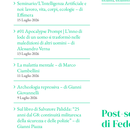
socialista
,
socialismo
Seminario/L’Intelligenza Artificiale e
noi: lavoro, vita, corpi, ecologie – di
Effimera
15 Luglio 2026
#01 Apocalypse Prompt | L’inno di
lode di un uomo si trasformò nelle
maledizioni di altri uomini – di
Alessandro Verna
13 Luglio 2026
La malattia mentale – di Marco
Ciambellini
11 Luglio 2026
Archeologia repressiva – di Gianni
Giovannelli
9 Luglio 2026
Sul libro di Salvatore Palidda: “25
Post-s
anni dal G8: continuità militaresca
di Fed
della sicurezza e delle polizie” – di
Gianni Piazza