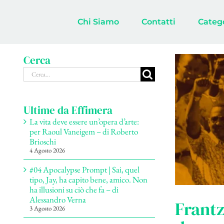
Salta
al
Chi Siamo
Contatti
Categ
contenuto
Cerca
Cerca
per:
Ultime da Effimera
La vita deve essere un’opera d’arte:
per Raoul Vaneigem – di Roberto
Brioschi
4 Agosto 2026
#04 Apocalypse Prompt | Sai, quel
tipo, Jay, ha capito bene, amico. Non
ha illusioni su ciò che fa – di
Alessandro Verna
Frantz
3 Agosto 2026