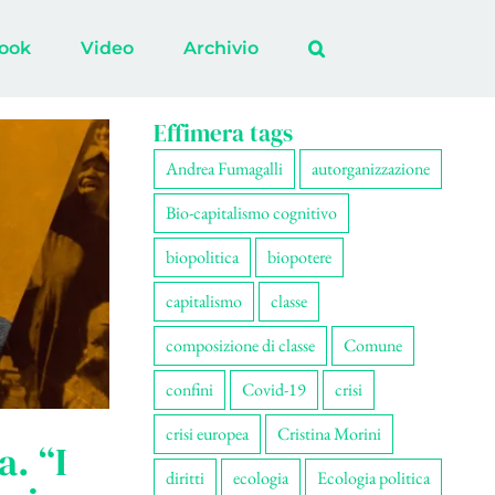
ook
Video
Archivio
Effimera tags
Andrea Fumagalli
autorganizzazione
Bio-capitalismo cognitivo
biopolitica
biopotere
capitalismo
classe
composizione di classe
Comune
confini
Covid-19
crisi
crisi europea
Cristina Morini
a. “I
diritti
ecologia
Ecologia politica