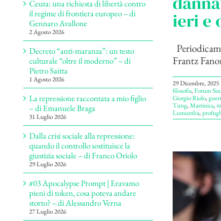
dannat
Ceuta: una richiesta di libertà contro
il regime di frontiera europeo – di
ieri e
Gennaro Avallone
2 Agosto 2026
Periodicamen
Decreto “anti-maranza”: un testo
Frantz Fanon 
culturale “oltre il moderno” – di
Pietro Saitta
1 Agosto 2026
29 Dicembre, 2025
filosofia
,
Forum Soc
La repressione raccontata a mio figlio
Giorgio Riolo
,
guer
Tung
,
Martinica
,
m
– di Emanuele Braga
Lumumba
,
profugh
31 Luglio 2026
Dalla crisi sociale alla repressione:
quando il controllo sostituisce la
giustizia sociale – di Franco Oriolo
29 Luglio 2026
#03 Apocalypse Prompt | Eravamo
pieni di token, cosa poteva andare
storto? – di Alessandro Verna
27 Luglio 2026