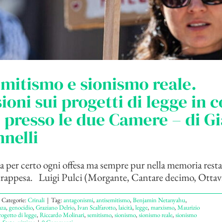
mitismo e sionismo reale.
sioni sui progetti di legge in c
presso le due Camere – di G
nelli
 per certo ogni offesa ma sempre pur nella memoria resta,
ntrappesa. Luigi Pulci (Morgante, Cantare decimo, Ottava 
Categorie:
Crinali
|
Tag:
antagonismi
,
antisemitismo
,
Benjamin Netanyahu
,
za
,
genocidio
,
Graziano Delrio
,
Ivan Scalfarotto
,
laicità
,
legge
,
marxismo
,
Maurizio
rogetto di legge
,
Riccardo Molinari
,
semitismo
,
sionismo
,
sionismo reale
,
sionismo