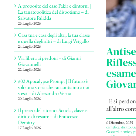
A proposito del caso Fakir e dintorni |
La tanatopolitica del dispotismo – di
Salvatore Palidda
26 Luglio 2026
Casa tua e casa degli altri, la tua classe
e quella degli altri – di Luigi Vergallo
24 Luglio 2026
Antise
Via libera ai predoni – di Gianni
Rifles
Giovannelli
esame 
22 Luglio 2026
Giovan
#02 Apocalypse Prompt | Il futuro è
solo una storia che raccontiamo a noi
stessi – di Alessandro Verna
20 Luglio 2026
E si perdona
all’altro co
Il prezzo del ritorno. Scuola, classe e
diritto di restare – di Francesco
Demitry
6 Dicembre, 2025
|
carnefice
,
diritto
,
Ga
17 Luglio 2026
Gasparri
,
nemico
,
p