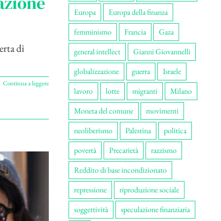
zazione
Europa
Europa della finanza
femminismo
Francia
Gaza
erta di
general intellect
Gianni Giovannelli
globalizzazione
guerra
Israele
Continua a leggere
lavoro
lotte
migranti
Milano
Moneta del comune
movimenti
neoliberismo
Palestina
politica
povertà
Precarietà
razzismo
Reddito di base incondizionato
repressione
riproduzione sociale
soggettività
speculazione finanziaria