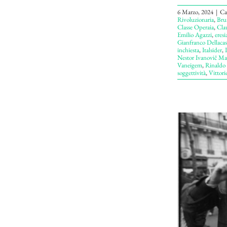
6 Marzo, 2024
|
Ca
Rivoluzionaria
,
Bru
Classe Operaia
,
Cla
Emilio Agazzi
,
eresi
Gianfranco Dellacas
inchiesta
,
Italsider
,
Nestor Ivanovič M
Vaneigem
,
Rinaldo 
soggettività
,
Vittori