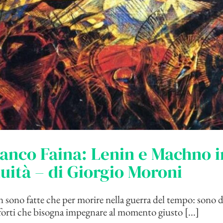
anco Faina: Lenin e Machno i
uità – di Giorgio Moroni
n sono fatte che per morire nella guerra del tempo: sono d
orti che bisogna impegnare al momento giusto [...]