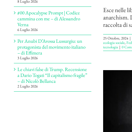
8 Luglio 2026
Esce nelle li
#00 Apocalypse Prompt | Codice
anarchism. 
cammina con me – di Alessandro
raccolta di sa
Verna
6 Luglio 2026
25 Ottobre, 2024
|
Per Anubi D’Avossa Lussurgiu: un
ecologia sociale
,
Fed
protagonista del movimento italiano
tecnologia
|
0 Com
– di Effimera
3 Luglio 2026
Le chiavi false di Trump. Recensione
a Dario Togati “Il capitalismo fragile”
– di Nicolò Bellanca
2 Luglio 2026