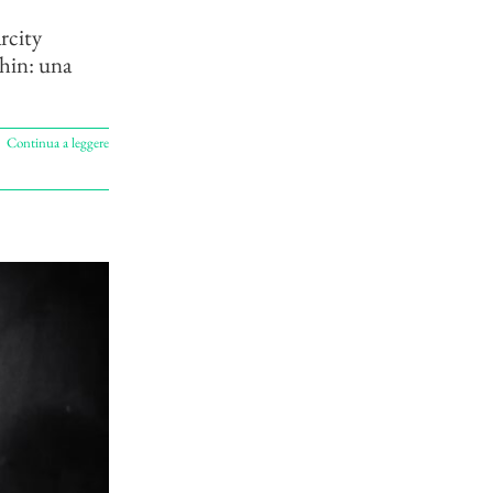
arcity
hin: una
Continua a leggere