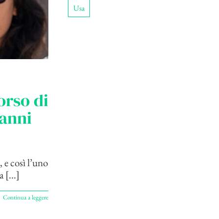
Usa
orso di
ianni
 e così l’uno
[...]
Continua a leggere