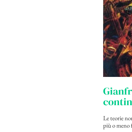
Gianfr
contin
Le teorie no
più o meno f