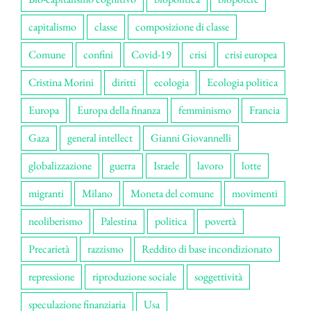
capitalismo
classe
composizione di classe
Comune
confini
Covid-19
crisi
crisi europea
Cristina Morini
diritti
ecologia
Ecologia politica
Europa
Europa della finanza
femminismo
Francia
Gaza
general intellect
Gianni Giovannelli
globalizzazione
guerra
Israele
lavoro
lotte
migranti
Milano
Moneta del comune
movimenti
neoliberismo
Palestina
politica
povertà
Precarietà
razzismo
Reddito di base incondizionato
repressione
riproduzione sociale
soggettività
speculazione finanziaria
Usa