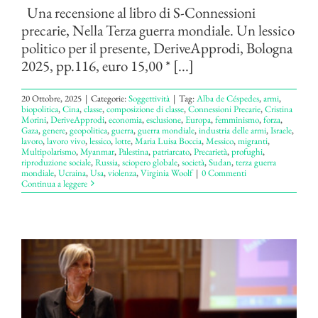
Una recensione al libro di S-Connessioni
precarie, Nella Terza guerra mondiale. Un lessico
politico per il presente, DeriveApprodi, Bologna
2025, pp.116, euro 15,00 * [...]
20 Ottobre, 2025
|
Categorie:
Soggettività
|
Tag:
Alba de Céspedes
,
armi
,
biopolitica
,
Cina
,
classe
,
composizione di classe
,
Connessioni Precarie
,
Cristina
Morini
,
DeriveApprodi
,
economia
,
esclusione
,
Europa
,
femminismo
,
forza
,
Gaza
,
genere
,
geopolitica
,
guerra
,
guerra mondiale
,
industria delle armi
,
Israele
,
lavoro
,
lavoro vivo
,
lessico
,
lotte
,
Maria Luisa Boccia
,
Messico
,
migranti
,
Multipolarismo
,
Myanmar
,
Palestina
,
patriarcato
,
Precarietà
,
profughi
,
riproduzione sociale
,
Russia
,
sciopero globale
,
società
,
Sudan
,
terza guerra
mondiale
,
Ucraina
,
Usa
,
violenza
,
Virginia Woolf
|
0 Commenti
Continua a leggere