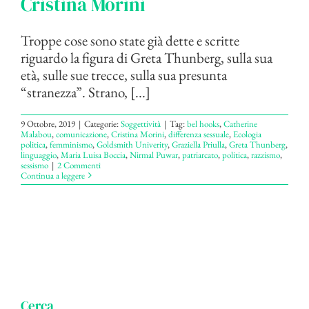
Cristina Morini
Troppe cose sono state già dette e scritte
riguardo la figura di Greta Thunberg, sulla sua
età, sulle sue trecce, sulla sua presunta
“stranezza”. Strano, [...]
9 Ottobre, 2019
|
Categorie:
Soggettività
|
Tag:
bel hooks
,
Catherine
Malabou
,
comunicazione
,
Cristina Morini
,
differenza sessuale
,
Ecologia
politica
,
femminismo
,
Goldsmith Univerity
,
Graziella Priulla
,
Greta Thunberg
,
linguaggio
,
Maria Luisa Boccia
,
Nirmal Puwar
,
patriarcato
,
politica
,
razzismo
,
sessismo
|
2 Commenti
Continua a leggere
Cerca