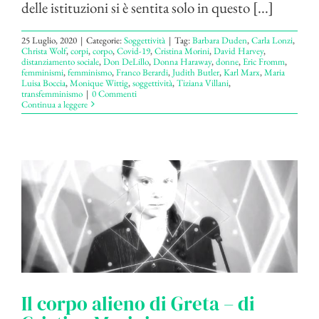
delle istituzioni si è sentita solo in questo [...]
25 Luglio, 2020
|
Categorie:
Soggettività
|
Tag:
Barbara Duden
,
Carla Lonzi
,
Christa Wolf
,
corpi
,
corpo
,
Covid-19
,
Cristina Morini
,
David Harvey
,
distanziamento sociale
,
Don DeLillo
,
Donna Haraway
,
donne
,
Eric Fromm
,
femminismi
,
femminismo
,
Franco Berardi
,
Judith Butler
,
Karl Marx
,
Maria
Luisa Boccia
,
Monique Wittig
,
soggettività
,
Tiziana Villani
,
transfemminismo
|
0 Commenti
Continua a leggere
Il corpo alieno di Greta – di