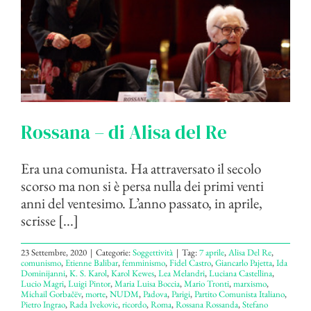
Rossana – di Alisa del Re
Era una comunista. Ha attraversato il secolo
scorso ma non si è persa nulla dei primi venti
anni del ventesimo. L’anno passato, in aprile,
scrisse [...]
23 Settembre, 2020
|
Categorie:
Soggettività
|
Tag:
7 aprile
,
Alisa Del Re
,
comunismo
,
Etienne Balibar
,
femminismo
,
Fidel Castro
,
Giancarlo Pajetta
,
Ida
Dominijanni
,
K. S. Karol
,
Karol Kewes
,
Lea Melandri
,
Luciana Castellina
,
Lucio Magri
,
Luigi Pintor
,
Maria Luisa Boccia
,
Mario Tronti
,
marxismo
,
Michail Gorbačëv
,
morte
,
NUDM
,
Padova
,
Parigi
,
Partito Comunista Italiano
,
Pietro Ingrao
,
Rada Ivekovic
,
ricordo
,
Roma
,
Rossana Rossanda
,
Stefano