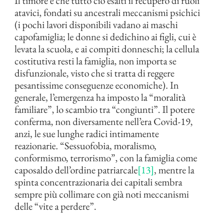
Il timore è che tutto ciò esalti il recupero di ruoli
atavici, fondati su ancestrali meccanismi psichici
(i pochi lavori disponibili vadano ai maschi
capofamiglia; le donne si dedichino ai figli, cui è
levata la scuola, e ai compiti donneschi; la cellula
costitutiva resti la famiglia, non importa se
disfunzionale, visto che si tratta di reggere
pesantissime conseguenze economiche). In
generale, l’emergenza ha imposto la “moralità
familiare”, lo scambio tra “congiunti”. Il potere
conferma, non diversamente nell’era Covid-19,
anzi, le sue lunghe radici intimamente
reazionarie. “Sessuofobia, moralismo,
conformismo, terrorismo”, con la famiglia come
caposaldo dell’ordine patriarcale
[13]
, mentre la
spinta concentrazionaria dei capitali sembra
sempre più collimare con già noti meccanismi
delle “vite a perdere”.