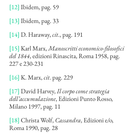
[12]
Ibidem, pag. 59
[13]
Ibidem, pag. 33
[14]
D. Haraway,
cit
., pag. 191
[15]
Karl Marx,
Manoscritti economico-filosofici
del 1844
, edizioni Rinascita, Roma 1958, pag.
227 e 230-231
[16]
K. Marx,
cit
. pag. 229
[17]
David Harvey,
Il corpo come strategia
dell’accumulazione
, Edizioni Punto Rosso,
Milano 1997, pag. 11
[18]
Christa Wolf,
Cassandra
, Edizioni e/o,
Roma 1990, pag. 28