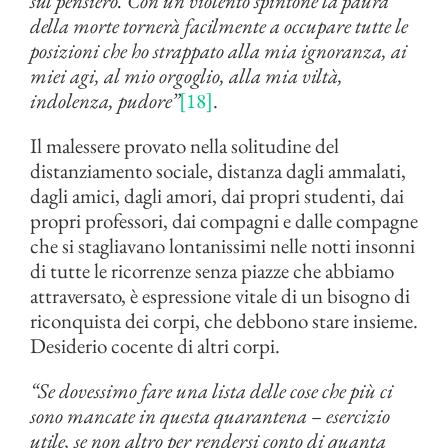
sul pensiero. Con un violento spintone la paura
della morte tornerà facilmente a occupare tutte le
posizioni che ho strappato alla mia ignoranza, ai
miei agi, al mio orgoglio, alla mia viltà,
indolenza, pudore”
[18]
.
Il malessere provato nella solitudine del
distanziamento sociale, distanza dagli ammalati,
dagli amici, dagli amori, dai propri studenti, dai
propri professori, dai compagni e dalle compagne
che si stagliavano lontanissimi nelle notti insonni
di tutte le ricorrenze senza piazze che abbiamo
attraversato, è espressione vitale di un bisogno di
riconquista dei corpi, che debbono stare insieme.
Desiderio cocente di altri corpi.
“Se dovessimo fare una lista delle cose che più ci
sono mancate in questa quarantena – esercizio
utile, se non altro per rendersi conto di quanta