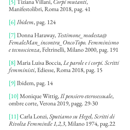
[5]
Tiziana Villani,
Corpi mutanti
,
Manifestolibri, Roma 2018, pag. 41
[6]
Ibidem
, pag. 124
[7]
Donna Haraway,
Testimone_modesta@
FemaleMan_incontra_OncoTopo.
Femminismo
e tecnoscienza
, Feltrinelli, Milano 2000, pag. 191
[8]
Maria Luisa Boccia,
Le parole e i corpi. Scritti
femministi
, Ediesse, Roma 2018, pag. 15
[9]
Ibidem, pag. 14
[10]
Monique Wittig,
Il pensiero eterosessuale
,
ombre corte, Verona 2019, pagg. 29-30
[11]
Carla Lonzi,
Sputiamo su Hegel, Scritti di
Rivolta Femminile 1,2,3
, Milano 1974, pag.22