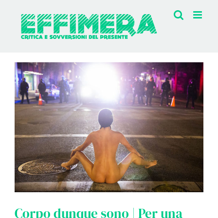
Salta
al
contenuto
Ingrandisci
immagine
Corpo dunque sono | Per una