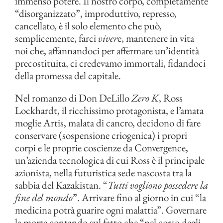
immenso potere. Il nostro corpo, completamente
“disorganizzato”, improduttivo, represso,
cancellato, è il solo elemento che può,
semplicemente, farci
viver
e, mantenere in vita
noi che, affannandoci per affermare un’identità
precostituita, ci credevamo immortali, fidandoci
della promessa del capitale.
Nel romanzo di Don DeLillo
Zero K
, Ross
Lockhardt, il ricchissimo protagonista, e l’amata
moglie Artis, malata di cancro, decidono di fare
conservare (sospensione criogenica) i propri
corpi e le proprie coscienze da Convergence,
un’azienda tecnologica di cui Ross è il principale
azionista, nella futuristica sede nascosta tra la
sabbia del Kazakistan. “
Tutti vogliono possedere la
fine del mondo
”. Arrivare fino al giorno in cui “la
medicina potrà guarire ogni malattia”. Governare
la morte contando sul fatto che “nel corso degli