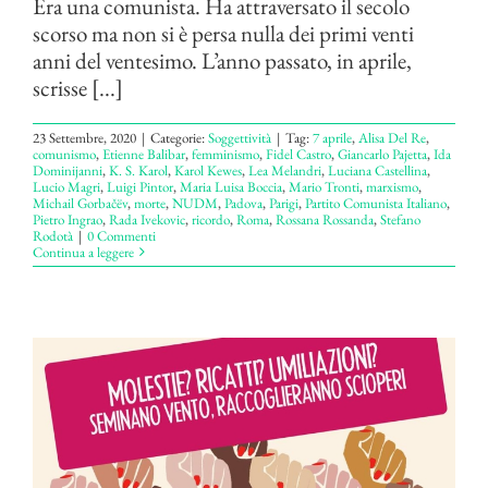
Era una comunista. Ha attraversato il secolo
scorso ma non si è persa nulla dei primi venti
anni del ventesimo. L’anno passato, in aprile,
scrisse [...]
23 Settembre, 2020
|
Categorie:
Soggettività
|
Tag:
7 aprile
,
Alisa Del Re
,
comunismo
,
Etienne Balibar
,
femminismo
,
Fidel Castro
,
Giancarlo Pajetta
,
Ida
Dominijanni
,
K. S. Karol
,
Karol Kewes
,
Lea Melandri
,
Luciana Castellina
,
Lucio Magri
,
Luigi Pintor
,
Maria Luisa Boccia
,
Mario Tronti
,
marxismo
,
Michail Gorbačëv
,
morte
,
NUDM
,
Padova
,
Parigi
,
Partito Comunista Italiano
,
Pietro Ingrao
,
Rada Ivekovic
,
ricordo
,
Roma
,
Rossana Rossanda
,
Stefano
Rodotà
|
0 Commenti
Continua a leggere