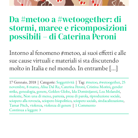
Da #metoo a #wetoogether: di
stormi, maree e ricomposizioni
possibili – di Caterina Peroni
Intorno al fenomeno #metoo, ai suoi effetti e alle
sue cause virtuali e materiali si sta discutendo
molto in Italia e nel mondo. In entrambe [...]
17 Gennaio, 2018
|
Categorie:
Soggettività
|
Tag:
#metoo
,
#wetoogether
,
25
novembre
,
8 marzo
,
Alisa Dal Re
,
Caterina Peroni
,
Cristina Morini
,
gender
strike
,
genealogia
,
genere
,
Golden Globe
,
Ida Dominijanni
,
Lea Melandri
,
molestie
,
Non una di meno
,
parresia
,
presa di parola
,
riproduzione sociale
,
sciopero alla rovescia
,
sciopero biopolitico
,
sciopero sociale
,
sindacalizzazione
,
Tamar Pitch
,
violenza
,
violenza di genere
|
1 Commento
Continua a leggere