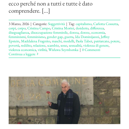
ecco perché non a tutti e tutte è dato
comprendere. [...]
3 Marzo, 2026
|
Categorie:
Soggettività
|
Tag:
capitalismo
,
Carlotta Cossutta
,
corpi
,
corpo
,
Cristina Campo
,
Cristina Morini
,
desiderio
,
differenza
,
diseguaglianza
,
disoccupazione femminile
,
donna
,
donne
,
economia
,
femminismi
,
femminismo
,
gender gap
,
guerra
,
Ida Dominijanni
,
Jeffrey
Epstein
,
Maddalena Fragnito
,
maschi
,
modelli
,
Paola Tabet
,
patriarcato
,
potere
,
povertà
,
reddito
,
relazione
,
scambio
,
sesso
,
sessualità
,
violenza di genere
,
violenza economica
,
virilità
,
Wisława Szymborska
|
0 Commenti
Continua a leggere