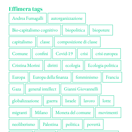
Effimera tags
Andrea Fumagalli
autorganizzazione
Bio-capitalismo cognitivo
biopolitica
biopotere
capitalismo
classe
composizione di classe
Comune
confini
Covid-19
crisi
crisi europea
Cristina Morini
diritti
ecologia
Ecologia politica
Europa
Europa della finanza
femminismo
Francia
Gaza
general intellect
Gianni Giovannelli
globalizzazione
guerra
Israele
lavoro
lotte
migranti
Milano
Moneta del comune
movimenti
neoliberismo
Palestina
politica
povertà