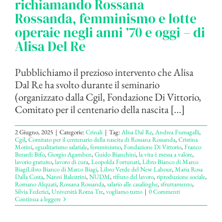
richiamando Rossana
Rossanda, femminismo e lotte
operaie negli anni ’70 e oggi – di
Alisa Del Re
Pubblichiamo il prezioso intervento che Alisa
Dal Re ha svolto durante il seminario
(organizzato dalla Cgil, Fondazione Di Vittorio,
Comitato per il centenario della nascita [...]
2 Giugno, 2025
|
Categorie:
Crinali
|
Tag:
Alisa Dal Re
,
Andrea Fumagalli
,
Cgil
,
Comitato per il centenario della nascita di Rossana Rossanda
,
Cristina
Morini
,
egualitarismo salariale
,
femminismo
,
Fondazione Di Vittorio
,
Franco
Berardi Bifo
,
Giorgio Agamben
,
Guido Bianchini
,
la vita è messa a valore
,
lavorio gratuito
,
lavoro di cura
,
Leopolda Fortunati
,
Libro Bianco di Marco
BiagiLibro Bianco di Marco Biagi
,
Libro Verde del New Labour
,
Maria Rosa
Dalla Costa
,
Nanni Balestrini
,
NUDM
,
rifiuto del lavoro
,
riproduzione sociale
,
Romano Alquati
,
Rossana Rossanda
,
salario alle casalinghe
,
sfruttamento
,
Silvia Federici
,
Università Roma Tre
,
vogliamo tutto
|
0 Commenti
Continua a leggere