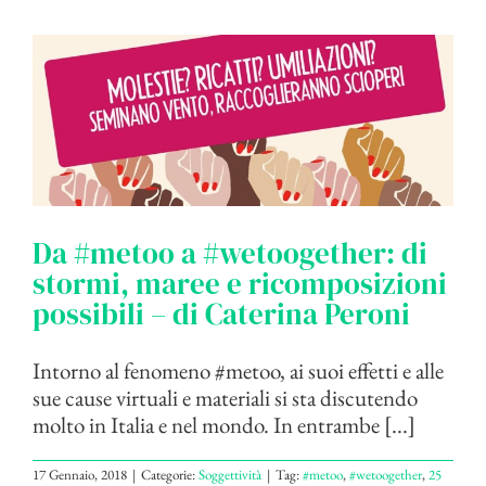
Da #metoo a #wetoogether: di
stormi, maree e ricomposizioni
possibili – di Caterina Peroni
Intorno al fenomeno #metoo, ai suoi effetti e alle
sue cause virtuali e materiali si sta discutendo
molto in Italia e nel mondo. In entrambe [...]
17 Gennaio, 2018
|
Categorie:
Soggettività
|
Tag:
#metoo
,
#wetoogether
,
25