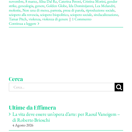
novembre
,
8 marzo
,
Alisa Dal Re
,
Caterina Peroni
,
Cristina Morini
,
gender
strike
,
genealogia
,
genere
,
Golden Globe
,
Ida Dominijanni
,
Lea Melandri
,
molestie
,
Non una di meno
,
parresia
,
presa di parola
,
riproduzione sociale
,
sciopero alla rovescia
,
sciopero biopolitico
,
sciopero sociale
,
sindacalizzazione
,
Tamar Pitch
,
violenza
,
violenza di genere
|
1 Commento
Continua a leggere
Cerca
Cerca
per:
Ultime da Effimera
La vita deve essere un’opera d’arte: per Raoul Vaneigem –
di Roberto Brioschi
4 Agosto 2026