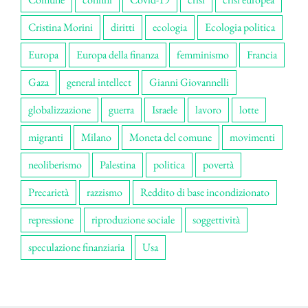
Cristina Morini
diritti
ecologia
Ecologia politica
Europa
Europa della finanza
femminismo
Francia
Gaza
general intellect
Gianni Giovannelli
globalizzazione
guerra
Israele
lavoro
lotte
migranti
Milano
Moneta del comune
movimenti
neoliberismo
Palestina
politica
povertà
Precarietà
razzismo
Reddito di base incondizionato
repressione
riproduzione sociale
soggettività
speculazione finanziaria
Usa