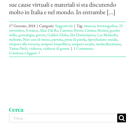
sue cause virtuali e materiali si sta discutendo
molto in Italia e nel mondo. In entrambe [...]
17 Gennaio, 2018
|
Categorie:
Soggettività
|
Tag:
#metoo
,
#wetoogether
,
25
novembre
,
8 marzo
,
Alisa Dal Re
,
Caterina Peroni
,
Cristina Morini
,
gender
strike
,
genealogia
,
genere
,
Golden Globe
,
Ida Dominijanni
,
Lea Melandri
,
molestie
,
Non una di meno
,
parresia
,
presa di parola
,
riproduzione sociale
,
sciopero alla rovescia
,
sciopero biopolitico
,
sciopero sociale
,
sindacalizzazione
,
Tamar Pitch
,
violenza
,
violenza di genere
|
1 Commento
Continua a leggere
Cerca
Cerca
per: