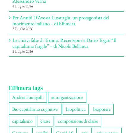
Alessandro Verna
6 Luglio 2026
Per Anubi D’Avossa Lussurgiu: un protagonista del
movimento italiano – di Effimera
3 Luglio 2026
Le chiavi false di Trump. Recensione a Dario Togati “Il
capitalismo fragile” – di Nicolò Bellanca
2 Luglio 2026
Effimera tags
Andrea Fumagalli
autorganizzazione
Bio-capitalismo cognitivo
biopolitica
biopotere
capitalismo
classe
composizione di classe
Comune
confini
Covid-19
crisi
crisi europea