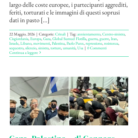
largo delle coste europee, i partecipanti aggrediti,
feriti, torturati e le immagini di questi soprusi
dati in pasto [...]
22 Maggio, 2026
|
Categorie:
Crinali
|
Tag:
annientamento
,
Centro-sinistra
,
Cisgiordania
,
Europa
,
Gaza
,
Global Sumud Flotilla
,
guerra
,
guerre
,
Iran
,
Israele
,
Libano
,
movimenti
,
Palestina
,
Paolo Punx
,
repressione
,
resistenza
,
sequestro
,
silenzio
,
sinistra
,
torture
,
umanità
,
Usa
|
0 Commenti
Continua a leggere