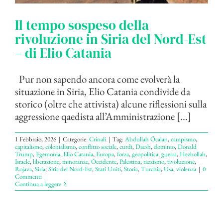
Il tempo sospeso della
rivoluzione in Siria del Nord-Est
– di Elio Catania
Pur non sapendo ancora come evolverà la
situazione in Siria, Elio Catania condivide da
storico (oltre che attivista) alcune riflessioni sulla
aggressione qaedista all’Amministrazione [...]
1 Febbraio, 2026
|
Categorie:
Crinali
|
Tag:
Abdullah Öcalan
,
campismo
,
capitalismo
,
colonialismo
,
conflitto sociale
,
curdi
,
Daesh
,
dominio
,
Donald
Trump
,
Egemonia
,
Elio Catania
,
Europa
,
forza
,
geopolitica
,
guerra
,
Hezbollah
,
Israele
,
liberazione
,
minoranze
,
Occidente
,
Palestina
,
razzismo
,
rivoluzione
,
Rojava
,
Siria
,
Siria del Nord-Est
,
Stati Uniti
,
Storia
,
Turchia
,
Usa
,
violenza
|
0
Commenti
Continua a leggere