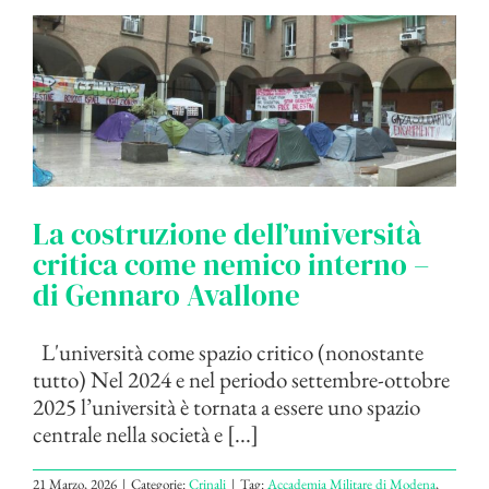
La costruzione dell’università
critica come nemico interno –
di Gennaro Avallone
L'università come spazio critico (nonostante
tutto) Nel 2024 e nel periodo settembre-ottobre
2025 l’università è tornata a essere uno spazio
centrale nella società e [...]
21 Marzo, 2026
|
Categorie:
Crinali
|
Tag:
Accademia Militare di Modena
,