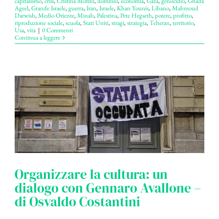
capitalismo
,
crisi
,
Cristina Morini
,
dominio
,
economia
,
Gaza
,
genocidio
,
Ghada
Ageel
,
Grande Israele
,
guerra
,
Iran
,
Israele
,
Khan Younis
,
Libano
,
Mahmoud
Darwish
,
Medio Oriente
,
Minab
,
Palestina
,
Pete Hegseth
,
potere
,
profitto
,
riproduzione sociale
,
scuola
,
Stati Uniti
,
stragi
,
strategia
,
Teheran
,
territorio
,
Usa
,
vita
|
0 Commenti
Continua a leggere
Organizzare la cultura: un
dialogo con Gennaro Avallone –
di Osvaldo Costantini