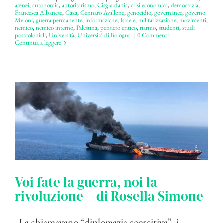
atenei
,
autonomia
,
autoritarismo
,
Cisgiordania
,
crisi economica
,
democrazia
,
Francesca Albanese
,
Gaza
,
Gennaro Avallone
,
genocidio
,
governance
,
governo
Meloni
,
guerra permanente
,
informazione
,
Israele
,
militarizzazione
,
movimenti
,
nemico
,
nemico interno
,
Palestina
,
pensiero critico
,
riarmo
,
studenti
,
studi
postcoloniali
,
Università
,
Università di Bologna
|
0 Commenti
Continua a leggere
Voi fate la guerra, noi la
rivoluzione – di Rosella Simone
La chiamavano “diplomazia coercitiva”, i