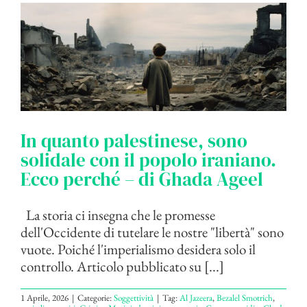
In quanto palestinese, sono
solidale con il popolo iraniano.
Ecco perché – di Ghada Ageel
La storia ci insegna che le promesse
dell'Occidente di tutelare le nostre "libertà" sono
vuote. Poiché l'imperialismo desidera solo il
controllo. Articolo pubblicato su [...]
1 Aprile, 2026
|
Categorie:
Soggettività
|
Tag:
Al Jazeera
,
Bezalel Smotrich
,