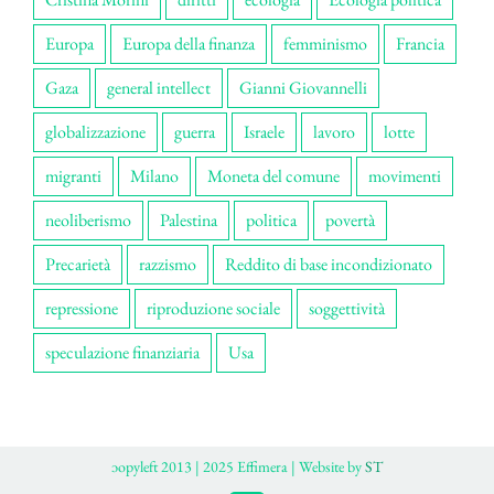
Europa
Europa della finanza
femminismo
Francia
Gaza
general intellect
Gianni Giovannelli
globalizzazione
guerra
Israele
lavoro
lotte
migranti
Milano
Moneta del comune
movimenti
neoliberismo
Palestina
politica
povertà
Precarietà
razzismo
Reddito di base incondizionato
repressione
riproduzione sociale
soggettività
speculazione finanziaria
Usa
ɔopyleft 2013 | 2025 Effimera | Website by
ST