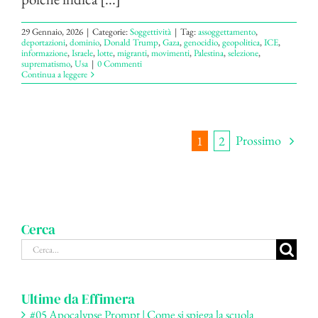
29 Gennaio, 2026
|
Categorie:
Soggettività
|
Tag:
assoggettamento
,
deportazioni
,
dominio
,
Donald Trump
,
Gaza
,
genocidio
,
geopolitica
,
ICE
,
informazione
,
Israele
,
lotte
,
migranti
,
movimenti
,
Palestina
,
selezione
,
suprematismo
,
Usa
|
0 Commenti
Continua a leggere
Prossimo
1
2
Cerca
Cerca
per:
Ultime da Effimera
#05 Apocalypse Prompt | Come si spiega la scuola