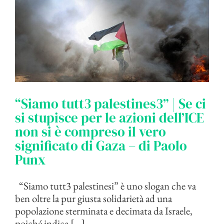
“Siamo tutt3 palestines3” | Se ci
si stupisce per le azioni dell’ICE
non si è compreso il vero
significato di Gaza – di Paolo
Punx
“Siamo tutt3 palestinesi” è uno slogan che va
ben oltre la pur giusta solidarietà ad una
popolazione sterminata e decimata da Israele,
poiché indica [...]