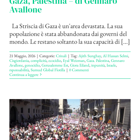
Gaza, Palestina – di Gennaro
Avallone
La Striscia di Gaza è un'area devastata. La sua
popolazione è stata abbandonata dai governi del
mondo. Le restano soltanto la sua capacità di [...]
21 Maggio, 2026
|
Categorie:
Crinali
|
Tag:
Ajith Sunghay
,
Al Hassan Selmi
,
Cisgiordania
,
complicità
,
ecocidio
,
Eyal Weizman
,
Gaza. Palestina
,
Gennaro
Avallone
,
genocidio
,
Gerusalemme Est
,
Giora Eiland
,
inpunità
,
Israele
,
rsponsabilità
,
Sumud Global Flotilla
|
0 Commenti
Continua a leggere