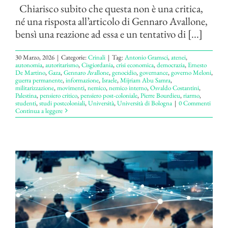
Chiarisco subito che questa non è una critica,
né una risposta all’articolo di Gennaro Avallone,
bensì una reazione ad essa e un tentativo di [...]
30 Marzo, 2026
|
Categorie:
Crinali
|
Tag:
Antonio Gramsci
,
atenei
,
autonomia
,
autoritarismo
,
Cisgiordania
,
crisi economica
,
democrazia
,
Ernesto
De Martino
,
Gaza
,
Gennaro Avallone
,
genocidio
,
governance
,
governo Meloni
,
guerra permanente
,
informazione
,
Israele
,
Mijriam Abu Samra
,
militarizzazione
,
movimenti
,
nemico
,
nemico interno
,
Osvaldo Costantini
,
Palestina
,
pensiero critico
,
pensiero post-coloniale
,
Pierre Bourdieu
,
riarmo
,
studenti
,
studi postcoloniali
,
Università
,
Università di Bologna
|
0 Commenti
Continua a leggere