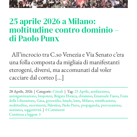
25 aprile 2026 a Milano:
moltitudine contro dominio –
di Paolo Punx
All’incrocio tra C.so Venezia e Via Senato c’era
una folla composta da migliaia di manifestanti
eterogeni, diversi, ma accomunati dal voler
cacciare dal corteo [...]
28 Aprile, 2026
|
Categorie:
Crinali
|
Tag:
25 Aprile
,
antifascismo
,
autorganizzazione
,
biopotere
,
Brigata Ebraica
,
ebraismo
,
Emanuele Fiano
,
Festa
della Liberazione
,
Gaza
,
genocidio
,
Israele
,
lotte
,
Milano
,
mistificazione
,
moltitudine
,
movimenti
,
Palestina
,
Paolo Punx
,
propaganda
,
provocazione
,
sionismo
,
soggettività
|
0 Commenti
Continua a leggere