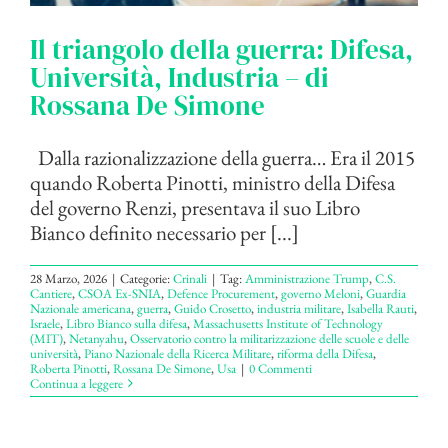
Il triangolo della guerra: Difesa,
Università, Industria – di
Rossana De Simone
Dalla razionalizzazione della guerra… Era il 2015
quando Roberta Pinotti, ministro della Difesa
del governo Renzi, presentava il suo Libro
Bianco definito necessario per [...]
28 Marzo, 2026
|
Categorie:
Crinali
|
Tag:
Amministrazione Trump
,
C.S.
Cantiere
,
CSOA Ex-SNIA
,
Defence Procurement
,
governo Meloni
,
Guardia
Nazionale americana
,
guerra
,
Guido Crosetto
,
industria militare
,
Isabella Rauti
,
Israele
,
Libro Bianco sulla difesa
,
Massachusetts Institute of Technology
(MIT)
,
Netanyahu
,
Osservatorio contro la militarizzazione delle scuole e delle
università
,
Piano Nazionale della Ricerca Militare
,
riforma della Difesa
,
Roberta Pinotti
,
Rossana De Simone
,
Usa
|
0 Commenti
Continua a leggere