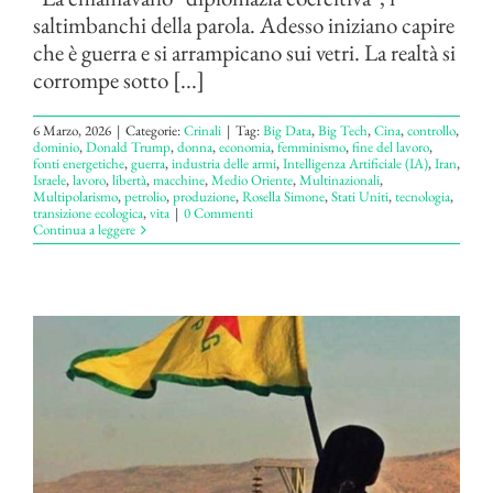
saltimbanchi della parola. Adesso iniziano capire
che è guerra e si arrampicano sui vetri. La realtà si
corrompe sotto [...]
6 Marzo, 2026
|
Categorie:
Crinali
|
Tag:
Big Data
,
Big Tech
,
Cina
,
controllo
,
dominio
,
Donald Trump
,
donna
,
economia
,
femminismo
,
fine del lavoro
,
fonti energetiche
,
guerra
,
industria delle armi
,
Intelligenza Artificiale (IA)
,
Iran
,
Israele
,
lavoro
,
libertà
,
macchine
,
Medio Oriente
,
Multinazionali
,
Multipolarismo
,
petrolio
,
produzione
,
Rosella Simone
,
Stati Uniti
,
tecnologia
,
transizione ecologica
,
vita
|
0 Commenti
Continua a leggere