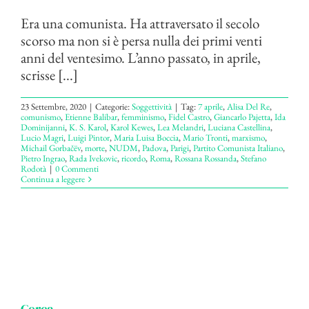
Era una comunista. Ha attraversato il secolo
scorso ma non si è persa nulla dei primi venti
anni del ventesimo. L’anno passato, in aprile,
scrisse [...]
23 Settembre, 2020
|
Categorie:
Soggettività
|
Tag:
7 aprile
,
Alisa Del Re
,
comunismo
,
Etienne Balibar
,
femminismo
,
Fidel Castro
,
Giancarlo Pajetta
,
Ida
Dominijanni
,
K. S. Karol
,
Karol Kewes
,
Lea Melandri
,
Luciana Castellina
,
Lucio Magri
,
Luigi Pintor
,
Maria Luisa Boccia
,
Mario Tronti
,
marxismo
,
Michail Gorbačëv
,
morte
,
NUDM
,
Padova
,
Parigi
,
Partito Comunista Italiano
,
Pietro Ingrao
,
Rada Ivekovic
,
ricordo
,
Roma
,
Rossana Rossanda
,
Stefano
Rodotà
|
0 Commenti
Continua a leggere