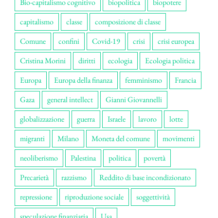
Bio-capitalismo cognitivo
biopolitica
biopotere
capitalismo
classe
composizione di classe
Comune
confini
Covid-19
crisi
crisi europea
Cristina Morini
diritti
ecologia
Ecologia politica
Europa
Europa della finanza
femminismo
Francia
Gaza
general intellect
Gianni Giovannelli
globalizzazione
guerra
Israele
lavoro
lotte
migranti
Milano
Moneta del comune
movimenti
neoliberismo
Palestina
politica
povertà
Precarietà
razzismo
Reddito di base incondizionato
repressione
riproduzione sociale
soggettività
speculazione finanziaria
Usa