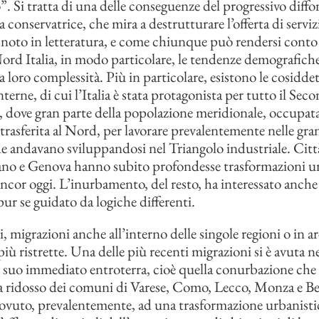
. Si tratta di una delle conseguenze del progressivo diffo
a conservatrice, che mira a destrutturare l’offerta di serviz
noto in letteratura, e come chiunque può rendersi conto
 Nord Italia, in modo particolare, le tendenze demografic
a loro complessità. Più in particolare, esistono le cosidde
terne, di cui l’Italia è stata protagonista per tutto il Sec
dove gran parte della popolazione meridionale, occupata 
è trasferita al Nord, per lavorare prevalentemente nelle gra
e andavano sviluppandosi nel Triangolo industriale. Cit
ano e Genova hanno subito profondesse trasformazioni ur
ancor oggi. L’inurbamento, del resto, ha interessato anche 
ur se guidato da logiche differenti.
, migrazioni anche all’interno delle singole regioni o in ar
iù ristrette. Una delle più recenti migrazioni si è avuta nel
 suo immediato entroterra, cioè quella conurbazione che
 a ridosso dei comuni di Varese, Como, Lecco, Monza e 
 dovuto, prevalentemente, ad una trasformazione urbanisti