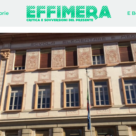
orie
E B