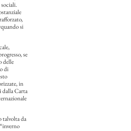
sociali.
ostanziale
rafforzato,
orquando si
cale,
rogresso, se
o delle
o di
sto
rizzate, in
i dalla Carta
nternazionale
 talvolta da
 “inverno