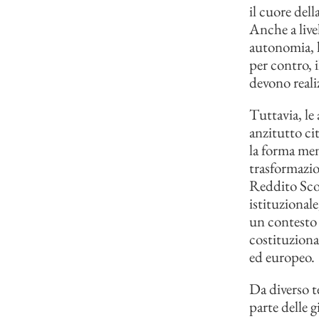
il cuore dell
Anche a livel
autonomia, l
per contro, i
devono realiz
Tuttavia, le
anzitutto ci
la forma men
trasformazion
Reddito Sco
istituzional
un contesto d
costituzional
ed europeo.
Da diverso t
parte delle 