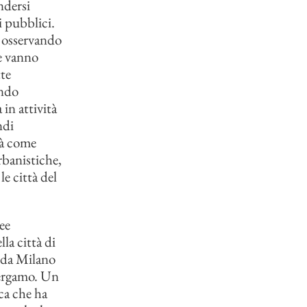
ndersi
i pubblici.
 osservando
he vanno
tte
ondo
in attività
ndi
tà come
banistiche,
le città del
ee
la città di
 da Milano
Bergamo. Un
ca che ha