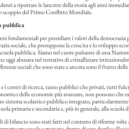
ndenti a riportare le lancette della storia agli anni immed
lo scoppio del Primo Conflitto Mondiale.
a pubblica
eni fondamentali per presidiare i valori della democrazia p
azia sociale, che presuppone la crescita e lo sviluppo eco
 scuola pubblica. Siamo nel cuore pulsante di una Nazione
e oggi abusata nel tentativo di cristallizzare istituzional
erenze sociali che sono state e ancora sono il frutto delle
e i centri di ricerca, tanto pubblici che privati, tutti fulc
nomico delle economie più avanzate, non possono che ess
 un sistema scolastico pubblico integrato, particolarmente 
uola primaria e secondaria e, più in generale, alla scuola d
i di bilancio sono stati fatti nel contesto di riforme volte
apporto tra scuola e mercato, frutto di una duplice illusio