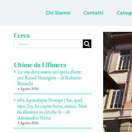
Salta
al
Chi Siamo
Contatti
Categ
contenuto
Cerca
Ingrandisci
Cerca
immagine
per:
Ultime da Effimera
La vita deve essere un’opera d’arte:
per Raoul Vaneigem – di Roberto
Brioschi
4 Agosto 2026
#04 Apocalypse Prompt | Sai, quel
tipo, Jay, ha capito bene, amico. Non
ha illusioni su ciò che fa – di
Alessandro Verna
3 Agosto 2026