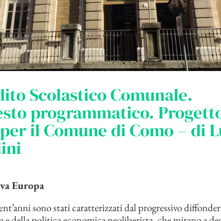
dito Scolastico Comunale.
esto programmatico. Progett
 per il Comune di Como – di 
ini
va Europa
ent’anni sono stati caratterizzati dal progressivo diffonder
ia e della politica economica neoliberista, che mirano a de