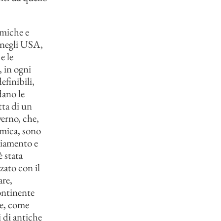
omiche e
e negli USA,
e le
 in ogni
efinibili,
dano le
tta di un
verno, che,
omica, sono
biamento e
è stata
zato con il
are,
ontinente
ze, come
i di antiche