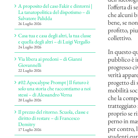
A proposito del caso Fakir e dintorni |
l’offerta di 
La tanatopolitica del dispotismo – di
che alcuni bi
Salvatore Palidda
bene, se non 
26 Luglio 2026
profitto, piu
Casa tua e casa degli altri, la tua classe
collettivo.
e quella degli altri – di Luigi Vergallo
24 Luglio 2026
In questo qu
pubblico è in
Via libera ai predoni – di Gianni
Giovannelli
progresso ci
22 Luglio 2026
verità appare
progetto di 
#02 Apocalypse Prompt | Il futuro è
solo una storia che raccontiamo a noi
mobilità soc
stessi – di Alessandro Verna
che la compo
20 Luglio 2026
tratteggiato
Il prezzo del ritorno. Scuola, classe e
proprio se r
diritto di restare – di Francesco
perno in mas
Demitry
per contro, 
17 Luglio 2026
studenti euro