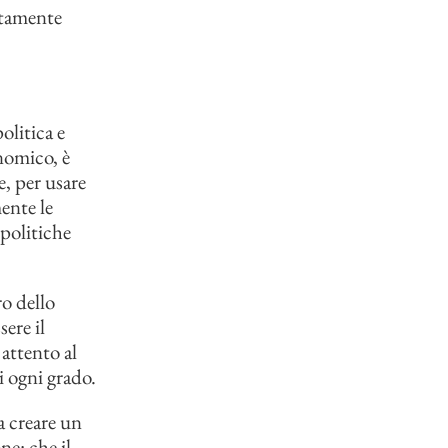
iatamente
olitica e
nomico, è
, per usare
mente le
 politiche
ro dello
ere il
attento al
i ogni grado.
 a creare un
ne: che il