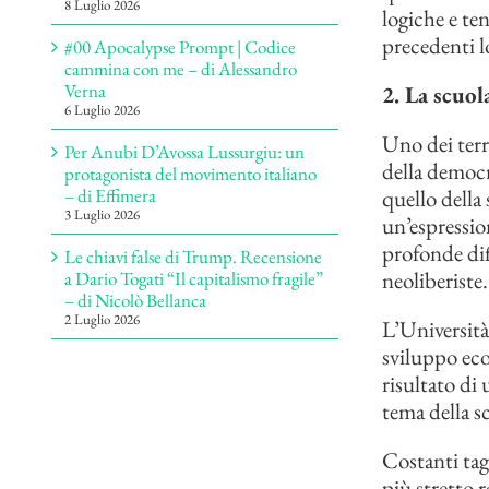
8 Luglio 2026
logiche e te
precedenti 
#00 Apocalypse Prompt | Codice
cammina con me – di Alessandro
Verna
2. La scuol
6 Luglio 2026
Uno dei terr
Per Anubi D’Avossa Lussurgiu: un
della democr
protagonista del movimento italiano
quello della
– di Effimera
3 Luglio 2026
un’espression
profonde diff
Le chiavi false di Trump. Recensione
neoliberiste.
a Dario Togati “Il capitalismo fragile”
– di Nicolò Bellanca
2 Luglio 2026
L’Università 
sviluppo eco
risultato di
tema della sc
Costanti tagl
più stretto r