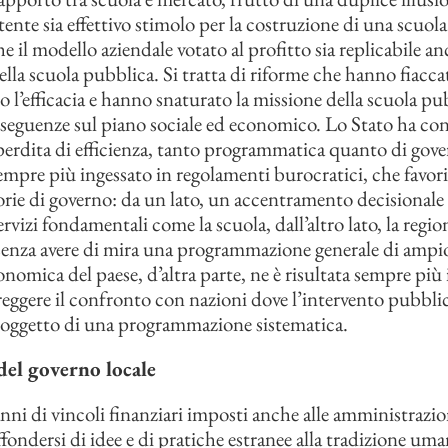
ente sia effettivo stimolo per la costruzione di una scuola 
e il modello aziendale votato al profitto sia replicabile a
ella scuola pubblica. Si tratta di riforme che hanno fiacca
o l’efficacia e hanno snaturato la missione della scuola pu
seguenze sul piano sociale ed economico. Lo Stato ha co
perdita di efficienza, tanto programmatica quanto di gove
empre più ingessato in regolamenti burocratici, che favo
rie di governo: da un lato, un accentramento decisionale 
rvizi fondamentali come la scuola, dall’altro lato, la regio
, senza avere di mira una programmazione generale di ampio
onomica del paese, d’altra parte, ne è risultata sempre più 
reggere il confronto con nazioni dove l’intervento pubbli
 oggetto di una programmazione sistematica.
 del governo locale
nni di vincoli finanziari imposti anche alle amministrazion
fondersi di idee e di pratiche estranee alla tradizione uma