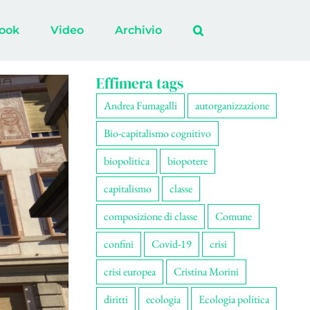
ook
Video
Archivio
Effimera tags
Andrea Fumagalli
autorganizzazione
Bio-capitalismo cognitivo
biopolitica
biopotere
capitalismo
classe
composizione di classe
Comune
confini
Covid-19
crisi
crisi europea
Cristina Morini
diritti
ecologia
Ecologia politica