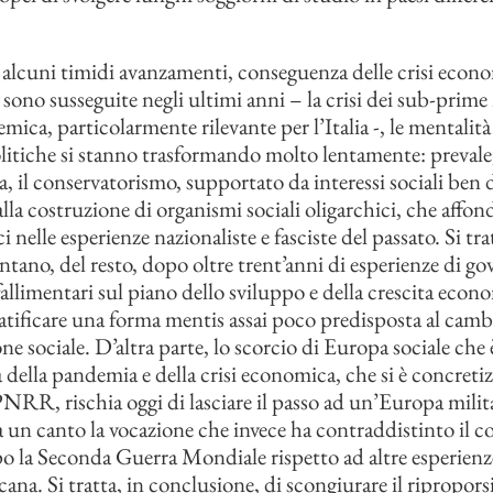
lcuni timidi avanzamenti, conseguenza delle crisi econ
i sono susseguite negli ultimi anni – la crisi dei sub-prim
emica, particolarmente rilevante per l’Italia -, le mentalità 
litiche si stanno trasformando molto lentamente: prevale,
a, il conservatorismo, supportato da interessi sociali ben d
lla costruzione di organismi sociali oligarchici, che affon
i nelle esperienze nazionaliste e fasciste del passato. Si tra
ntano, del resto, dopo oltre trent’anni di esperienze di go
allimentari sul piano dello sviluppo e della crescita econ
tratificare una forma mentis assai poco predisposta al cam
ne sociale. D’altra parte, lo scorcio di Europa sociale che 
della pandemia e della crisi economica, che si è concretiz
NRR, rischia oggi di lasciare il passo ad un’Europa milit
un canto la vocazione che invece ha contraddistinto il c
 la Seconda Guerra Mondiale rispetto ad altre esperien
ana. Si tratta, in conclusione, di scongiurare il ripropors