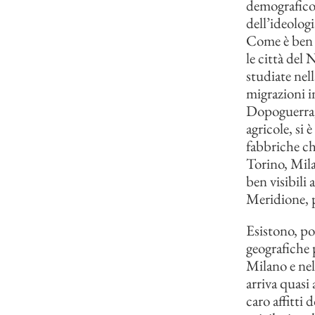
demografico”
dell’ideologi
Come è ben 
le città del
studiate nell
migrazioni in
Dopoguerra, 
agricole, si 
fabbriche ch
Torino, Mil
ben visibili 
Meridione, p
Esistono, poi
geografiche p
Milano e nel
arriva quasi
caro affitti