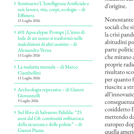
Seminario/L’Intelligenza Artificiale e
d’origine.
noi: lavoro, vita, corpi, ecologie – di
Effimera
Nonostante a
15 Luglio 2026
sociali che s
#01 Apocalypse Prompt | L’inno di
la crisi pand
lode di un uomo si trasformò nelle
abitudini po
maledizioni di altri uomini – di
parte politic
Alessandro Verna
che mirano a
13 Luglio 2026
proprie radic
La malattia mentale – di Marco
risultato sco
Ciambellini
per quanto f
11 Luglio 2026
riuscite a s
Archeologia repressiva – di Gianni
all’innovazio
Giovannelli
conseguenza 
9 Luglio 2026
cosiddetto P
Sul libro di Salvatore Palidda: “25
mettendo da 
anni dal G8: continuità militaresca
europeo dopo
della sicurezza e delle polizie” – di
Gianni Piazza
quella americ