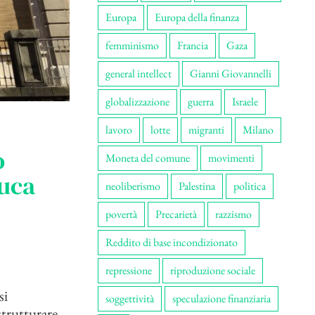
Europa
Europa della finanza
femminismo
Francia
Gaza
general intellect
Gianni Giovannelli
globalizzazione
guerra
Israele
lavoro
lotte
migranti
Milano
o
Moneta del comune
movimenti
Luca
neoliberismo
Palestina
politica
povertà
Precarietà
razzismo
Reddito di base incondizionato
repressione
riproduzione sociale
si
soggettività
speculazione finanziaria
strutturare