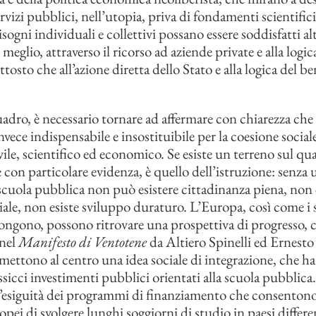
servizi pubblici, nell’utopia, priva di fondamenti scientifici 
sogni individuali e collettivi possano essere soddisfatti al
meglio, attraverso il ricorso ad aziende private e alla logic
ttosto che all’azione diretta dello Stato e alla logica del b
adro, è necessario tornare ad affermare con chiarezza che 
vece indispensabile e insostituibile per la coesione sociale,
vile, scientifico ed economico. Se esiste un terreno sul qu
 con particolare evidenza, è quello dell’istruzione: senza 
scuola pubblica non può esistere cittadinanza piena, non 
iale, non esiste sviluppo duraturo. L’Europa, così come i s
ngono, possono ritrovare una prospettiva di progresso, 
 nel
Manifesto di Ventotene
da Altiero Spinelli ed Ernesto
imettono al centro una idea sociale di integrazione, che ha
sicci investimenti pubblici orientati alla scuola pubblica
l’esiguità dei programmi di finanziamento che consentono
pei di svolgere lunghi soggiorni di studio in paesi differe