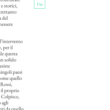
Usa
e storici,
trettanto
a del
enessere
l’intervento
 per il
ale questa
un solido
esiste
ingoli paesi
come quello
 Rossi,
 il proprio
. Colpisce,
 agli
nti da quello