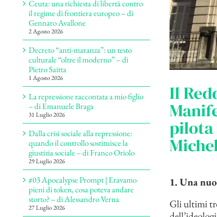
Ceuta: una richiesta di libertà contro
il regime di frontiera europeo – di
Gennaro Avallone
2 Agosto 2026
Decreto “anti-maranza”: un testo
culturale “oltre il moderno” – di
Pietro Saitta
1 Agosto 2026
Il Red
La repressione raccontata a mio figlio
Manif
– di Emanuele Braga
31 Luglio 2026
pilota
Dalla crisi sociale alla repressione:
Michel
quando il controllo sostituisce la
giustizia sociale – di Franco Oriolo
29 Luglio 2026
#03 Apocalypse Prompt | Eravamo
1. Una nuo
pieni di token, cosa poteva andare
storto? – di Alessandro Verna
Gli ultimi tr
27 Luglio 2026
dell’ideolog