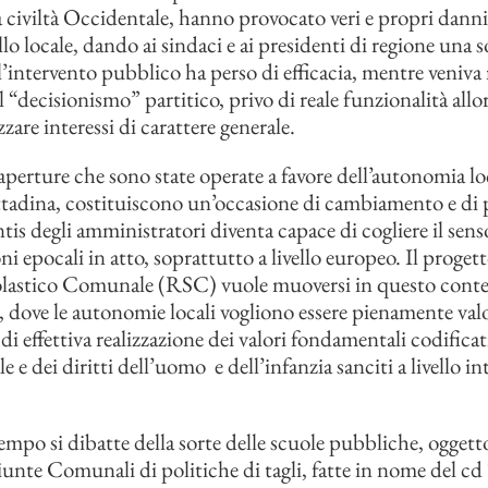
a civiltà Occidentale, hanno provocato veri e propri danni 
lo locale, dando ai sindaci e ai presidenti di regione una s
’intervento pubblico ha perso di efficacia, mentre veniva 
l “decisionismo” partitico, privo di reale funzionalità all
zare interessi di carattere generale.
 aperture che sono state operate a favore dell’autonomia lo
ttadina, costituiscono un’occasione di cambiamento e di p
tis degli amministratori diventa capace di cogliere il sens
i epocali in atto, soprattutto a livello europeo. Il progett
lastico Comunale (RSC) vuole muoversi in questo conte
e, dove le autonomie locali vogliono essere pienamente valo
i effettiva realizzazione dei valori fondamentali codificat
e e dei diritti dell’uomo e dell’infanzia sanciti a livello i
empo si dibatte della sorte delle scuole pubbliche, oggetto
giunte Comunali di politiche di tagli, fatte in nome del cd