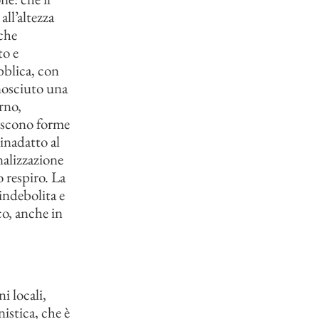
all’altezza
nche
to e
bblica, con
nosciuto una
rno,
riscono forme
inadatto al
nalizzazione
 respiro. La
indebolita e
co, anche in
i locali,
nistica, che è