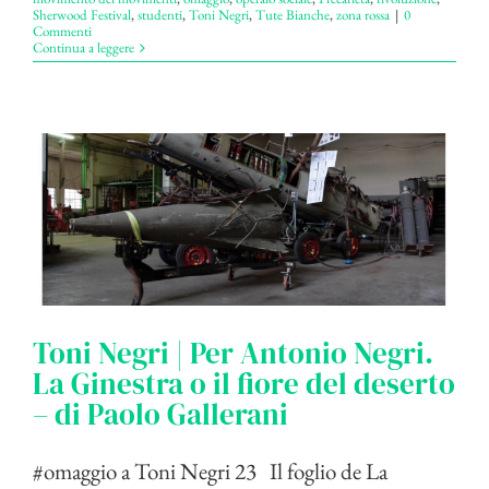
Sherwood Festival
,
studenti
,
Toni Negri
,
Tute Bianche
,
zona rossa
|
0
Commenti
Continua a leggere
Toni Negri | Per Antonio Negri.
La Ginestra o il fiore del deserto
– di Paolo Gallerani
#omaggio a Toni Negri 23 Il foglio de La