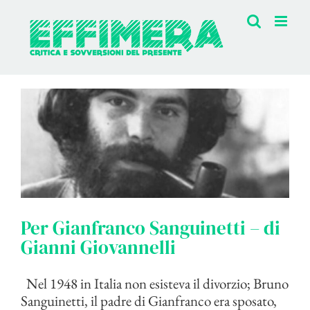
Salta
al
contenuto
Per Gianfranco Sanguinetti – di
Gianni Giovannelli
Nel 1948 in Italia non esisteva il divorzio; Bruno
Sanguinetti, il padre di Gianfranco era sposato,