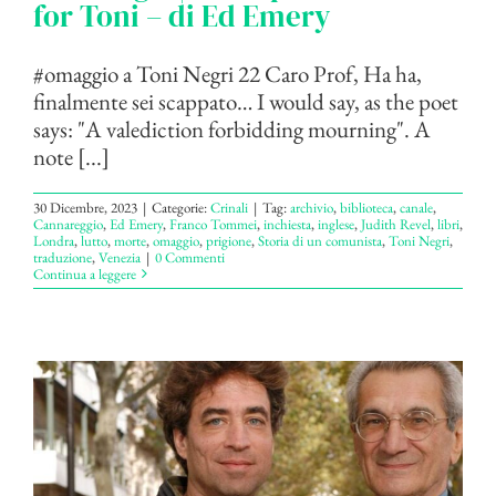
for Toni – di Ed Emery
#omaggio a Toni Negri 22 Caro Prof, Ha ha,
finalmente sei scappato… I would say, as the poet
says: "A valediction forbidding mourning". A
note [...]
30 Dicembre, 2023
|
Categorie:
Crinali
|
Tag:
archivio
,
biblioteca
,
canale
,
Cannareggio
,
Ed Emery
,
Franco Tommei
,
inchiesta
,
inglese
,
Judith Revel
,
libri
,
Londra
,
lutto
,
morte
,
omaggio
,
prigione
,
Storia di un comunista
,
Toni Negri
,
traduzione
,
Venezia
|
0 Commenti
Continua a leggere