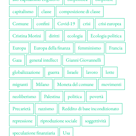
capitalismo
classe
composizione di classe
Comune
confini
Covid-19
crisi
crisi europea
Cristina Morini
diritti
ecologia
Ecologia politica
Europa
Europa della finanza
femminismo
Francia
Gaza
general intellect
Gianni Giovannelli
globalizzazione
guerra
Israele
lavoro
lotte
migranti
Milano
Moneta del comune
movimenti
neoliberismo
Palestina
politica
povertà
Precarietà
razzismo
Reddito di base incondizionato
repressione
riproduzione sociale
soggettività
speculazione finanziaria
Usa