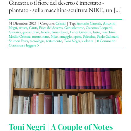
Ginestra o il fiore del deserto è innestato -
piantato - sulla macchina-scultura NIKE, un [...]
31 Dicembre, 2023
|
Categorie:
Crinali
|
Tag:
Antonio Caronia
,
Antonio
Negri
,
artista
,
Canti
,
Fiore del deserto
,
Gerusalemme
,
Giacomo Leopardi
,
Ginestra
,
guerra
,
Iran
,
Israele
,
James Joyce
,
Lenta Ginestra
,
lutto
,
macchine
,
Medio Oriente
,
morte
,
nato
,
Nike
,
omaggio
,
opera
,
Palestina
,
Paolo Gallerani
,
Shimon Peres
,
tecnologia
,
testamento
,
Toni Negri
,
violenza
|
0 Commenti
Continua a leggere
Toni Negri | A Couple of Notes