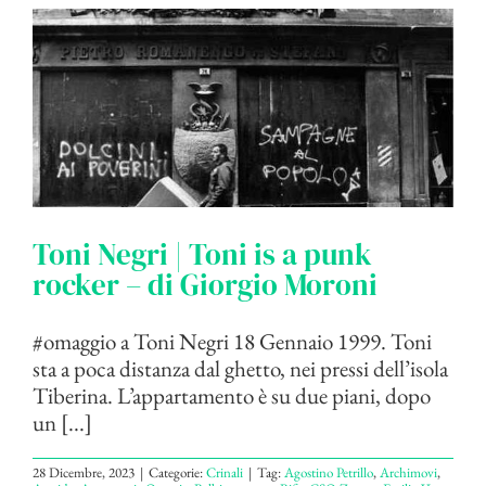
Toni Negri | Toni is a punk
rocker – di Giorgio Moroni
#omaggio a Toni Negri 18 Gennaio 1999. Toni
sta a poca distanza dal ghetto, nei pressi dell’isola
Tiberina. L’appartamento è su due piani, dopo
un [...]
28 Dicembre, 2023
|
Categorie:
Crinali
|
Tag:
Agostino Petrillo
,
Archimovi
,