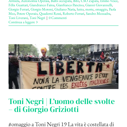
Armida
,
Autonomia Operaia
,
Balbi occupata
,
Bifo
,
CSO Zapata
,
Emilio Vesce
,
Félix Guattari
,
Giandranco Faina
,
Gianfranco Pancino
,
Gianni Giovannelli
,
Giorgio Ferrari
,
Giorgio Moroni
,
Giuliano Naria
,
lutto
,
morte
,
omaggio
,
Paola
Meo
,
Potere Operaio
,
Quaderni Rossi
,
Roberto Ferrari
,
Sandro Mezzadra
,
Toni Liverani
,
Toni Negri
|
0 Commenti
Continua a leggere
Toni Negri | L’uomo delle svolte
– di Giorgio Griziotti
#omaggio a Toni Negri 19 La vita è costellata di