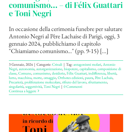
comunismo… – di Félix Guattari
e Toni Negri
In occasione della cerimonia funebre per salutare
Antonio Negri al Père Lachaise di Parigi, oggi, 3
gennaio 2024, pubblichiamo il capitolo
"Chiamiamo comunismo..." (pp. 9-15) [...]
3 Gennaio, 2024
|
Categorie:
Crinali
|
Tag:
antagonismi molari
,
Antonio
Negri
,
autonomia
,
autorganizzazione
,
biopotere
,
capitalismo
,
composizione di
classe
,
Comune
,
comunismo
,
desiderio
,
Félix Guattari
,
indifferenza
,
libertà
,
lutto
,
macchina
,
morte
,
omaggio
,
Orthotes edizioni
,
paura
,
Père Lachais
,
Precarietà
,
proliferazione molecolare
,
rifiuto del lavoro
,
sfruttamento
,
singolarità
,
soggettività
,
Toni Negri
|
0 Commenti
Continua a leggere