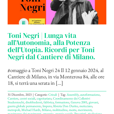
Toni Negri | Lunga vita
all’Autonomia, alla Potenza
dell’Utopia. Ricordi per Toni
Negri dal Cantiere di Milano.
#omaggio a Toni Negri 24 Il 12 gennaio 2024, al
Cantiere di Milano, in via Monterosa 84, alle ore
18, si terrà una serata in [...]
31 Dicembre, 2023
|
Categorie:
Crinali
|
Tag:
Assembly
,
autoformazione
,
Cantiere
,
centri sociali
,
cognitariato
,
Coordinamento dei Collettivi
Studenteschi
,
disobbedenti
,
fabbrica
,
formazione
,
Genova 2001
,
giovani
,
guerra globale permanente
,
Impero
,
libreria Don Durito
,
meticciato
,
metropoli
,
Michael Hardt
,
Milano
,
moltitudine
,
morte
,
movimenti
,
movimento dei movimenti
,
omaggio
,
operaio sociale
,
Precarietà
,
rivoluzione
,