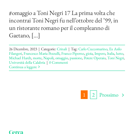
#omaggio a Toni Negri 17 La prima volta che
incontrai Toni Negri fu nell’ottobre del ’99, in
un ristorante romano per il compleanno di
Gaetano, [...]
26 Dicembre, 2023
|
Categorie:
Crinali
|
Tag:
Carlo Cuccomarino
,
Ex Asilo
Filangeri
,
Francesco Maria Pezzulli
,
Franco Piperno
,
gioia
,
Impero
,
Italia
,
lutto
,
Michael Hardt
,
morte
,
Napoli
,
omaggio
,
passione
,
Potere Operaio
,
Toni Negri
,
Università della Calabria
|
0 Commenti
Continua a leggere
Prossimo
1
2
Cerca