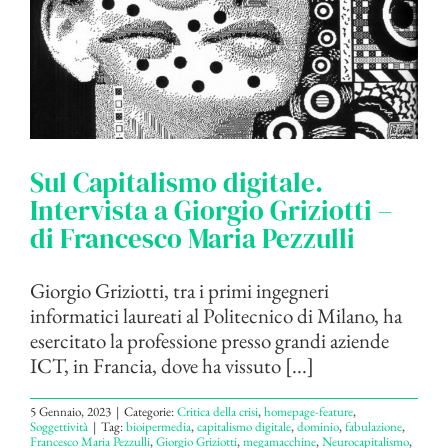
Sul Capitalismo digitale.
Intervista a Giorgio Griziotti –
di Francesco Maria Pezzulli
Giorgio Griziotti, tra i primi ingegneri
informatici laureati al Politecnico di Milano, ha
esercitato la professione presso grandi aziende
ICT, in Francia, dove ha vissuto [...]
5 Gennaio, 2023
|
Categorie:
Critica della crisi
,
homepage-feature
,
Soggettività
|
Tag:
bioipermedia
,
capitalismo digitale
,
dominio
,
fabulazione
,
Francesco Maria Pezzulli
,
Giorgio Griziotti
,
megamacchine
,
Neurocapitalismo
,