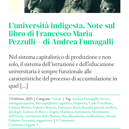
L’università indigesta. Note sul
libro di Francesco Maria
Pezzulli – di Andrea Fumagalli
Nel sistema capitalistico di produzione e non
solo, il sistema dell’istruzione e dell’educazione
universitaria è sempre funzionale alle
caratteristiche del processo di accumulazione in
quel [...]
3 Febbraio, 2025
|
Categorie:
Crinali
|
Tag:
Andrea Fumagalli
,
Anvur
,
autorganizzazione
,
Bio-capitalismo cognitivo
,
biopotere
,
Carlo Vercellone
,
Cristina Morini
,
Federico Bertoni
,
Francesco Maria Pezzulli
,
general intellect
,
Ideologia Tedesca di Marx e Engels
,
Machina
,
movimenti
,
Movimento
dell'Onda
,
movimento della Pantera
,
Neo-liberalismo
,
neoliberismo
,
riforma
Gelmini-Tremonti
,
soggettività
|
0 Commenti
Continua a leggere