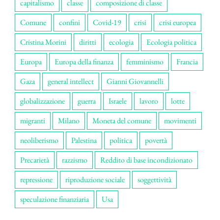
capitalismo
classe
composizione di classe
Comune
confini
Covid-19
crisi
crisi europea
Cristina Morini
diritti
ecologia
Ecologia politica
Europa
Europa della finanza
femminismo
Francia
Gaza
general intellect
Gianni Giovannelli
globalizzazione
guerra
Israele
lavoro
lotte
migranti
Milano
Moneta del comune
movimenti
neoliberismo
Palestina
politica
povertà
Precarietà
razzismo
Reddito di base incondizionato
repressione
riproduzione sociale
soggettività
speculazione finanziaria
Usa