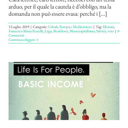
arduo, per il quale la cautela è d’obbligo, ma la
domanda non può essere evasa: perché i [...]
3 Luglio, 2019
|
Categorie:
Crinali
,
Europa e Mediterraneo
|
Tag:
Elezioni
,
Francesco Maria Pezzulli
,
Lega
,
Meridione
,
Neurocapitalismo
,
Salvini
,
voto
|
0
Commenti
Continua a leggere