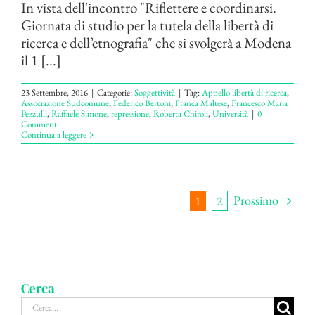
In vista dell'incontro "Riflettere e coordinarsi.
Giornata di studio per la tutela della libertà di
ricerca e dell’etnografia" che si svolgerà a Modena
il 1 [...]
23 Settembre, 2016
|
Categorie:
Soggettività
|
Tag:
Appello libertà di ricerca
,
Associazione Sudcomune
,
Federico Bertoni
,
Franca Maltese
,
Francesco Maria
Pezzulli
,
Raffaele Simone
,
repressione
,
Roberta Chiroli
,
Università
|
0
Commenti
Continua a leggere
Prossimo
1
2
Cerca
Cerca