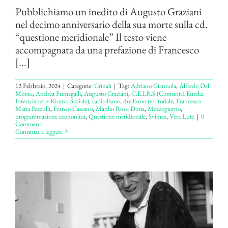
Pubblichiamo un inedito di Augusto Graziani
nel decimo anniversario della sua morte sulla cd.
“questione meridionale” Il testo viene
accompagnata da una prefazione di Francesco
[...]
12 Febbraio, 2024
|
Categorie:
Crinali
|
Tag:
Adriano Giannola
,
Alfredo Del
Monte
,
Andrea Fumagalli
,
Augusto Graziani
,
C.E.I.R.S (Comunità Eureka
Interscienza e Ricerca Sociale)
,
capitalismo
,
dualismo territoriale
,
Francesco
Maria Pezzulli
,
Franco Cassano
,
Manlio Rossi Doria
,
Mezzogiorno
,
programmazione economica
,
Questione meridionale
,
Svimez
,
Vera Lutz
|
0
Commenti
Continua a leggere