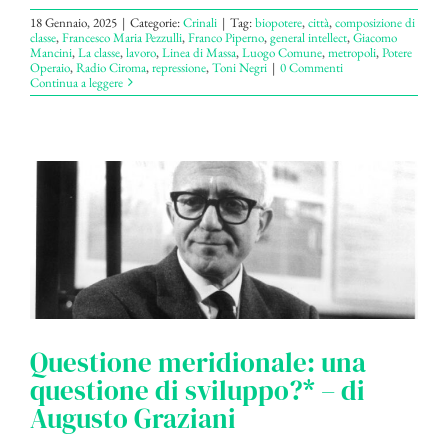
18 Gennaio, 2025
|
Categorie:
Crinali
|
Tag:
biopotere
,
città
,
composizione di
classe
,
Francesco Maria Pezzulli
,
Franco Piperno
,
general intellect
,
Giacomo
Mancini
,
La classe
,
lavoro
,
Linea di Massa
,
Luogo Comune
,
metropoli
,
Potere
Operaio
,
Radio Ciroma
,
repressione
,
Toni Negri
|
0 Commenti
Continua a leggere
Questione meridionale: una
questione di sviluppo?* – di
Augusto Graziani