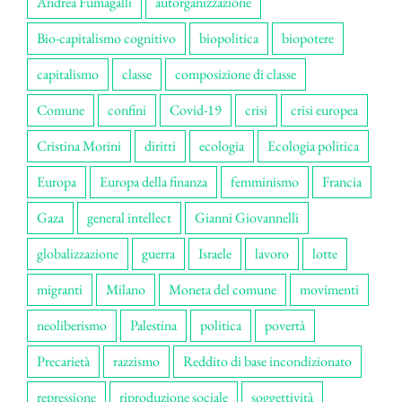
Andrea Fumagalli
autorganizzazione
Bio-capitalismo cognitivo
biopolitica
biopotere
capitalismo
classe
composizione di classe
Comune
confini
Covid-19
crisi
crisi europea
Cristina Morini
diritti
ecologia
Ecologia politica
Europa
Europa della finanza
femminismo
Francia
Gaza
general intellect
Gianni Giovannelli
globalizzazione
guerra
Israele
lavoro
lotte
migranti
Milano
Moneta del comune
movimenti
neoliberismo
Palestina
politica
povertà
Precarietà
razzismo
Reddito di base incondizionato
repressione
riproduzione sociale
soggettività