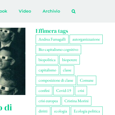
ook
Video
Archivio
Effimera tags
Andrea Fumagalli
autorganizzazione
Bio-capitalismo cognitivo
biopolitica
biopotere
capitalismo
classe
composizione di classe
Comune
confini
Covid-19
crisi
crisi europea
Cristina Morini
o di
diritti
ecologia
Ecologia politica