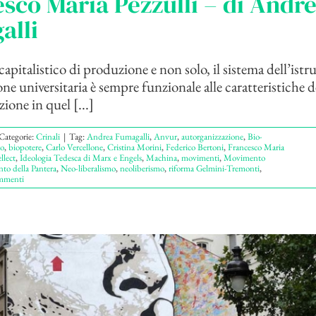
sco Maria Pezzulli – di Andr
alli
apitalistico di produzione e non solo, il sistema dell’istr
one universitaria è sempre funzionale alle caratteristiche 
ione in quel [...]
Categorie:
Crinali
|
Tag:
Andrea Fumagalli
,
Anvur
,
autorganizzazione
,
Bio-
vo
,
biopotere
,
Carlo Vercellone
,
Cristina Morini
,
Federico Bertoni
,
Francesco Maria
llect
,
Ideologia Tedesca di Marx e Engels
,
Machina
,
movimenti
,
Movimento
o della Pantera
,
Neo-liberalismo
,
neoliberismo
,
riforma Gelmini-Tremonti
,
mmenti