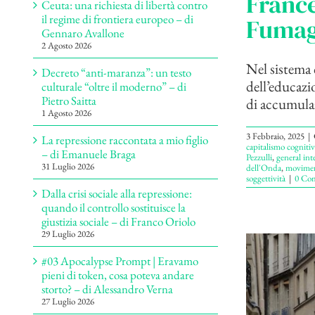
France
Ceuta: una richiesta di libertà contro
il regime di frontiera europeo – di
Fumag
Gennaro Avallone
2 Agosto 2026
Nel sistema c
Decreto “anti-maranza”: un testo
dell’educazi
culturale “oltre il moderno” – di
Pietro Saitta
di accumulaz
1 Agosto 2026
3 Febbraio, 2025
|
La repressione raccontata a mio figlio
capitalismo cogniti
– di Emanuele Braga
Pezzulli
,
general inte
31 Luglio 2026
dell'Onda
,
moviment
soggettività
|
0 Co
Dalla crisi sociale alla repressione:
quando il controllo sostituisce la
giustizia sociale – di Franco Oriolo
29 Luglio 2026
#03 Apocalypse Prompt | Eravamo
pieni di token, cosa poteva andare
storto? – di Alessandro Verna
27 Luglio 2026