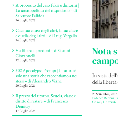
A proposito del caso Fakir e dintorni |
La tanatopolitica del dispotismo – di
Salvatore Palidda
26 Luglio 2026
Casa tua e casa degli altri, la tua classe
e quella degli altri – di Luigi Vergallo
24 Luglio 2026
Nota s
Via libera ai predoni – di Gianni
Giovannelli
campo 
22 Luglio 2026
#02 Apocalypse Prompt | Il futuro è
In vista dell
solo una storia che raccontiamo a noi
stessi – di Alessandro Verna
della libertà
20 Luglio 2026
23 Settembre, 2016
Il prezzo del ritorno. Scuola, classe e
Federico Bertoni
,
F
diritto di restare – di Francesco
Chiroli
,
Università
Demitry
17 Luglio 2026