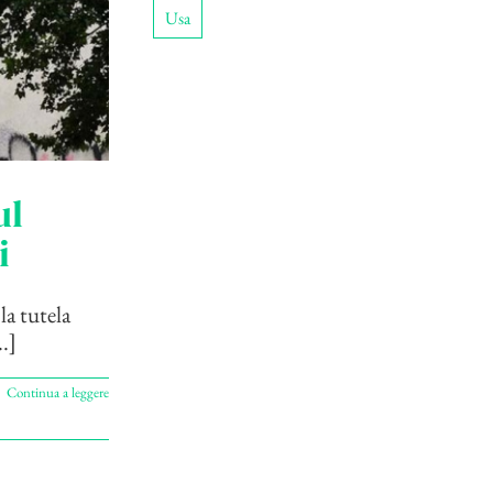
Usa
ul
i
la tutela
..]
Continua a leggere