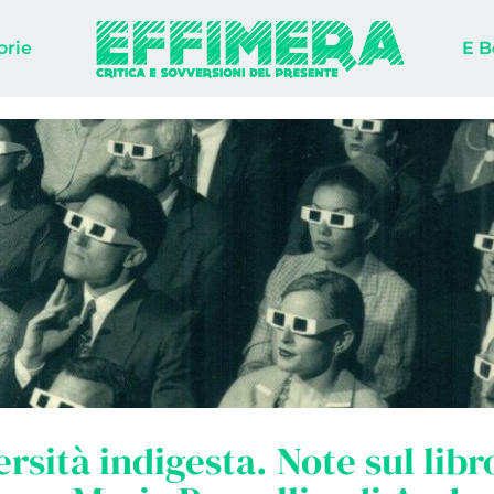
orie
E B
ersità indigesta. Note sul libr