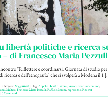
u libertà politiche e ricerca s
– di Francesco Maria Pezzull
'incontro "Riflettere e coordinarsi. Giornata di studio per 
 di ricerca e dell’etnografia" che si svolgerà a Modena il 1 [.
|
Categorie:
Soggettività
|
Tag:
Appello libertà di ricerca
,
Associazione Sudcomune
,
ranca Maltese
,
Francesco Maria Pezzulli
,
Raffaele Simone
,
repressione
,
Roberta
|
0 Commenti