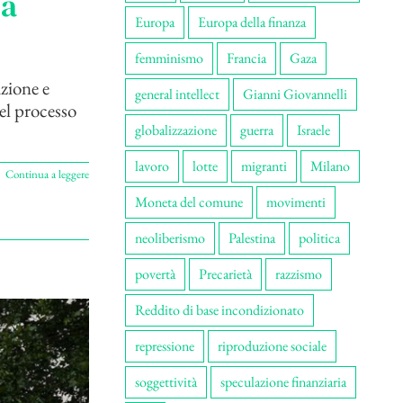
ea
Europa
Europa della finanza
femminismo
Francia
Gaza
uzione e
general intellect
Gianni Giovannelli
del processo
globalizzazione
guerra
Israele
lavoro
lotte
migranti
Milano
Continua a leggere
Moneta del comune
movimenti
neoliberismo
Palestina
politica
povertà
Precarietà
razzismo
Reddito di base incondizionato
repressione
riproduzione sociale
soggettività
speculazione finanziaria