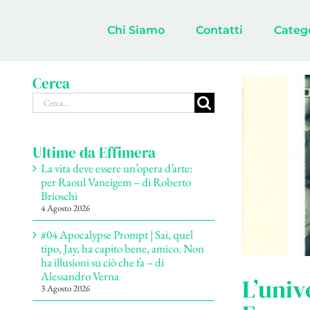
Salta
al
Chi Siamo
Contatti
Categ
contenuto
Cerca
Cerca
per:
Ultime da Effimera
La vita deve essere un’opera d’arte:
per Raoul Vaneigem – di Roberto
Brioschi
4 Agosto 2026
#04 Apocalypse Prompt | Sai, quel
tipo, Jay, ha capito bene, amico. Non
ha illusioni su ciò che fa – di
Alessandro Verna
L’univ
3 Agosto 2026