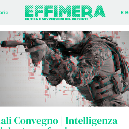
orie
E B
ali Convegno | Intelligenza