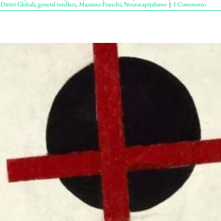
,
Diritti Globali
,
general intellect
,
Massimo Franchi
,
Neurocapitalismo
|
1 Commento