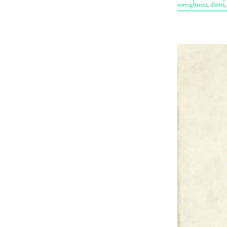
sorveglianza
,
diritti