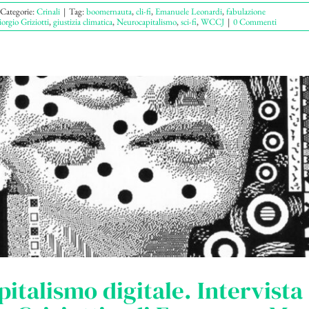
Categorie:
Crinali
|
Tag:
boomernauta
,
cli-fi
,
Emanuele Leonardi
,
fabulazione
orgio Griziotti
,
giustizia climatica
,
Neurocapitalismo
,
sci-fi
,
WCCJ
|
0 Commenti
pitalismo digitale. Intervista