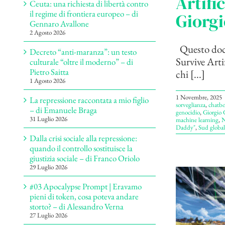
Artifi
Ceuta: una richiesta di libertà contro
il regime di frontiera europeo – di
Giorgi
Gennaro Avallone
2 Agosto 2026
Questo docu
Decreto “anti-maranza”: un testo
Survive Artif
culturale “oltre il moderno” – di
Pietro Saitta
chi [...]
1 Agosto 2026
1 Novembre, 2025
La repressione raccontata a mio figlio
sorveglianza
,
chatbo
– di Emanuele Braga
genocidio
,
Giorgio G
31 Luglio 2026
machine learning
,
N
Daddy"
,
Sud global
Dalla crisi sociale alla repressione:
quando il controllo sostituisce la
giustizia sociale – di Franco Oriolo
29 Luglio 2026
#03 Apocalypse Prompt | Eravamo
pieni di token, cosa poteva andare
storto? – di Alessandro Verna
27 Luglio 2026