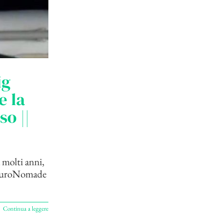
ig
e la
o ||
 molti anni,
di EuroNomade
Continua a leggere