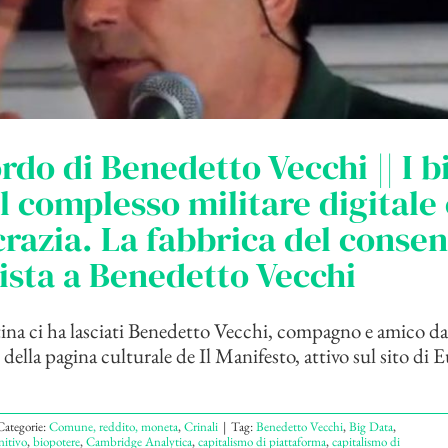
ordo di Benedetto Vecchi || I b
il complesso militare digitale 
azia. La fabbrica del consens
ista a Benedetto Vecchi
na ci ha lasciati Benedetto Vecchi, compagno e amico da
 della pagina culturale de Il Manifesto, attivo sul sito 
Categorie:
Comune, reddito, moneta
,
Crinali
|
Tag:
Benedetto Vecchi
,
Big Data
,
nitivo
,
biopotere
,
Cambridge Analytica
,
capitalismo di piattaforma
,
capitalismo di