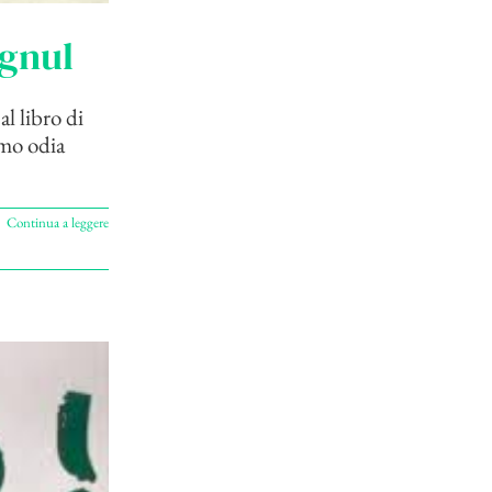
agnul
l libro di
smo odia
Continua a leggere