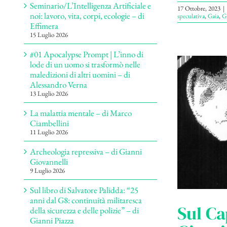
Seminario/L’Intelligenza Artificiale e
17 Ottobre, 2023
|
noi: lavoro, vita, corpi, ecologie – di
speculativa
,
Gaia
,
Gi
Effimera
15 Luglio 2026
#01 Apocalypse Prompt | L’inno di
lode di un uomo si trasformò nelle
maledizioni di altri uomini – di
Alessandro Verna
13 Luglio 2026
La malattia mentale – di Marco
Ciambellini
11 Luglio 2026
Archeologia repressiva – di Gianni
Giovannelli
9 Luglio 2026
Sul libro di Salvatore Palidda: “25
anni dal G8: continuità militaresca
Sul Ca
della sicurezza e delle polizie” – di
Gianni Piazza