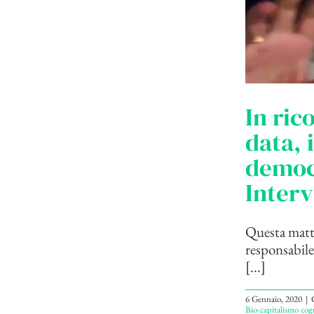
In ric
data, 
democr
Interv
Questa matti
responsabile
[...]
6 Gennaio, 2020
|
Bio-capitalismo cog