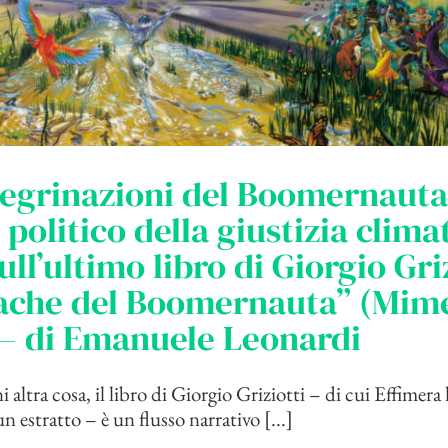
egrinazioni del Boomernauta 
 politico della giustizia clima
ull’ultimo libro di Giorgio Griz
ache del Boomernauta” (Mime
– di Emanuele Leonardi
 altra cosa, il libro di Giorgio Griziotti – di cui Effimer
 estratto – è un flusso narrativo [...]