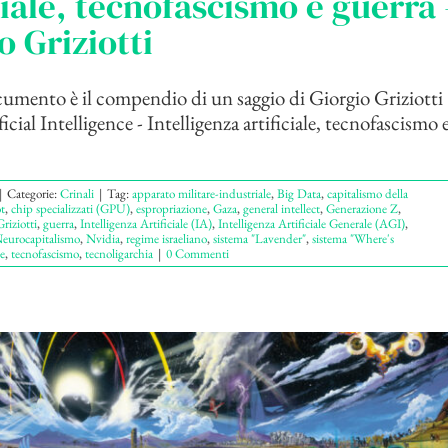
ciale, tecnofascismo e guerra 
o Griziotti
mento è il compendio di un saggio di Giorgio Griziott
icial Intelligence - Intelligenza artificiale, tecnofascismo 
|
Categorie:
Crinali
|
Tag:
apparato militare-industriale
,
Big Data
,
capitalismo della
t
,
chip specializzati (GPU)
,
espropriazione
,
Gaza
,
general intellect
,
Generazione Z
,
riziotti
,
guerra
,
Intelligenza Artificiale (IA)
,
Intelligenza Artificiale Generale (AGI)
,
eurocapitalismo
,
Nvidia
,
regime israeliano
,
sistema "Lavender"
,
sistema "Where's
e
,
tecnofascismo
,
tecnoligarchia
|
0 Commenti