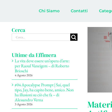
Salta
al
Chi Siamo
Contatti
Categ
contenuto
Cerca
Cerca
per:
Ultime da Effimera
La vita deve essere un’opera d’arte:
per Raoul Vaneigem – di Roberto
Brioschi
4 Agosto 2026
#04 Apocalypse Prompt | Sai, quel
tipo, Jay, ha capito bene, amico. Non
ha illusioni su ciò che fa – di
Alessandro Verna
Materi
3 Agosto 2026