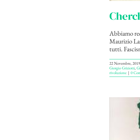
Cherch
Abbiamo rece
Maurizio Laz
tutti. Fascis
22 Novembre, 2019
Giorgio Griziotti
,
Gi
rivoluzione
|
0 Co