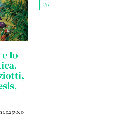
Usa
e lo
tica.
iotti,
sis,
a ha da poco