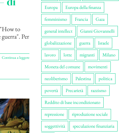
– di
Europa
Europa della finanza
femminismo
Francia
Gaza
i "How to
general intellect
Gianni Giovannelli
e guerra". Per
globalizzazione
guerra
Israele
lavoro
lotte
migranti
Milano
Continua a leggere
Moneta del comune
movimenti
neoliberismo
Palestina
politica
povertà
Precarietà
razzismo
Reddito di base incondizionato
repressione
riproduzione sociale
soggettività
speculazione finanziaria