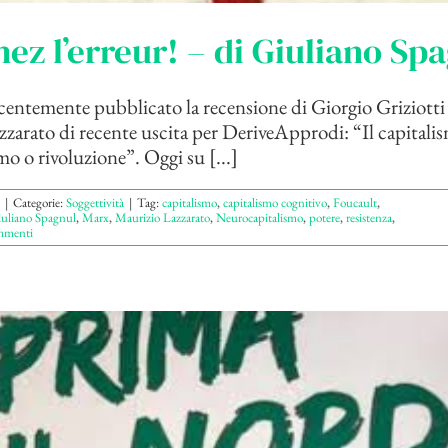
ez l’erreur! – di Giuliano Sp
ntemente pubblicato la recensione di Giorgio Griziotti a
zarato di recente uscita per DeriveApprodi: “Il capitali
mo o rivoluzione”. Oggi su [...]
|
Categorie:
Soggettività
|
Tag:
capitalismo
,
capitalismo cognitivo
,
Foucault
,
uliano Spagnul
,
Marx
,
Maurizio Lazzarato
,
Neurocapitalismo
,
potere
,
resistenza
,
mmenti