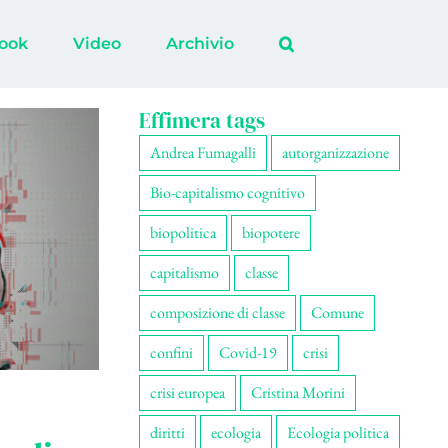
ook
Video
Archivio
Effimera tags
Andrea Fumagalli
autorganizzazione
Bio-capitalismo cognitivo
biopolitica
biopotere
capitalismo
classe
composizione di classe
Comune
confini
Covid-19
crisi
crisi europea
Cristina Morini
diritti
ecologia
Ecologia politica