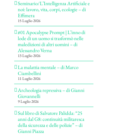
Seminario/L’Intelligenza Artificiale e
noi: lavoro, vita, corpi, ecologie – di
Effimera
15 Luglio 2026
#01 Apocalypse Prompt | L’inno di
lode di un uomo si trasformò nelle
maledizioni di altri uomini – di
Alessandro Verna
13 Luglio 2026
La malattia mentale – di Marco
Ciambellini
11 Luglio 2026
Archeologia repressiva – di Gianni
Giovannelli
9 Luglio 2026
Sul libro di Salvatore Palidda: “25
anni dal G8: continuità militaresca
della sicurezza e delle polizie” – di
Gianni Piazza