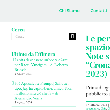
Salta
al
Chi Siamo
Contatti
contenuto
Cerca
Cerca
Le per
per:
spazio
Note s
Ultime da Effimera
La vita deve essere un’opera d’arte:
“Cron
per Raoul Vaneigem – di Roberto
Brioschi
2023) 
4 Agosto 2026
#04 Apocalypse Prompt | Sai, quel
Prima di ogni
tipo, Jay, ha capito bene, amico. Non
pubblicato un
ha illusioni su ciò che fa – di
Alessandro Verna
3 Agosto 2026
17 Ottobre, 2023
|
speculativa
,
Gaia
,
Gi