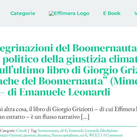
Categorie
E Book
egrinazioni del Boomernauta 
 politico della giustizia clima
ull’ultimo libro di Giorgio Griz
ache del Boomernauta” (Mime
– di Emanuele Leonardi
 altra cosa, il libro di Giorgio Griziotti – di cui Effimer
 estratto – è un flusso narrativo [...]
Categorie:
Crinali
|
Tag:
boomernauta
,
cli-fi
,
Emanuele Leonardi
,
fabulazione
orgio Griziotti
,
giustizia climatica
,
Neurocapitalismo
,
sci-fi
,
WCCJ
|
0 Commenti