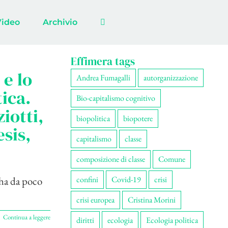
Video
Archivio
Effimera tags
e lo
Andrea Fumagalli
autorganizzazione
tica.
Bio-capitalismo cognitivo
iotti,
biopolitica
biopotere
sis,
capitalismo
classe
composizione di classe
Comune
a ha da poco
confini
Covid-19
crisi
crisi europea
Cristina Morini
Continua a leggere
diritti
ecologia
Ecologia politica