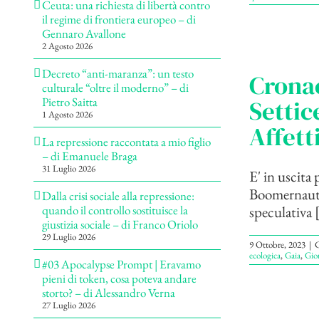
Ceuta: una richiesta di libertà contro
il regime di frontiera europeo – di
Gennaro Avallone
2 Agosto 2026
Decreto “anti-maranza”: un testo
Crona
culturale “oltre il moderno” – di
Settic
Pietro Saitta
1 Agosto 2026
Affett
La repressione raccontata a mio figlio
– di Emanuele Braga
31 Luglio 2026
E' in uscita 
Boomernauta.
Dalla crisi sociale alla repressione:
speculativa [
quando il controllo sostituisce la
giustizia sociale – di Franco Oriolo
29 Luglio 2026
9 Ottobre, 2023
|
C
ecologica
,
Gaia
,
Gior
#03 Apocalypse Prompt | Eravamo
pieni di token, cosa poteva andare
storto? – di Alessandro Verna
27 Luglio 2026