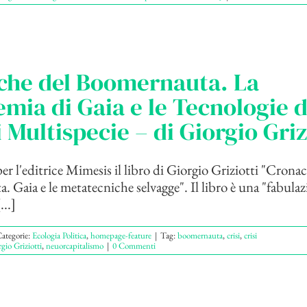
che del Boomernauta. La
emia di Gaia e le Tecnologie d
i Multispecie – di Giorgio Griz
per l'editrice Mimesis il libro di Giorgio Griziotti "Crona
 Gaia e le metatecniche selvagge". Il libro è una "fabula
...]
ategorie:
Ecologia Politica
,
homepage-feature
|
Tag:
boomernauta
,
crisi
,
crisi
gio Griziotti
,
neuorcapitalismo
|
0 Commenti