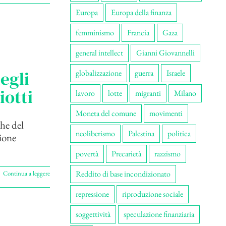
Europa
Europa della finanza
femminismo
Francia
Gaza
general intellect
Gianni Giovannelli
egli
globalizzazione
guerra
Israele
iotti
lavoro
lotte
migranti
Milano
Moneta del comune
movimenti
che del
neoliberismo
Palestina
politica
zione
povertà
Precarietà
razzismo
Reddito di base incondizionato
Continua a leggere
repressione
riproduzione sociale
soggettività
speculazione finanziaria