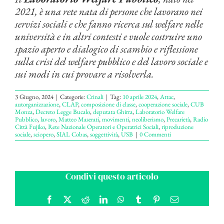
2021, è una rete nata di persone che lavorano nei
servizi sociali e che fanno ricerca sul welfare nelle
università e in altri contesti e vuole costruire uno
spazio aperto e dialogico di scambio e riflessione
sulla crisi del welfare pubblico e del lavoro sociale e
sui modi in cui provare a risolverla.
3 Giugno, 2024
|
Categorie:
Crinali
|
Tag:
10 aprile 2024
,
Attac
,
autorganizzazione
,
CLAP
,
composizione di classe
,
cooperazione sociale
,
CUB
Monza
,
Decreto Legge Bucalo
,
deputata Ghirra
,
Laboratorio Welfare
Pubblico
,
lavoro
,
Matteo Maserati
,
movimenti
,
neoliberismo
,
Precarietà
,
Radio
Città Fujiko
,
Rete Nazionale Operatori e Operatrici Sociali
,
riproduzione
sociale
,
sciopero
,
SIAL Cobas
,
soggettività
,
USB
|
0 Commenti
Condivi questo articolo
Facebook
X
Reddit
LinkedIn
WhatsApp
Tumblr
Pinterest
Email