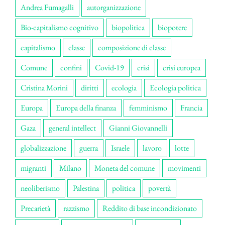
Andrea Fumagalli
autorganizzazione
Bio-capitalismo cognitivo
biopolitica
biopotere
capitalismo
classe
composizione di classe
Comune
confini
Covid-19
crisi
crisi europea
Cristina Morini
diritti
ecologia
Ecologia politica
Europa
Europa della finanza
femminismo
Francia
Gaza
general intellect
Gianni Giovannelli
globalizzazione
guerra
Israele
lavoro
lotte
migranti
Milano
Moneta del comune
movimenti
neoliberismo
Palestina
politica
povertà
Precarietà
razzismo
Reddito di base incondizionato