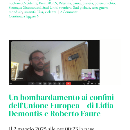
nucleare
,
Occidente
,
Paesi BRICS
,
Palestina
,
paura
,
pianeta
,
potere
,
rischio
,
Soumaya Ghannoushi
,
Stati Uniti
,
straniero
,
Sud globale
,
terza guerra
mondiale
,
umanità
,
Usa
,
violenza
|
2 Commenti
Continua a leggere
Un bombardamento ai confini
dell’Unione Europea – di Lidia
Demontis e Roberto Faure
Il 2 maggio 2025 alle ore 00:23 la nave