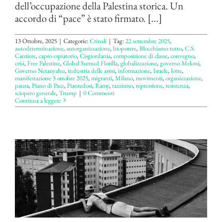
dell’occupazione della Palestina storica. Un
accordo di “pace” è stato firmato. [...]
13 Ottobre, 2025
|
Categorie:
Crinali
|
Tag:
22 settembre 2025
,
autodeterminazione
,
autorganizzazione
,
biopotere
,
Blocchiamo tutto
,
C.S.
Cantiere
,
capro espiatorio
,
Cisgiordania
,
composizione di classe
,
convegno
,
crisi
,
Free Palestine
,
Global Sumud Flotilla
,
globalizzazione
,
governo Meloni
,
Governo Netanyahu
,
industria delle armi
,
informazione
,
Israele
,
lotte
,
manifestazione 3 ottobre 2025
,
migranti
,
Milano
,
movimenti
,
organizzazione
,
paura
,
Piano di Pace
,
Piantedosi
,
Ramy
,
razzismo
,
repressione
,
resistenza
,
sciopero generale
,
Trump
|
0 Commenti
Continua a leggere