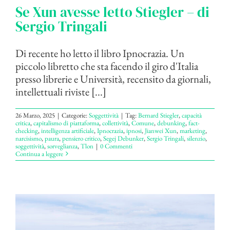
Se Xun avesse letto Stiegler – di
Sergio Tringali
Di recente ho letto il libro Ipnocrazia. Un
piccolo libretto che sta facendo il giro d'Italia
presso librerie e Università, recensito da giornali,
intellettuali riviste [...]
26 Marzo, 2025
|
Categorie:
Soggettività
|
Tag:
Bernard Stiegler
,
capacità
critica
,
capitalismo di piattaforma
,
collettività
,
Comune
,
debunking
,
fact-
checking
,
intelligenza artificiale
,
Ipnocrazia
,
ipnosi
,
Jianwei Xun
,
marketing
,
narcisismo
,
paura
,
pensiero critico
,
Segej Debunker
,
Sergio Tringali
,
silenzio
,
soggettività
,
sorveglianza
,
Tlon
|
0 Commenti
Continua a leggere