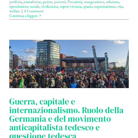
periferia
,
piattaforme
,
potere
,
povertà
,
Precarietà
,
rassegnazione
,
relazione
,
riproduzione sociale
,
rivoluzione
,
sopravvivenza
,
spazio
,
suprematismo
,
vita
,
welfare
|
0 Commenti
Continua a leggere
Guerra, capitale e
internazionalismo. Ruolo della
Germania e del movimento
anticapitalista tedesco e
questione tedesca