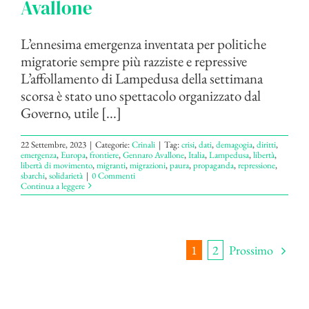
Avallone
L’ennesima emergenza inventata per politiche
migratorie sempre più razziste e repressive
L’affollamento di Lampedusa della settimana
scorsa è stato uno spettacolo organizzato dal
Governo, utile [...]
22 Settembre, 2023
|
Categorie:
Crinali
|
Tag:
crisi
,
dati
,
demagogia
,
diritti
,
emergenza
,
Europa
,
frontiere
,
Gennaro Avallone
,
Italia
,
Lampedusa
,
libertà
,
libertà di movimento
,
migranti
,
migrazioni
,
paura
,
propaganda
,
repressione
,
sbarchi
,
solidarietà
|
0 Commenti
Continua a leggere
Prossimo
1
2