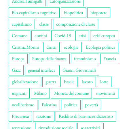
Andrea Fumagalli
autorganizzazione
Bio-capitalismo cognitivo
biopolitica
biopotere
capitalismo
classe
composizione di classe
Comune
confini
Covid-19
crisi
crisi europea
Cristina Morini
diritti
ecologia
Ecologia politica
Europa
Europa della finanza
femminismo
Francia
Gaza
general intellect
Gianni Giovannelli
globalizzazione
guerra
Israele
lavoro
lotte
migranti
Milano
Moneta del comune
movimenti
neoliberismo
Palestina
politica
povertà
Precarietà
razzismo
Reddito di base incondizionato
repressione
riproduzione sociale
soggettività