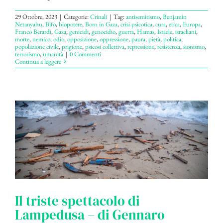
29 Ottobre, 2023
|
Categorie:
Crinali
|
Tag:
antisemitismo
,
Benjamin
Netanyahu
,
Bifo
,
biopotere
,
Born in Gaza
,
crisi psicotica
,
cura
,
etica
,
Europa
,
Franco Berardi
,
Gaza
,
genicidi
,
genocidio
,
guerra
,
Hamas
,
Israele
,
israeliani
,
morte
,
nemico
,
odio
,
opposizione
,
oppressione
,
paura
,
pietà
,
politica
,
popolazione civile
,
prigione
,
psicosi collettiva
,
repressione
,
resistenza
,
sionismo
,
terrorismo
,
umanità
|
0 Commenti
Continua a leggere
Il triste spettacolo di
Lampedusa – di Gennaro