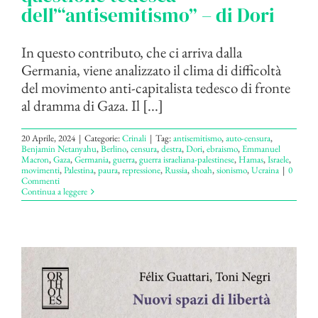
dell’“antisemitismo” – di Dori
In questo contributo, che ci arriva dalla
Germania, viene analizzato il clima di difficoltà
del movimento anti-capitalista tedesco di fronte
al dramma di Gaza. Il [...]
20 Aprile, 2024
|
Categorie:
Crinali
|
Tag:
antisemitismo
,
auto-censura
,
Benjamin Netanyahu
,
Berlino
,
censura
,
destra
,
Dori
,
ebraismo
,
Emmanuel
Macron
,
Gaza
,
Germania
,
guerra
,
guerra israeliana-palestinese
,
Hamas
,
Israele
,
movimenti
,
Palestina
,
paura
,
repressione
,
Russia
,
shoah
,
sionismo
,
Ucraina
|
0
Commenti
Continua a leggere