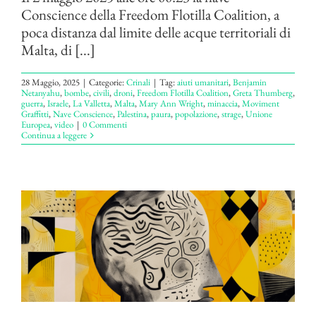
Conscience della Freedom Flotilla Coalition, a
poca distanza dal limite delle acque territoriali di
Malta, di [...]
28 Maggio, 2025
|
Categorie:
Crinali
|
Tag:
aiuti umanitari
,
Benjamin
Netanyahu
,
bombe
,
civili
,
droni
,
Freedom Flotilla Coalition
,
Greta Thumberg
,
guerra
,
Israele
,
La Valletta
,
Malta
,
Mary Ann Wright
,
minaccia
,
Moviment
Graffitti
,
Nave Conscience
,
Palestina
,
paura
,
popolazione
,
strage
,
Unione
Europea
,
video
|
0 Commenti
Continua a leggere