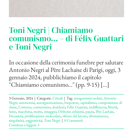
Toni Negri | Chiamiamo
comunismo… – di Félix Guattari
e Toni Negri
In occasione della cerimonia funebre per salutare
Antonio Negri al Père Lachaise di Parigi, oggi, 3
gennaio 2024, pubblichiamo il capitolo
"Chiamiamo comunismo..." (pp. 9-15) [...]
3 Gennaio, 2024
|
Categorie:
Crinali
|
Tag:
antagonismi molari
,
Antonio
Negri
,
autonomia
,
autorganizzazione
,
biopotere
,
capitalismo
,
composizione di
classe
,
Comune
,
comunismo
,
desiderio
,
Félix Guattari
,
indifferenza
,
libertà
,
lutto
,
macchina
,
morte
,
omaggio
,
Orthotes edizioni
,
paura
,
Père Lachais
,
Precarietà
,
proliferazione molecolare
,
rifiuto del lavoro
,
sfruttamento
,
singolarità
,
soggettività
,
Toni Negri
|
0 Commenti
Continua a leggere