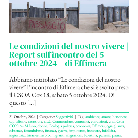
Le condizioni del nostro vivere |
Report sull’incontro del 5
ottobre 2024 – di Effimera
Abbiamo intitolato “Le condizioni del nostro
vivere” l’incontro di Effimera che si è svolto preso
il CSOA Cox 18, sabato 5 ottobre 2024. Di
questo [...]
21 Ottobre, 2024
|
Categorie:
Soggettività
|
Tag:
ambiente
,
amore
,
benessere
,
capitalismo
,
catastrofe
,
città
,
Commonfare
,
comunità
,
condizioni
,
crisi
,
Csoa
COX18 - Milano
,
donne
,
Ecologia politica
,
economia
,
Effimera
,
eguaglianza
,
esistenza
,
femminismo
,
finanza
,
guerra
,
impotenza
,
incontro
,
infelicità
,
ingiustizia
,
Istraelee
,
lavoro
,
migranti
,
migrazioni
,
Palestina
,
parresia
,
paura
,