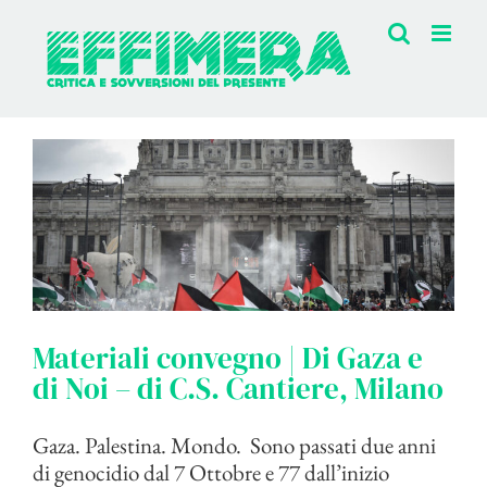
Salta
al
contenuto
Materiali convegno | Di Gaza e
di Noi – di C.S. Cantiere, Milano
Gaza. Palestina. Mondo. Sono passati due anni
di genocidio dal 7 Ottobre e 77 dall’inizio