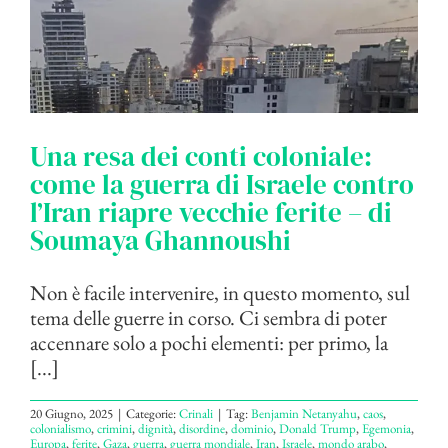
Una resa dei conti coloniale:
come la guerra di Israele contro
l’Iran riapre vecchie ferite – di
Soumaya Ghannoushi
Non è facile intervenire, in questo momento, sul
tema delle guerre in corso. Ci sembra di poter
accennare solo a pochi elementi: per primo, la
[...]
20 Giugno, 2025
|
Categorie:
Crinali
|
Tag:
Benjamin Netanyahu
,
caos
,
colonialismo
,
crimini
,
dignità
,
disordine
,
dominio
,
Donald Trump
,
Egemonia
,
Europa
,
ferite
,
Gaza
,
guerra
,
guerra mondiale
,
Iran
,
Israele
,
mondo arabo
,