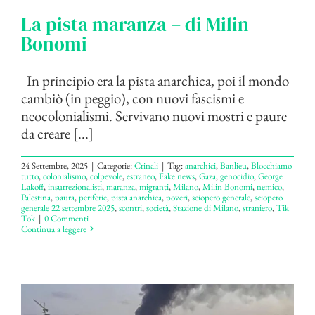
La pista maranza – di Milin
Bonomi
In principio era la pista anarchica, poi il mondo
cambiò (in peggio), con nuovi fascismi e
neocolonialismi. Servivano nuovi mostri e paure
da creare [...]
24 Settembre, 2025
|
Categorie:
Crinali
|
Tag:
anarchici
,
Banlieu
,
Blocchiamo
tutto
,
colonialismo
,
colpevole
,
estraneo
,
Fake news
,
Gaza
,
genocidio
,
George
Lakoff
,
insurrezionalisti
,
maranza
,
migranti
,
Milano
,
Milin Bonomi
,
nemico
,
Palestina
,
paura
,
periferie
,
pista anarchica
,
poveri
,
sciopero generale
,
sciopero
generale 22 settembre 2025
,
scontri
,
società
,
Stazione di Milano
,
straniero
,
Tik
Tok
|
0 Commenti
Continua a leggere