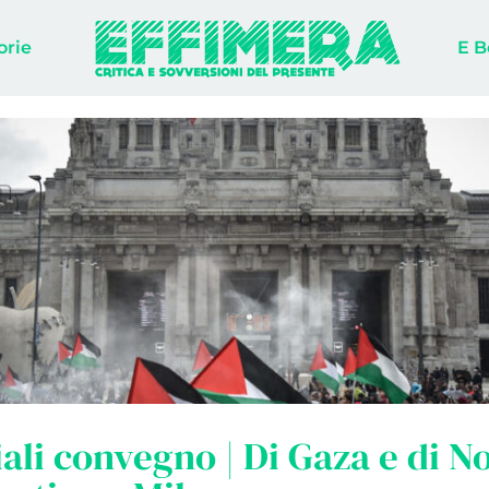
orie
E B
ali convegno | Di Gaza e di No