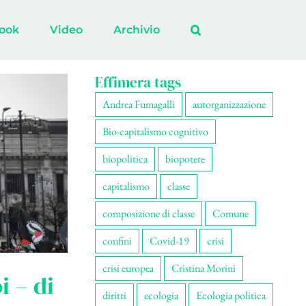
ook
Video
Archivio
Effimera tags
Andrea Fumagalli
autorganizzazione
Bio-capitalismo cognitivo
biopolitica
biopotere
capitalismo
classe
composizione di classe
Comune
confini
Covid-19
crisi
crisi europea
Cristina Morini
i – di
diritti
ecologia
Ecologia politica