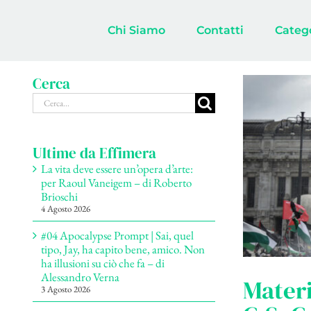
Salta
al
Chi Siamo
Contatti
Categ
contenuto
Cerca
Cerca
per:
Ultime da Effimera
La vita deve essere un’opera d’arte:
per Raoul Vaneigem – di Roberto
Brioschi
4 Agosto 2026
#04 Apocalypse Prompt | Sai, quel
tipo, Jay, ha capito bene, amico. Non
ha illusioni su ciò che fa – di
Alessandro Verna
Materi
3 Agosto 2026