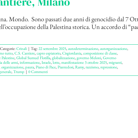
antiere, Milano
ina. Mondo. Sono passati due anni di genocidio dal 7 Ot
dell’occupazione della Palestina storica. Un accordo di “pa
Categorie:
Crinali
|
Tag:
22 settembre 2025
,
autodeterminazione
,
autorganizzazione
,
mo tutto
,
C.S. Cantiere
,
capro espiatorio
,
Cisgiordania
,
composizione di classe
,
 Palestine
,
Global Sumud Flotilla
,
globalizzazione
,
governo Meloni
,
Governo
ia delle armi
,
informazione
,
Israele
,
lotte
,
manifestazione 3 ottobre 2025
,
migranti
,
,
organizzazione
,
paura
,
Piano di Pace
,
Piantedosi
,
Ramy
,
razzismo
,
repressione
,
generale
,
Trump
|
0 Commenti