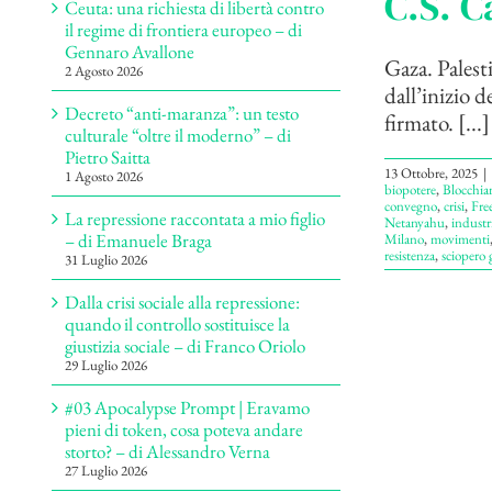
C.S. C
Ceuta: una richiesta di libertà contro
il regime di frontiera europeo – di
Gennaro Avallone
Gaza. Palest
2 Agosto 2026
dall’inizio 
Decreto “anti-maranza”: un testo
firmato. [...]
culturale “oltre il moderno” – di
Pietro Saitta
13 Ottobre, 2025
|
1 Agosto 2026
biopotere
,
Blocchia
convegno
,
crisi
,
Free
La repressione raccontata a mio figlio
Netanyahu
,
industr
– di Emanuele Braga
Milano
,
movimenti
resistenza
,
sciopero 
31 Luglio 2026
Dalla crisi sociale alla repressione:
quando il controllo sostituisce la
giustizia sociale – di Franco Oriolo
29 Luglio 2026
#03 Apocalypse Prompt | Eravamo
pieni di token, cosa poteva andare
storto? – di Alessandro Verna
27 Luglio 2026