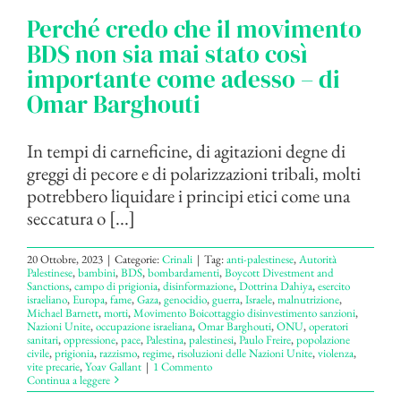
Perché credo che il movimento
BDS non sia mai stato così
importante come adesso – di
Omar Barghouti
In tempi di carneficine, di agitazioni degne di
greggi di pecore e di polarizzazioni tribali, molti
potrebbero liquidare i principi etici come una
seccatura o [...]
20 Ottobre, 2023
|
Categorie:
Crinali
|
Tag:
anti-palestinese
,
Autorità
Palestinese
,
bambini
,
BDS
,
bombardamenti
,
Boycott Divestment and
Sanctions
,
campo di prigionia
,
disinformazione
,
Dottrina Dahiya
,
esercito
israeliano
,
Europa
,
fame
,
Gaza
,
genocidio
,
guerra
,
Israele
,
malnutrizione
,
Michael Barnett
,
morti
,
Movimento Boicottaggio disinvestimento sanzioni
,
Nazioni Unite
,
occupazione israeliana
,
Omar Barghouti
,
ONU
,
operatori
sanitari
,
oppressione
,
pace
,
Palestina
,
palestinesi
,
Paulo Freire
,
popolazione
civile
,
prigionia
,
razzismo
,
regime
,
risoluzioni delle Nazioni Unite
,
violenza
,
vite precarie
,
Yoav Gallant
|
1 Commento
Continua a leggere