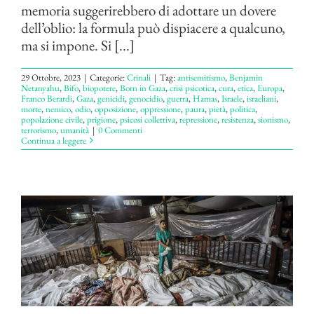
memoria suggerirebbero di adottare un dovere
dell’oblio: la formula può dispiacere a qualcuno,
ma si impone. Si [...]
29 Ottobre, 2023
|
Categorie:
Crinali
|
Tag:
antisemitismo
,
Benjamin
Netanyahu
,
Bifo
,
biopotere
,
Born in Gaza
,
crisi psicotica
,
cura
,
etica
,
Europa
,
Franco Berardi
,
Gaza
,
genicidi
,
genocidio
,
guerra
,
Hamas
,
Israele
,
israeliani
,
morte
,
nemico
,
odio
,
opposizione
,
oppressione
,
paura
,
pietà
,
politica
,
popolazione civile
,
prigione
,
psicosi collettiva
,
repressione
,
resistenza
,
sionismo
,
terrorismo
,
umanità
|
0 Commenti
Continua a leggere