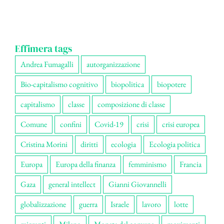
Effimera tags
Andrea Fumagalli
autorganizzazione
Bio-capitalismo cognitivo
biopolitica
biopotere
capitalismo
classe
composizione di classe
Comune
confini
Covid-19
crisi
crisi europea
Cristina Morini
diritti
ecologia
Ecologia politica
Europa
Europa della finanza
femminismo
Francia
Gaza
general intellect
Gianni Giovannelli
globalizzazione
guerra
Israele
lavoro
lotte