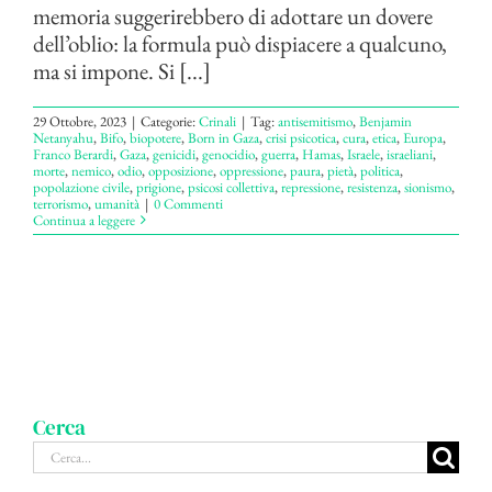
memoria suggerirebbero di adottare un dovere
dell’oblio: la formula può dispiacere a qualcuno,
ma si impone. Si [...]
29 Ottobre, 2023
|
Categorie:
Crinali
|
Tag:
antisemitismo
,
Benjamin
Netanyahu
,
Bifo
,
biopotere
,
Born in Gaza
,
crisi psicotica
,
cura
,
etica
,
Europa
,
Franco Berardi
,
Gaza
,
genicidi
,
genocidio
,
guerra
,
Hamas
,
Israele
,
israeliani
,
morte
,
nemico
,
odio
,
opposizione
,
oppressione
,
paura
,
pietà
,
politica
,
popolazione civile
,
prigione
,
psicosi collettiva
,
repressione
,
resistenza
,
sionismo
,
terrorismo
,
umanità
|
0 Commenti
Continua a leggere
Cerca
Cerca
per: