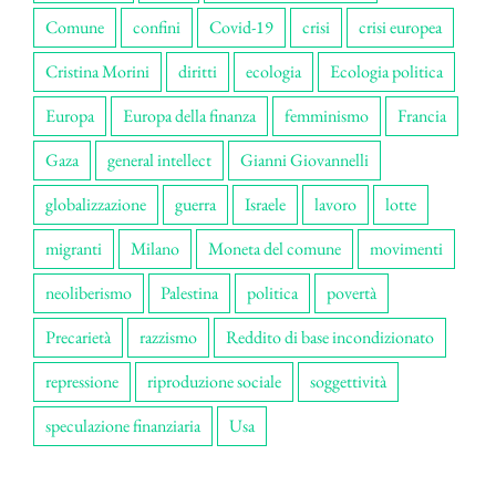
Comune
confini
Covid-19
crisi
crisi europea
Cristina Morini
diritti
ecologia
Ecologia politica
Europa
Europa della finanza
femminismo
Francia
Gaza
general intellect
Gianni Giovannelli
globalizzazione
guerra
Israele
lavoro
lotte
migranti
Milano
Moneta del comune
movimenti
neoliberismo
Palestina
politica
povertà
Precarietà
razzismo
Reddito di base incondizionato
repressione
riproduzione sociale
soggettività
speculazione finanziaria
Usa