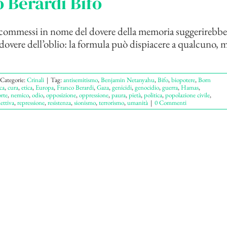
 Berardi Bifo
 commessi in nome del dovere della memoria suggerirebbe
dovere dell’oblio: la formula può dispiacere a qualcuno, 
Categorie:
Crinali
|
Tag:
antisemitismo
,
Benjamin Netanyahu
,
Bifo
,
biopotere
,
Born
ca
,
cura
,
etica
,
Europa
,
Franco Berardi
,
Gaza
,
genicidi
,
genocidio
,
guerra
,
Hamas
,
rte
,
nemico
,
odio
,
opposizione
,
oppressione
,
paura
,
pietà
,
politica
,
popolazione civile
,
lettiva
,
repressione
,
resistenza
,
sionismo
,
terrorismo
,
umanità
|
0 Commenti