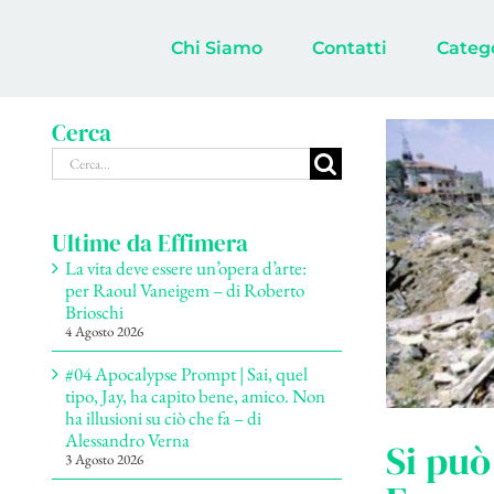
Salta
al
Chi Siamo
Contatti
Categ
contenuto
Cerca
Cerca
per:
Ultime da Effimera
La vita deve essere un’opera d’arte:
per Raoul Vaneigem – di Roberto
Brioschi
4 Agosto 2026
#04 Apocalypse Prompt | Sai, quel
tipo, Jay, ha capito bene, amico. Non
ha illusioni su ciò che fa – di
Alessandro Verna
Si può
3 Agosto 2026