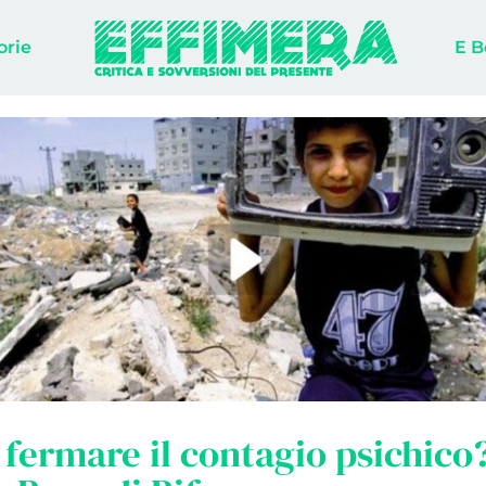
orie
E B
 fermare il contagio psichico?