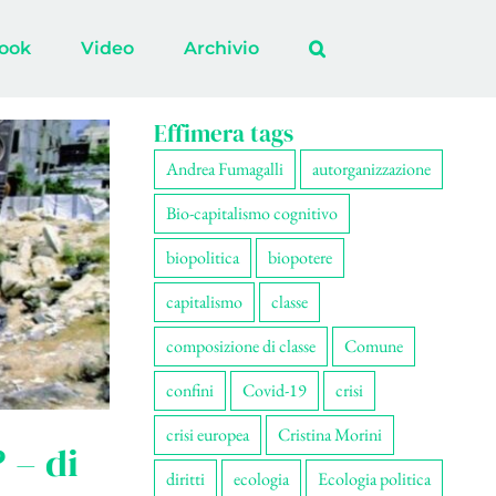
ook
Video
Archivio
Effimera tags
Andrea Fumagalli
autorganizzazione
Bio-capitalismo cognitivo
biopolitica
biopotere
capitalismo
classe
composizione di classe
Comune
confini
Covid-19
crisi
crisi europea
Cristina Morini
 – di
diritti
ecologia
Ecologia politica