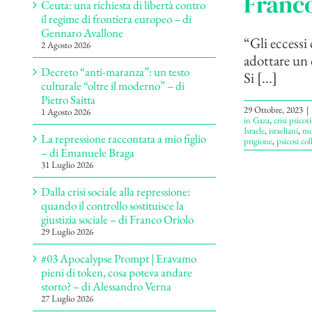
Franco
Ceuta: una richiesta di libertà contro
il regime di frontiera europeo – di
Gennaro Avallone
“Gli eccessi
2 Agosto 2026
adottare un 
Decreto “anti-maranza”: un testo
Si [...]
culturale “oltre il moderno” – di
Pietro Saitta
29 Ottobre, 2023
|
1 Agosto 2026
in Gaza
,
crisi psicoti
Israele
,
israeliani
,
mo
La repressione raccontata a mio figlio
prigione
,
psicosi col
– di Emanuele Braga
31 Luglio 2026
Dalla crisi sociale alla repressione:
quando il controllo sostituisce la
giustizia sociale – di Franco Oriolo
29 Luglio 2026
#03 Apocalypse Prompt | Eravamo
pieni di token, cosa poteva andare
storto? – di Alessandro Verna
27 Luglio 2026