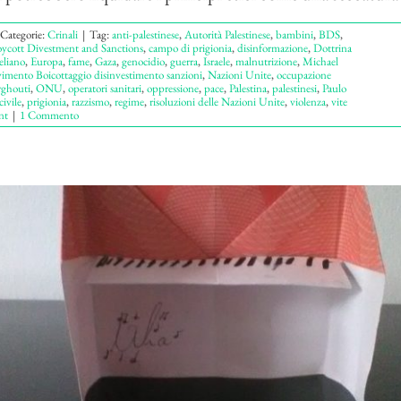
Categorie:
Crinali
|
Tag:
anti-palestinese
,
Autorità Palestinese
,
bambini
,
BDS
,
ycott Divestment and Sanctions
,
campo di prigionia
,
disinformazione
,
Dottrina
aeliano
,
Europa
,
fame
,
Gaza
,
genocidio
,
guerra
,
Israele
,
malnutrizione
,
Michael
mento Boicottaggio disinvestimento sanzioni
,
Nazioni Unite
,
occupazione
ghouti
,
ONU
,
operatori sanitari
,
oppressione
,
pace
,
Palestina
,
palestinesi
,
Paulo
ivile
,
prigionia
,
razzismo
,
regime
,
risoluzioni delle Nazioni Unite
,
violenza
,
vite
nt
|
1 Commento