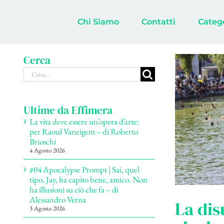
Salta
al
Chi Siamo
Contatti
Categ
contenuto
Cerca
Cerca
per:
Ultime da Effimera
La vita deve essere un’opera d’arte:
per Raoul Vaneigem – di Roberto
Brioschi
4 Agosto 2026
#04 Apocalypse Prompt | Sai, quel
tipo, Jay, ha capito bene, amico. Non
ha illusioni su ciò che fa – di
Alessandro Verna
La dis
3 Agosto 2026