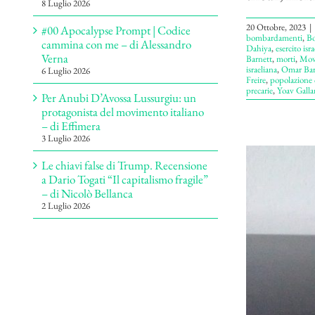
8 Luglio 2026
20 Ottobre, 2023
|
#00 Apocalypse Prompt | Codice
bombardamenti
,
Bo
cammina con me – di Alessandro
Dahiya
,
esercito isr
Verna
Barnett
,
morti
,
Movi
israeliana
,
Omar Bar
6 Luglio 2026
Freire
,
popolazione c
precarie
,
Yoav Galla
Per Anubi D’Avossa Lussurgiu: un
protagonista del movimento italiano
– di Effimera
3 Luglio 2026
Le chiavi false di Trump. Recensione
a Dario Togati “Il capitalismo fragile”
– di Nicolò Bellanca
2 Luglio 2026