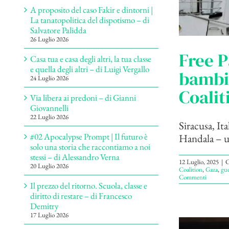
A proposito del caso Fakir e dintorni |
La tanatopolitica del dispotismo – di
Salvatore Palidda
26 Luglio 2026
Free P
Casa tua e casa degli altri, la tua classe
e quella degli altri – di Luigi Vergallo
bambin
24 Luglio 2026
Coalit
Via libera ai predoni – di Gianni
Giovannelli
22 Luglio 2026
Siracusa, Ita
#02 Apocalypse Prompt | Il futuro è
Handala – una
solo una storia che raccontiamo a noi
stessi – di Alessandro Verna
12 Luglio, 2025
|
C
20 Luglio 2026
Coalition
,
Gaza
,
gue
Commenti
Il prezzo del ritorno. Scuola, classe e
diritto di restare – di Francesco
Demitry
17 Luglio 2026