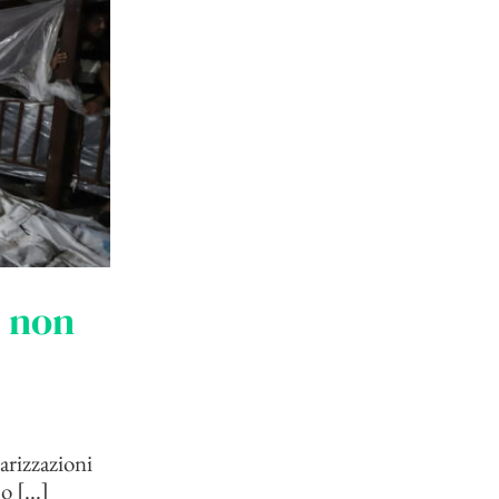
S non
larizzazioni
 [...]