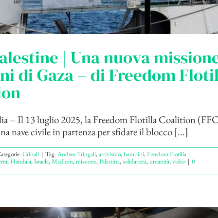
alestine | Una nuova missione
i di Gaza – di Freedom Flotil
ion
lia – Il 13 luglio 2025, la Freedom Flotilla Coalition (FFC
 nave civile in partenza per sfidare il blocco [...]
ategorie:
Crinali
|
Tag:
Andrea Tringali
,
attivismo
,
bambini
,
Freedom Flotilla
rra
,
Handala
,
Israele
,
Madleen
,
missione
,
Palestina
,
solidarietà
,
umanità
,
video
|
0