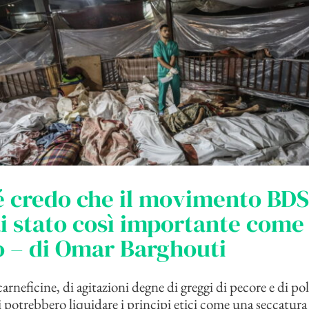
é credo che il movimento BD
i stato così importante come
 – di Omar Barghouti
arneficine, di agitazioni degne di greggi di pecore e di po
i potrebbero liquidare i principi etici come una seccatura o