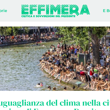
orie
E B
uguaglianza del clima nella ci