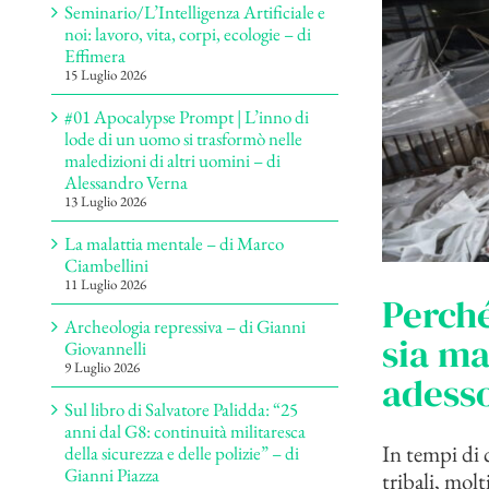
Seminario/L’Intelligenza Artificiale e
noi: lavoro, vita, corpi, ecologie – di
Effimera
15 Luglio 2026
#01 Apocalypse Prompt | L’inno di
lode di un uomo si trasformò nelle
maledizioni di altri uomini – di
Alessandro Verna
13 Luglio 2026
La malattia mentale – di Marco
Ciambellini
11 Luglio 2026
Perch
Archeologia repressiva – di Gianni
sia ma
Giovannelli
9 Luglio 2026
adesso
Sul libro di Salvatore Palidda: “25
anni dal G8: continuità militaresca
In tempi di c
della sicurezza e delle polizie” – di
Gianni Piazza
tribali, molt