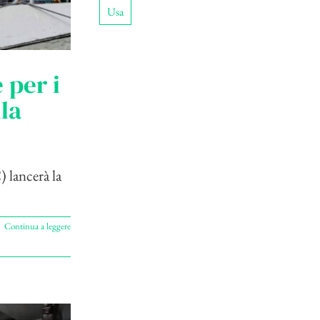
Usa
 per i
la
) lancerà la
Continua a leggere