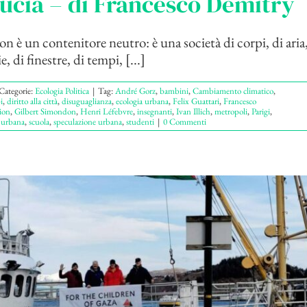
ucia – di Francesco Demitry
n è un contenitore neutro: è una società di corpi, di aria,
e, di finestre, di tempi, [...]
Categorie:
Ecologia Politica
|
Tag:
André Gorz
,
bambini
,
Cambiamento climatico
,
i
,
diritto alla città
,
disuguaglianza
,
ecologia urbana
,
Felix Guattari
,
Francesco
tion
,
Gilbert Simondon
,
Henri Léfebvre
,
insegnanti
,
Ivan Illich
,
metropoli
,
Parigi
,
 urbana
,
scuola
,
speculazione urbana
,
studenti
|
0 Commenti