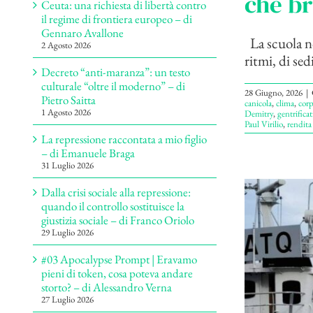
che br
Ceuta: una richiesta di libertà contro
il regime di frontiera europeo – di
Gennaro Avallone
La scuola no
2 Agosto 2026
ritmi, di sedi
Decreto “anti-maranza”: un testo
culturale “oltre il moderno” – di
28 Giugno, 2026
|
Pietro Saitta
canicola
,
clima
,
corp
1 Agosto 2026
Demitry
,
gentrifica
Paul Virilio
,
rendita
La repressione raccontata a mio figlio
– di Emanuele Braga
31 Luglio 2026
Dalla crisi sociale alla repressione:
quando il controllo sostituisce la
giustizia sociale – di Franco Oriolo
29 Luglio 2026
#03 Apocalypse Prompt | Eravamo
pieni di token, cosa poteva andare
storto? – di Alessandro Verna
27 Luglio 2026