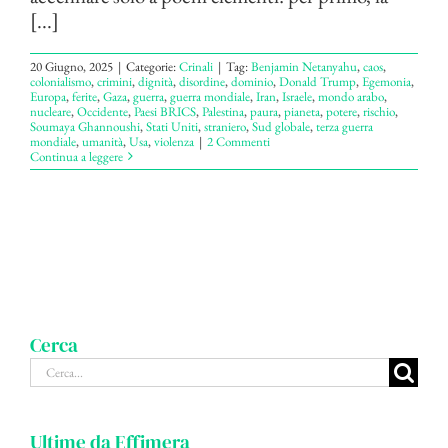
[...]
20 Giugno, 2025
|
Categorie:
Crinali
|
Tag:
Benjamin Netanyahu
,
caos
,
colonialismo
,
crimini
,
dignità
,
disordine
,
dominio
,
Donald Trump
,
Egemonia
,
Europa
,
ferite
,
Gaza
,
guerra
,
guerra mondiale
,
Iran
,
Israele
,
mondo arabo
,
nucleare
,
Occidente
,
Paesi BRICS
,
Palestina
,
paura
,
pianeta
,
potere
,
rischio
,
Soumaya Ghannoushi
,
Stati Uniti
,
straniero
,
Sud globale
,
terza guerra
mondiale
,
umanità
,
Usa
,
violenza
|
2 Commenti
Continua a leggere
Cerca
Cerca
per:
Ultime da Effimera