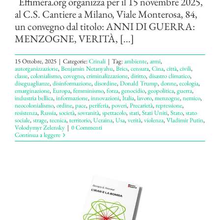
Effimera.org organizza per il 15 novembre 2025,
al C.S. Cantiere a Milano, Viale Monterosa, 84,
un convegno dal titolo: ANNI DI GUERRA:
MENZOGNE, VERITÀ, [...]
15 Ottobre, 2025
|
Categorie:
Crinali
|
Tag:
ambiente
,
armi
,
autorganizzazione
,
Benjamin Netanyahu
,
Brics
,
censura
,
Cina
,
città
,
civili
,
classe
,
colonialismo
,
covegno
,
criminalizzazione
,
diritto
,
disastro climatico
,
diseguaglianze
,
disinformazione
,
disordine
,
Donald Trump
,
donne
,
ecologia
,
emarginazione
,
Europa
,
femminismo
,
forza
,
genocidio
,
geopolitica
,
guerra
,
industria bellica
,
informazione
,
innovazioni
,
Italia
,
lavoro
,
menzogne
,
nemico
,
neocolonialismo
,
ordine
,
pace
,
periferia
,
poveri
,
Precarietà
,
repressione
,
resistenza
,
Russia
,
società
,
sovranità
,
spettacolo
,
stati
,
Stati Uniti
,
Stato
,
stato
sociale
,
strage
,
tecnica
,
territorio
,
Ucraina
,
Usa
,
verità
,
violenza
,
Vladimir Putin
,
Volodymyr Zelensky
|
0 Commenti
Continua a leggere