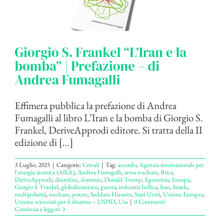
Giorgio S. Frankel “L’Iran e la
bomba” | Prefazione – di
Andrea Fumagalli
Effimera pubblica la prefazione di Andrea
Fumagalli al libro L’Iran e la bomba di Giorgio S.
Frankel, DeriveApprodi editore. Si tratta della II
edizione di [...]
3 Luglio, 2025
|
Categorie:
Crinali
|
Tag:
accordo
,
Agenzia internazionale per
l'energia atomica (AIEA)
,
Andrea Fumagalli
,
arma nucleare
,
Brics
,
DeriveApprodi
,
disordine
,
dominio
,
Donald Trump
,
Egemonia
,
Europa
,
Giorgio S. Frankel
,
globalizzazione
,
guerra
,
industria bellica
,
Iran
,
Israele
,
multipolarità
,
nucleare
,
potere
,
Saddam Hussein
,
Stati Uniti
,
Unione Europea
,
Unione scienziati per il disarmo – USPID
,
Usa
|
0 Commenti
Continua a leggere