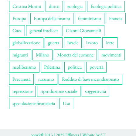
Cristina Morini
diritti
ecologia
Ecologia politica
Europa
Europa della finanza
femminismo
Francia
Gaza
general intellect
Gianni Giovannelli
globalizzazione
guerra
Israele
lavoro
lotte
migranti
Milano
Moneta del comune
movimenti
neoliberismo
Palestina
politica
povertà
Precarietà
razzismo
Reddito di base incondizionato
repressione
riproduzione sociale
soggettività
speculazione finanziaria
Usa
ɔopyleft 2013 | 2025 Effimera | Website by
ST