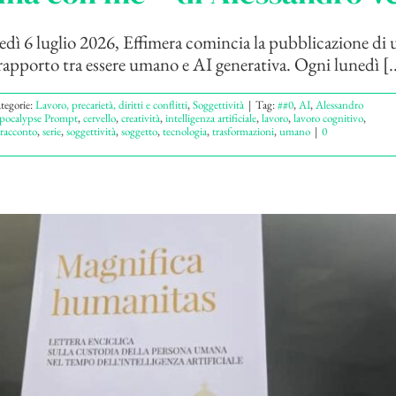
edì 6 luglio 2026, Effimera comincia la pubblicazione di u
rapporto tra essere umano e AI generativa. Ogni lunedì [..
tegorie:
Lavoro, precarietà, diritti e conflitti
,
Soggettività
|
Tag:
##0
,
AI
,
Alessandro
pocalypse Prompt
,
cervello
,
creatività
,
intelligenza artificiale
,
lavoro
,
lavoro cognitivo
,
racconto
,
serie
,
soggettività
,
soggetto
,
tecnologia
,
trasformazioni
,
umano
|
0