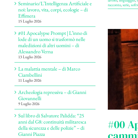
lavoro
,
linguaggio
,
Seminario/L’Intelligenza Artificiale e
racconto
,
serie
,
soft
noi: lavoro, vita, corpi, ecologie – di
Effimera
15 Luglio 2026
#01 Apocalypse Prompt | L’inno di
lode di un uomo si trasformò nelle
maledizioni di altri uomini – di
Alessandro Verna
13 Luglio 2026
La malattia mentale – di Marco
Ciambellini
11 Luglio 2026
Archeologia repressiva – di Gianni
Giovannelli
9 Luglio 2026
Sul libro di Salvatore Palidda: “25
#00 A
anni dal G8: continuità militaresca
della sicurezza e delle polizie” – di
cammi
Gianni Piazza