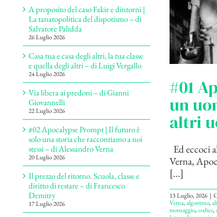
A proposito del caso Fakir e dintorni |
La tanatopolitica del dispotismo – di
Salvatore Palidda
26 Luglio 2026
Casa tua e casa degli altri, la tua classe
e quella degli altri – di Luigi Vergallo
24 Luglio 2026
#01 Ap
Via libera ai predoni – di Gianni
un uom
Giovannelli
22 Luglio 2026
altri 
#02 Apocalypse Prompt | Il futuro è
solo una storia che raccontiamo a noi
Ed eccoci al
stessi – di Alessandro Verna
20 Luglio 2026
Verna, Apoca
[...]
Il prezzo del ritorno. Scuola, classe e
diritto di restare – di Francesco
Demitry
13 Luglio, 2026
|
C
Verna
,
algoritmo
,
al
17 Luglio 2026
montaggio
,
codice
,