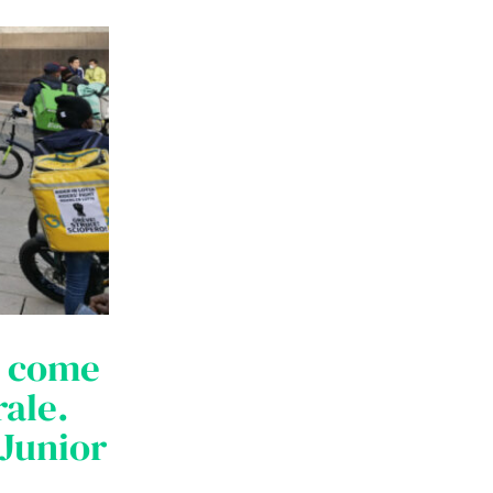
e come
rale.
 Junior