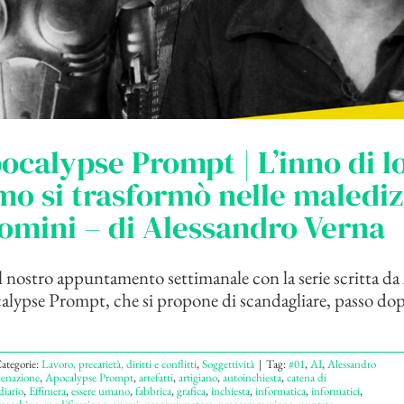
ocalypse Prompt | L’inno di l
o si trasformò nelle malediz
uomini – di Alessandro Verna
 nostro appuntamento settimanale con la serie scritta da
lypse Prompt, che si propone di scandagliare, passo dopo
ategorie:
Lavoro, precarietà, diritti e conflitti
,
Soggettività
|
Tag:
#01
,
AI
,
Alessandro
ienazione
,
Apocalypse Prompt
,
artefatti
,
artigiano
,
autoinchiesta
,
catena di
diario
,
Effimera
,
essere umano
,
fabbrica
,
grafica
,
inchiesta
,
informatica
,
informatici
,