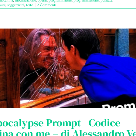
macchina
,
modificazione
,
operai
,
programmatore
,
programmazione
,
puntate
,
ware
,
soggettività
,
testo
|
2 Commenti
pocalypse Prompt | Codice
na con me – di Alessandro V