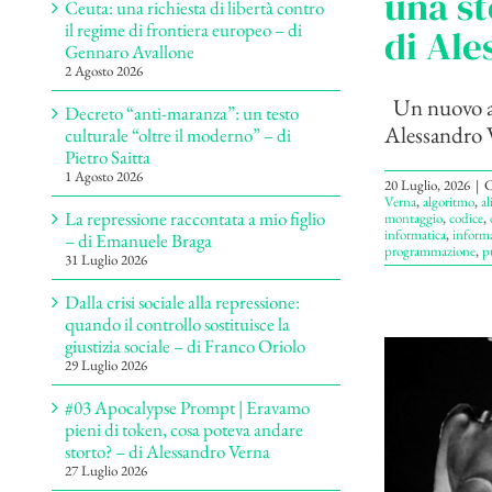
una st
Ceuta: una richiesta di libertà contro
il regime di frontiera europeo – di
di Ale
Gennaro Avallone
2 Agosto 2026
Un nuovo app
Decreto “anti-maranza”: un testo
Alessandro V
culturale “oltre il moderno” – di
Pietro Saitta
1 Agosto 2026
20 Luglio, 2026
|
C
Verna
,
algoritmo
,
al
La repressione raccontata a mio figlio
montaggio
,
codice
,
informatica
,
informa
– di Emanuele Braga
programmazione
,
p
31 Luglio 2026
Dalla crisi sociale alla repressione:
quando il controllo sostituisce la
giustizia sociale – di Franco Oriolo
29 Luglio 2026
#03 Apocalypse Prompt | Eravamo
pieni di token, cosa poteva andare
storto? – di Alessandro Verna
27 Luglio 2026