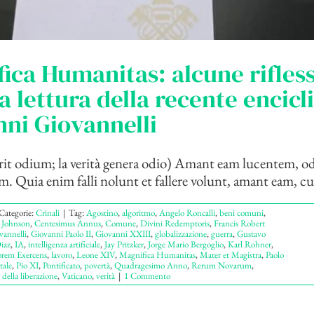
ica Humanitas: alcune rifless
a lettura della recente encicl
nni Giovannelli
rit odium; la verità genera odio) Amant eam lucentem, o
. Quia enim falli nolunt et fallere volunt, amant eam, cum
Categorie:
Crinali
|
Tag:
Agostino
,
algoritmo
,
Angelo Roncalli
,
beni comuni
,
 Johnson
,
Centesimus Annus
,
Comune
,
Divini Redemptoris
,
Francis Robert
vannelli
,
Giovanni Paolo II
,
Giovanni XXIII
,
globalizzazione
,
guerra
,
Gustavo
iaz
,
IA
,
intelligenza artificiale
,
Jay Pritzker
,
Jorge Mario Bergoglio
,
Karl Rohner
,
rem Exercens
,
lavoro
,
Leone XIV
,
Magnifica Humanitas
,
Mater et Magistra
,
Paolo
tale
,
Pio XI
,
Pontificato
,
povertà
,
Quadragesimo Anno
,
Rerum Novarum
,
 della liberazione
,
Vaticano
,
verità
|
1 Commento