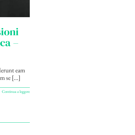
ioni
ica –
derunt eam
 se [...]
Continua a leggere