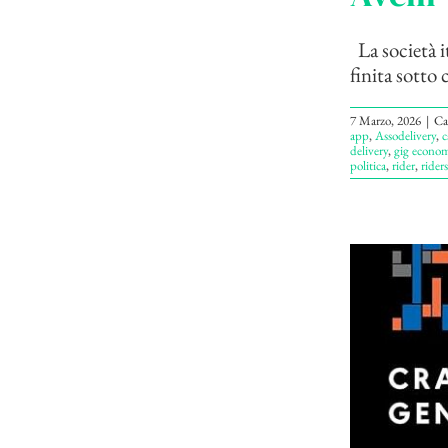
La società i
finita sotto 
7 Marzo, 2026
|
Ca
app
,
Assodelivery
,
c
delivery
,
gig econo
politica
,
rider
,
riders