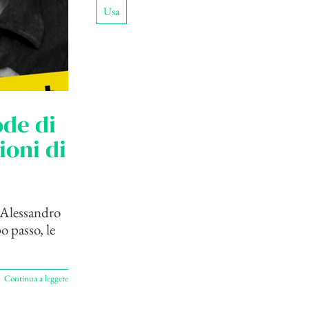
Usa
ode di
ioni di
 Alessandro
 passo, le
Continua a leggere