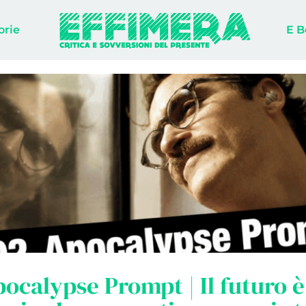
orie
E B
ocalypse Prompt | Il futuro è