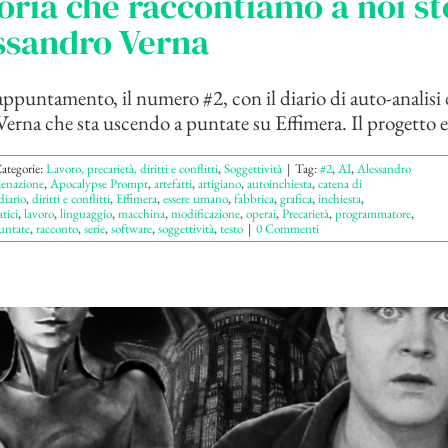
oria che raccontiamo a noi st
ssandro Verna
untamento, il numero #2, con il diario di auto-analisi 
erna che sta uscendo a puntate su Effimera. Il progetto esp
ategorie:
Lavoro, precarietà, diritti e conflitti
,
Soggettività
|
Tag:
#2
,
AI
,
Alessandro
ienazione
,
Apocalypse Prompt
,
artefatti
,
artigiano
,
autoinchiesta
,
catena di
diario
,
diritti e conflitti
,
Effimera
,
essere umano
,
fabbrica
,
grafica
,
inchiesta
,
tici
,
lavoro
,
linguaggio
,
macchina
,
modificazione
,
operai
,
Precarietà
,
programmatore
,
untate
,
racconto
,
serie
,
software
,
soggettività
,
testo
|
0 Commenti