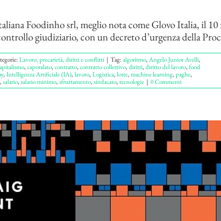
taliana Foodinho srl, meglio nota come Glovo Italia, il 10 
controllo giudiziario, con un decreto d’urgenza della Procu
tegorie:
Lavoro, precarietà, diritti e conflitti
|
Tag:
algoritmo
,
Angelo Junior Avelli
,
apitalismo
,
caporalato
,
contratto
,
contratto collettivo
,
diritti
,
diritto del lavoro
,
food
my
,
Intelligenza Artificiale (IA)
,
lavoro
,
Logistica
,
lotte
,
machine learning
,
paghe
,
,
salario
,
salario minimo
,
sfruttamento
,
sindacato
,
tecnologie
|
0 Commenti