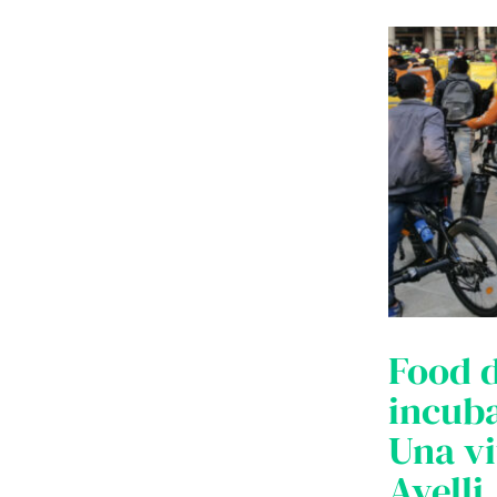
Food d
incuba
Una vi
Avelli