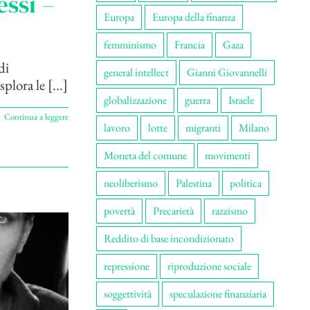
essi –
Europa
Europa della finanza
femminismo
Francia
Gaza
di
general intellect
Gianni Giovannelli
lora le [...]
globalizzazione
guerra
Israele
Continua a leggere
lavoro
lotte
migranti
Milano
Moneta del comune
movimenti
neoliberismo
Palestina
politica
povertà
Precarietà
razzismo
Reddito di base incondizionato
repressione
riproduzione sociale
soggettività
speculazione finanziaria