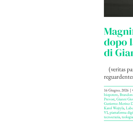
Magnif
dopo l
di Gia
(veritas pa
reguardentem
16 Giugno, 2026
|
biopotere
,
Brandon
Prevost
,
Gianni Gio
Gutierrez-Merino D
Karol Wojtyla
,
Labo
VI
,
piattaforma digi
tecnocrazia
,
teologia