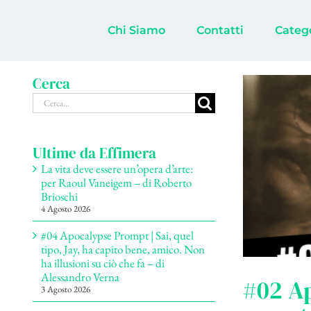
Salta
al
Chi Siamo
Contatti
Categ
contenuto
Cerca
Cerca
per:
Ultime da Effimera
La vita deve essere un’opera d’arte:
per Raoul Vaneigem – di Roberto
Brioschi
4 Agosto 2026
#04 Apocalypse Prompt | Sai, quel
tipo, Jay, ha capito bene, amico. Non
ha illusioni su ciò che fa – di
Alessandro Verna
#02 Ap
3 Agosto 2026