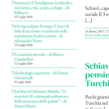
Seminario/L’Intelligenza Artificiale e
Schiavi, cap
noi: lavoro, vita, corpi, ecologie – di
Effimera
sociale Il 3
15 Luglio 2026
[...]
#01 Apocalypse Prompt | L’inno di
lode di un uomo si trasformò nelle
14 Marzo, 2017
|
C
lavoro
,
mafia
,
migra
maledizioni di altri uomini – di
Alessandro Verna
13 Luglio 2026
La malattia mentale – di Marco
Ciambellini
Schiav
11 Luglio 2026
pensie
Archeologia repressiva – di Gianni
Giovannelli
Turch
9 Luglio 2026
Sul libro di Salvatore Palidda: “25
Pochi giorni
anni dal G8: continuità militaresca
della sicurezza e delle polizie” – di
Turchia nel 
Gianni Piazza
in Grecia [...