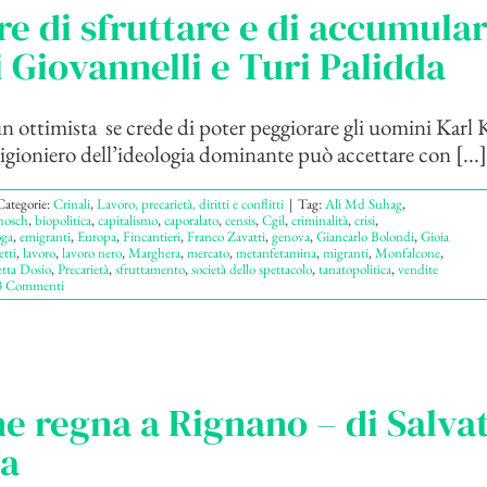
ore di sfruttare e di accumular
 Giovannelli e Turi Palidda
è un ottimista se crede di poter peggiorare gli uomin
rigioniero dell’ideologia dominante può accettare con [...]
Categorie:
Crinali
,
Lavoro, precarietà, diritti e conflitti
|
Tag:
Alì Md Suhag
,
hosch
,
biopolitica
,
capitalismo
,
caporalato
,
censis
,
Cgil
,
criminalità
,
crisi
,
oga
,
emigranti
,
Europa
,
Fincantieri
,
Franco Zavatti
,
genova
,
Giancarlo Bolondi
,
Gioia
etti
,
lavoro
,
lavoro nero
,
Marghera
,
mercato
,
metanfetamina
,
migranti
,
Monfalcone
,
etta Dosio
,
Precarietà
,
sfruttamento
,
società dello spettacolo
,
tanatopolitica
,
vendite
3 Commenti
ne regna a Rignano – di Salva
da