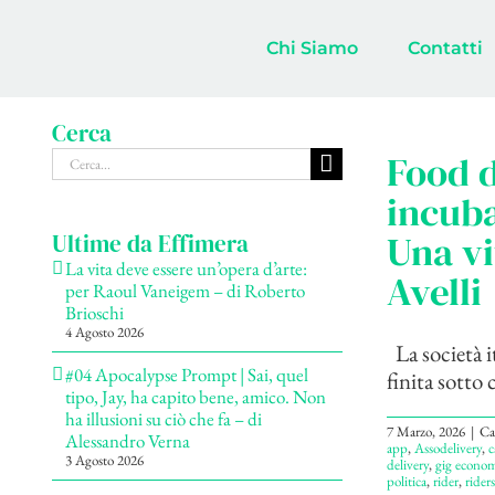
Salta
al
Chi Siamo
Contatti
contenuto
Cerca
Cerca
Food d
per:
incuba
Una vi
Ultime da Effimera
La vita deve essere un’opera d’arte:
Avelli
per Raoul Vaneigem – di Roberto
Brioschi
4 Agosto 2026
La società i
#04 Apocalypse Prompt | Sai, quel
finita sotto 
tipo, Jay, ha capito bene, amico. Non
ha illusioni su ciò che fa – di
7 Marzo, 2026
|
Ca
Alessandro Verna
app
,
Assodelivery
,
c
3 Agosto 2026
delivery
,
gig econo
politica
,
rider
,
riders