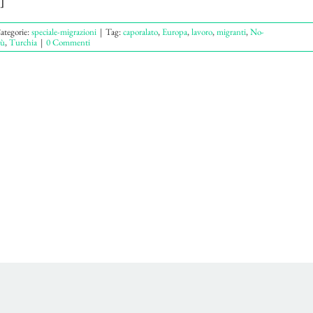
ategorie:
speciale-migrazioni
|
Tag:
caporalato
,
Europa
,
lavoro
,
migranti
,
No-
tù
,
Turchia
|
0 Commenti