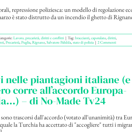
orali, repressione poliziesca: un modello di regolazione e
 marzo è stato distrutto da un incendio il ghetto di Rigna
ategorie:
Lavoro, precarietà, diritti e conflitti
|
Tag:
braccianti
,
caporalato
,
diritti
,
nti
,
Precarietà
,
Puglia
,
Rignano
,
Salvatore Palidda
,
stato di polizia
|
2 Commenti
i nelle piantagioni italiane (e 
ro corre all’accordo Europa-
ia…) – di No-Made Tv24
 sono trascorsi dall'accordo (votato all'unanimità) tra Eu
quale la Turchia ha accettato di "accogliere" tutti i migra
]