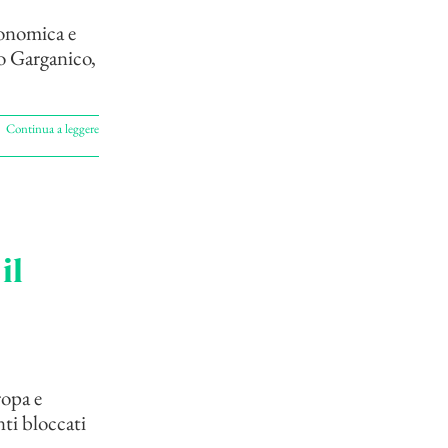
conomica e
no Garganico,
Continua a leggere
il
ropa e
nti bloccati