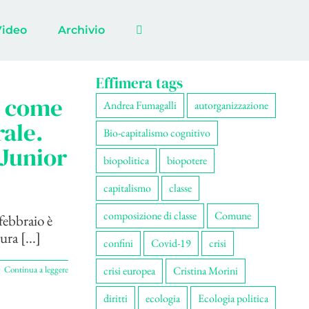
Video
Archivio
Effimera tags
e come
Andrea Fumagalli
autorganizzazione
rale.
Bio-capitalismo cognitivo
 Junior
biopolitica
biopotere
capitalismo
classe
composizione di classe
Comune
febbraio è
ra [...]
confini
Covid-19
crisi
Continua a leggere
crisi europea
Cristina Morini
diritti
ecologia
Ecologia politica