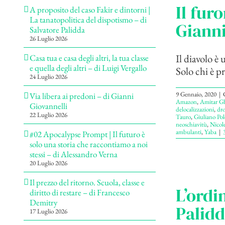
Il fur
A proposito del caso Fakir e dintorni |
La tanatopolitica del dispotismo – di
Gianni
Salvatore Palidda
26 Luglio 2026
Il diavolo 
Casa tua e casa degli altri, la tua classe
e quella degli altri – di Luigi Vergallo
Solo chi è p
24 Luglio 2026
9 Gennaio, 2020
|
Via libera ai predoni – di Gianni
Amazon
,
Amitar G
Giovannelli
delocalizzazioni
,
dr
22 Luglio 2026
Tauro
,
Giuliano Pol
neoschiavitù
,
Nicol
ambulanti
,
Yaba
|
#02 Apocalypse Prompt | Il futuro è
solo una storia che raccontiamo a noi
stessi – di Alessandro Verna
20 Luglio 2026
Il prezzo del ritorno. Scuola, classe e
L’ordi
diritto di restare – di Francesco
Demitry
Palid
17 Luglio 2026