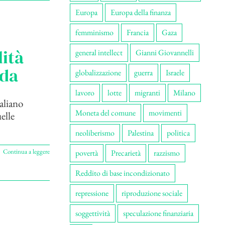
Europa
Europa della finanza
femminismo
Francia
Gaza
lità
general intellect
Gianni Giovannelli
dda
globalizzazione
guerra
Israele
lavoro
lotte
migranti
Milano
aliano
Moneta del comune
movimenti
elle
neoliberismo
Palestina
politica
Continua a leggere
povertà
Precarietà
razzismo
Reddito di base incondizionato
repressione
riproduzione sociale
soggettività
speculazione finanziaria