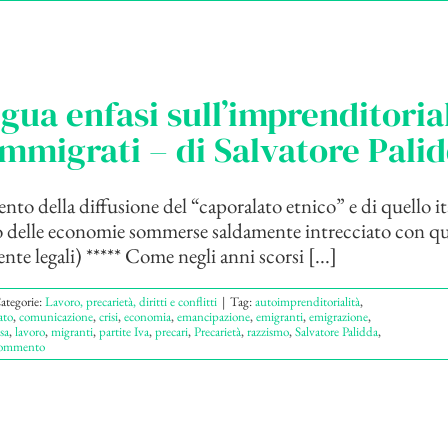
gua enfasi sull’imprenditoria
immigrati – di Salvatore Pali
nto della diffusione del “caporalato etnico” e di quello it
o delle economie sommerse saldamente intrecciato con qu
te legali) ***** Come negli anni scorsi [...]
ategorie:
Lavoro, precarietà, diritti e conflitti
|
Tag:
autoimprenditorialità
,
ato
,
comunicazione
,
crisi
,
economia
,
emancipazione
,
emigranti
,
emigrazione
,
sa
,
lavoro
,
migranti
,
partite Iva
,
precari
,
Precarietà
,
razzismo
,
Salvatore Palidda
,
ommento