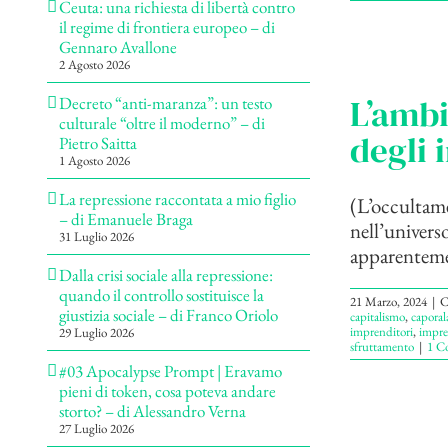
Ceuta: una richiesta di libertà contro
il regime di frontiera europeo – di
Gennaro Avallone
2 Agosto 2026
L’ambi
Decreto “anti-maranza”: un testo
culturale “oltre il moderno” – di
degli 
Pietro Saitta
1 Agosto 2026
La repressione raccontata a mio figlio
(L’occultame
– di Emanuele Braga
nell’univers
31 Luglio 2026
apparentemen
Dalla crisi sociale alla repressione:
quando il controllo sostituisce la
21 Marzo, 2024
|
C
giustizia sociale – di Franco Oriolo
capitalismo
,
caporal
imprenditori
,
impre
29 Luglio 2026
sfruttamento
|
1 C
#03 Apocalypse Prompt | Eravamo
pieni di token, cosa poteva andare
storto? – di Alessandro Verna
27 Luglio 2026