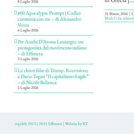
8 Luglio 2026
#00 Apocalypse Prompt | Codice
21 Marzo, 2016
|
C
MadeTv24
,
schiavi
cammina con me – di Alessandro
Verna
6 Luglio 2026
Per Anubi D’Avossa Lussurgiu: un
protagonista del movimento italiano
– di Effimera
3 Luglio 2026
Le chiavi false di Trump. Recensione
a Dario Togati “Il capitalismo fragile”
– di Nicolò Bellanca
2 Luglio 2026
ɔopyleft 2013 | 2025 Effimera | Website by
ST