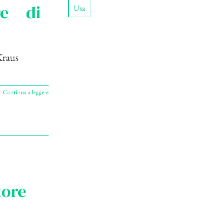
e – di
Usa
i Karl Kraus
Continua a leggere
tore