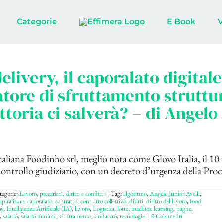
Categorie
E Book
elivery, il caporalato digital
tore di sfruttamento struttu
ttoria ci salverà? – di Angelo
taliana Foodinho srl, meglio nota come Glovo Italia, il 10 
controllo giudiziario, con un decreto d’urgenza della Procu
tegorie:
Lavoro, precarietà, diritti e conflitti
|
Tag:
algoritmo
,
Angelo Junior Avelli
,
apitalismo
,
caporalato
,
contratto
,
contratto collettivo
,
diritti
,
diritto del lavoro
,
food
my
,
Intelligenza Artificiale (IA)
,
lavoro
,
Logistica
,
lotte
,
machine learning
,
paghe
,
,
salario
,
salario minimo
,
sfruttamento
,
sindacato
,
tecnologie
|
0 Commenti