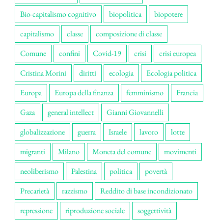
Bio-capitalismo cognitivo
biopolitica
biopotere
capitalismo
classe
composizione di classe
Comune
confini
Covid-19
crisi
crisi europea
Cristina Morini
diritti
ecologia
Ecologia politica
Europa
Europa della finanza
femminismo
Francia
Gaza
general intellect
Gianni Giovannelli
globalizzazione
guerra
Israele
lavoro
lotte
migranti
Milano
Moneta del comune
movimenti
neoliberismo
Palestina
politica
povertà
Precarietà
razzismo
Reddito di base incondizionato
repressione
riproduzione sociale
soggettività