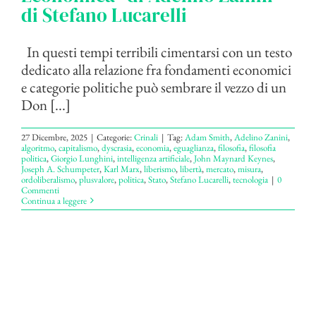
di Stefano Lucarelli
In questi tempi terribili cimentarsi con un testo
dedicato alla relazione fra fondamenti economici
e categorie politiche può sembrare il vezzo di un
Don [...]
27 Dicembre, 2025
|
Categorie:
Crinali
|
Tag:
Adam Smith
,
Adelino Zanini
,
algoritmo
,
capitalismo
,
dyscrasia
,
economia
,
eguaglianza
,
filosofia
,
filosofia
politica
,
Giorgio Lunghini
,
intelligenza artificiale
,
John Maynard Keynes
,
Joseph A. Schumpeter
,
Karl Marx
,
liberismo
,
libertà
,
mercato
,
misura
,
ordoliberalismo
,
plusvalore
,
politica
,
Stato
,
Stefano Lucarelli
,
tecnologia
|
0
Commenti
Continua a leggere