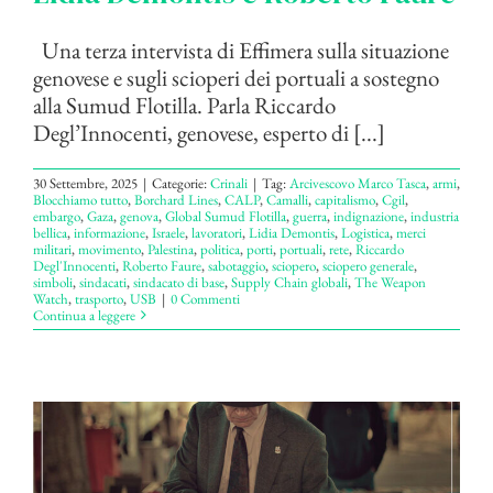
Una terza intervista di Effimera sulla situazione
genovese e sugli scioperi dei portuali a sostegno
alla Sumud Flotilla. Parla Riccardo
Degl’Innocenti, genovese, esperto di [...]
30 Settembre, 2025
|
Categorie:
Crinali
|
Tag:
Arcivescovo Marco Tasca
,
armi
,
Blocchiamo tutto
,
Borchard Lines
,
CALP
,
Camalli
,
capitalismo
,
Cgil
,
embargo
,
Gaza
,
genova
,
Global Sumud Flotilla
,
guerra
,
indignazione
,
industria
bellica
,
informazione
,
Israele
,
lavoratori
,
Lidia Demontis
,
Logistica
,
merci
militari
,
movimento
,
Palestina
,
politica
,
porti
,
portuali
,
rete
,
Riccardo
Degl'Innocenti
,
Roberto Faure
,
sabotaggio
,
sciopero
,
sciopero generale
,
simboli
,
sindacati
,
sindacato di base
,
Supply Chain globali
,
The Weapon
Watch
,
trasporto
,
USB
|
0 Commenti
Continua a leggere