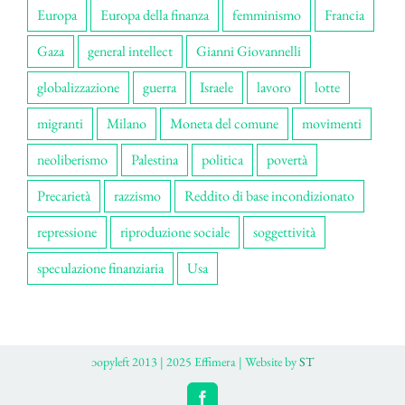
Europa
Europa della finanza
femminismo
Francia
Gaza
general intellect
Gianni Giovannelli
globalizzazione
guerra
Israele
lavoro
lotte
migranti
Milano
Moneta del comune
movimenti
neoliberismo
Palestina
politica
povertà
Precarietà
razzismo
Reddito di base incondizionato
repressione
riproduzione sociale
soggettività
speculazione finanziaria
Usa
ɔopyleft 2013 | 2025 Effimera | Website by
ST
Facebook