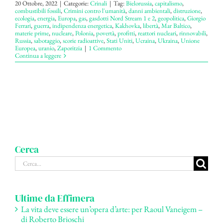
20 Ottobre, 2022
|
Categorie:
Crinali
|
Tag:
Bielorussia
,
capitalismo
,
combustibili fossili
,
Crimini contro l'umanità
,
danni ambientali
,
distruzione
,
ecologia
,
energia
,
Europa
,
gas
,
gasdotti Nord Stream 1 e 2
,
geopolitica
,
Giorgio
Ferrari
,
guerra
,
indipendenza energetica
,
Kakhovka
,
libertà
,
Mar Baltico
,
materie prime
,
nucleare
,
Polonia
,
povertà
,
profitti
,
reattori nucleari
,
rinnovabili
,
Russia
,
sabotaggio
,
scorie radioattive
,
Stati Uniti
,
Ucraina
,
Ukraina
,
Unione
Europea
,
uranio
,
Zaporitzia
|
1 Commento
Continua a leggere
Cerca
Cerca
per:
Ultime da Effimera
La vita deve essere un’opera d’arte: per Raoul Vaneigem –
di Roberto Brioschi