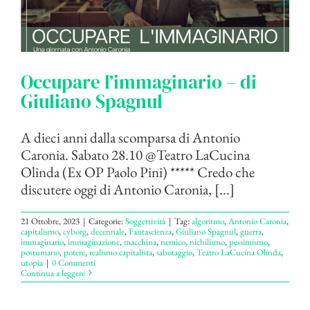
Occupare l’immaginario – di
Giuliano Spagnul
A dieci anni dalla scomparsa di Antonio
Caronia. Sabato 28.10 @Teatro LaCucina
Olinda (Ex OP Paolo Pini) ***** Credo che
discutere oggi di Antonio Caronia, [...]
21 Ottobre, 2023
|
Categorie:
Soggettività
|
Tag:
algoritmo
,
Antonio Caronia
,
capitalismo
,
cyborg
,
decennale
,
Fantascienza
,
Giuliano Spagnul
,
guerra
,
immaginario
,
immaginazione
,
macchina
,
nemico
,
nichilismo
,
pessimismo
,
postumano
,
potere
,
realismo capitalista
,
sabotaggio
,
Teatro LaCucina Olinda
,
utopia
|
0 Commenti
Continua a leggere