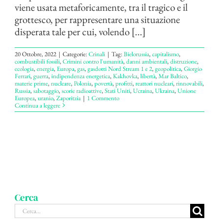
viene usata metaforicamente, tra il tragico e il
grottesco, per rappresentare una situazione
disperata tale per cui, volendo [...]
20 Ottobre, 2022
|
Categorie:
Crinali
|
Tag:
Bielorussia
,
capitalismo
,
combustibili fossili
,
Crimini contro l'umanità
,
danni ambientali
,
distruzione
,
ecologia
,
energia
,
Europa
,
gas
,
gasdotti Nord Stream 1 e 2
,
geopolitica
,
Giorgio
Ferrari
,
guerra
,
indipendenza energetica
,
Kakhovka
,
libertà
,
Mar Baltico
,
materie prime
,
nucleare
,
Polonia
,
povertà
,
profitti
,
reattori nucleari
,
rinnovabili
,
Russia
,
sabotaggio
,
scorie radioattive
,
Stati Uniti
,
Ucraina
,
Ukraina
,
Unione
Europea
,
uranio
,
Zaporitzia
|
1 Commento
Continua a leggere
Cerca
Cerca