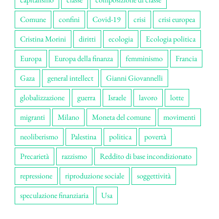
Comune
confini
Covid-19
crisi
crisi europea
Cristina Morini
diritti
ecologia
Ecologia politica
Europa
Europa della finanza
femminismo
Francia
Gaza
general intellect
Gianni Giovannelli
globalizzazione
guerra
Israele
lavoro
lotte
migranti
Milano
Moneta del comune
movimenti
neoliberismo
Palestina
politica
povertà
Precarietà
razzismo
Reddito di base incondizionato
repressione
riproduzione sociale
soggettività
speculazione finanziaria
Usa