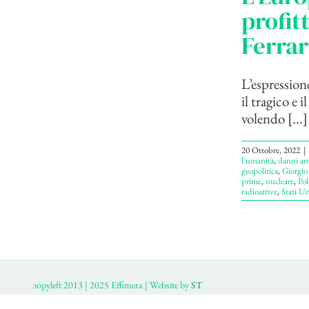
profit
Ferrar
L’espressione
il tragico e 
volendo [...]
20 Ottobre, 2022
|
l'umanità
,
danni am
geopolitica
,
Giorgio 
prime
,
nucleare
,
Pol
radioattive
,
Stati Un
ɔopyleft 2013 | 2025 Effimera | Website by
ST