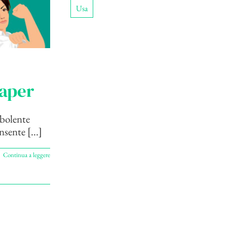
Usa
raper
rbolente
nsente [...]
Continua a leggere