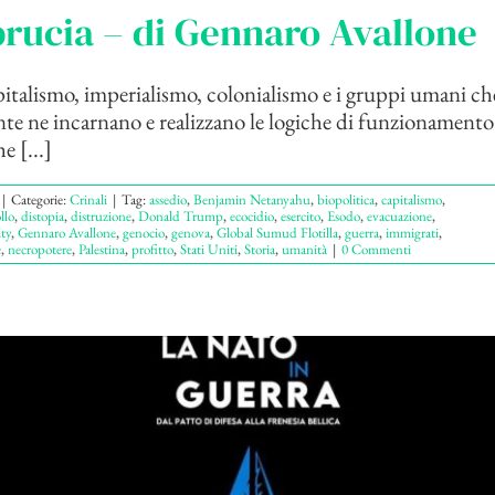
rucia – di Gennaro Avallone
talismo, imperialismo, colonialismo e i gruppi umani ch
e ne incarnano e realizzano le logiche di funzionamento
e [...]
|
Categorie:
Crinali
|
Tag:
assedio
,
Benjamin Netanyahu
,
biopolitica
,
capitalismo
,
llo
,
distopia
,
distruzione
,
Donald Trump
,
ecocidio
,
esercito
,
Esodo
,
evacuazione
,
ty
,
Gennaro Avallone
,
genocio
,
genova
,
Global Sumud Flotilla
,
guerra
,
immigrati
,
e
,
necropotere
,
Palestina
,
profitto
,
Stati Uniti
,
Storia
,
umanità
|
0 Commenti