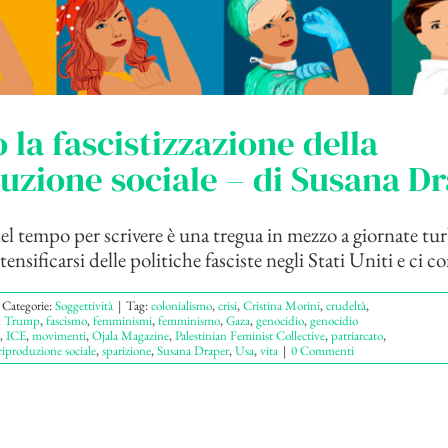
 la fascistizzazione della
uzione sociale – di Susana D
l tempo per scrivere è una tregua in mezzo a giornate tu
tensificarsi delle politiche fasciste negli Stati Uniti e ci co
Categorie:
Soggettività
|
Tag:
colonialismo
,
crisi
,
Cristina Morini
,
crudeltà
,
d Trump
,
fascismo
,
femminismi
,
femminismo
,
Gaza
,
genocidio
,
genocidio
,
ICE
,
movimenti
,
Ojala Magazine
,
Palestinian Feminist Collective
,
patriarcato
,
riproduzione sociale
,
sparizione
,
Susana Draper
,
Usa
,
vita
|
0 Commenti