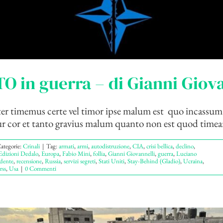
O in guerra – di Gianni Giova
ter timemus certe vel timor ipse malum est quo incassum
ur cor et tanto gravius malum quanto non est quod timea
ategorie:
Crinali
|
Tag:
armati
,
armi
,
autodistruzione
,
CIA
,
crisi bellica
,
declino
,
Edizioni Dedalo
,
Europa
,
Fabio Mini
,
follia
,
Gianni Giovannelli
,
guerra
,
Luciano
dente
,
recensione
,
Russia
,
servizi segreti
,
Stati Uniti
,
Stay-Behind (Gladio)
,
Ucraina
,
rss
,
Usa
|
0 Commenti