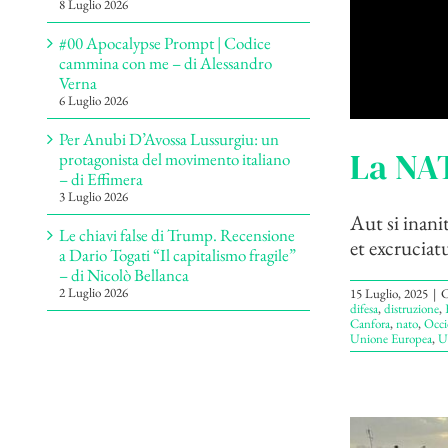
8 Luglio 2026
#00 Apocalypse Prompt | Codice
cammina con me – di Alessandro
Verna
6 Luglio 2026
Per Anubi D’Avossa Lussurgiu: un
La NAT
protagonista del movimento italiano
– di Effimera
3 Luglio 2026
Aut si inani
Le chiavi false di Trump. Recensione
et excruciat
a Dario Togati “Il capitalismo fragile”
– di Nicolò Bellanca
2 Luglio 2026
15 Luglio, 2025
|
C
difesa
,
distruzione
,
Canfora
,
nato
,
Occi
Unione Europea
,
U