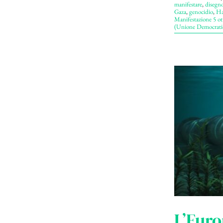
manifestare
,
disegno
Gaza
,
genocidio
,
Ha
Manifestazione 5 o
(Unione Democratic
L’Euro