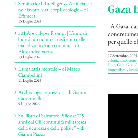
Seminario/L’Intelligenza Artificiale e
Gaza b
noi: lavoro, vita, corpi, ecologie – di
Effimera
15 Luglio 2026
A Gaza, capi
#01 Apocalypse Prompt | L’inno di
concretament
lode di un uomo si trasformò nelle
per quello ch
maledizioni di altri uomini – di
Alessandro Verna
17 Settembre, 2025
13 Luglio 2026
colonialismo
,
contro
fame
,
Gaza
,
Gaza Ci
La malattia mentale – di Marco
imperialismo
,
Israel
Ciambellini
11 Luglio 2026
Archeologia repressiva – di Gianni
Giovannelli
9 Luglio 2026
Sul libro di Salvatore Palidda: “25
anni dal G8: continuità militaresca
della sicurezza e delle polizie” – di
Gianni Piazza