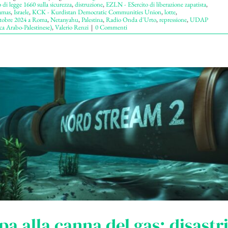
 di legge 1660 sulla sicurezza
,
distruzione
,
EZLN - ESercito di liberazione zapatista
,
mas
,
Israele
,
KCK - Kurdistan Democratic Communities Union
,
lotte
,
ttobre 2024 a Roma
,
Netanyahu
,
Palestina
,
Radio Onda d'Urto
,
repressione
,
UDAP
a Arabo-Palestinese)
,
Valerio Renzi
|
0 Commenti
pa alla canna del gas: disastri