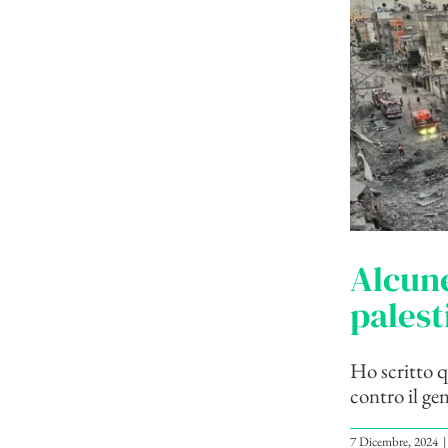
Alcune
palest
Ho scritto q
contro il ge
7 Dicembre, 2024
|