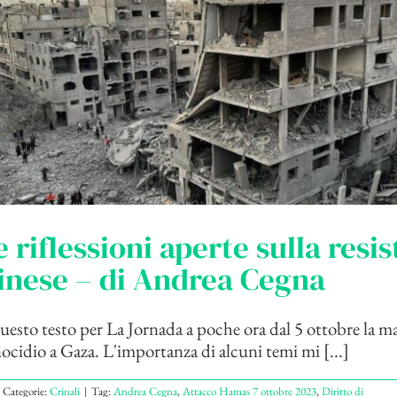
 riflessioni aperte sulla resi
inese – di Andrea Cegna
uesto testo per La Jornada a poche ora dal 5 ottobre la m
nocidio a Gaza. L'importanza di alcuni temi mi [...]
Categorie:
Crinali
|
Tag:
Andrea Cegna
,
Attacco Hamas 7 ottobre 2023
,
Diritto di