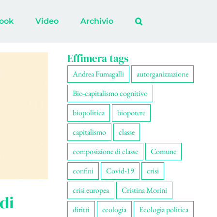
ook
Video
Archivio
Effimera tags
Andrea Fumagalli
autorganizzazione
Bio-capitalismo cognitivo
biopolitica
biopotere
capitalismo
classe
composizione di classe
Comune
confini
Covid-19
crisi
crisi europea
Cristina Morini
di
diritti
ecologia
Ecologia politica