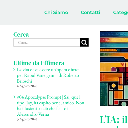
Salta
al
Chi Siamo
Contatti
Categ
contenuto
Cerca
Cerca
per:
Ultime da Effimera
La vita deve essere un’opera d’arte:
per Raoul Vaneigem – di Roberto
Brioschi
4 Agosto 2026
#04 Apocalypse Prompt | Sai, quel
tipo, Jay, ha capito bene, amico. Non
ha illusioni su ciò che fa – di
Alessandro Verna
L’IA: 
3 Agosto 2026