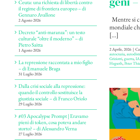
geni –
Ceuta: una richiesta di libertà contro
il regime di frontiera europeo – di
Gennaro Avallone
Mentre si co
2 Agosto 2026
mondiale che
Decreto “anti-maranza”: un testo
[...]
culturale “oltre il moderno” – di
Pietro Saitta
2 Aprile, 2026
|
Ca
1 Agosto 2026
autocrazia
,
autodist
Griziotti
,
guerra
,
IA 
La repressione raccontata a mio figlio
Hegseth
,
Peter Thie
– di Emanuele Braga
31 Luglio 2026
Dalla crisi sociale alla repressione:
quando il controllo sostituisce la
giustizia sociale – di Franco Oriolo
29 Luglio 2026
#03 Apocalypse Prompt | Eravamo
pieni di token, cosa poteva andare
storto? – di Alessandro Verna
27 Luglio 2026