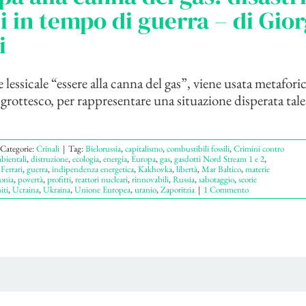
ti in tempo di guerra – di Gio
i
 lessicale “essere alla canna del gas”, viene usata metafori
il grottesco, per rappresentare una situazione disperata tale
Categorie:
Crinali
|
Tag:
Bielorussia
,
capitalismo
,
combustibili fossili
,
Crimini contro
bientali
,
distruzione
,
ecologia
,
energia
,
Europa
,
gas
,
gasdotti Nord Stream 1 e 2
,
Ferrari
,
guerra
,
indipendenza energetica
,
Kakhovka
,
libertà
,
Mar Baltico
,
materie
onia
,
povertà
,
profitti
,
reattori nucleari
,
rinnovabili
,
Russia
,
sabotaggio
,
scorie
iti
,
Ucraina
,
Ukraina
,
Unione Europea
,
uranio
,
Zaporitzia
|
1 Commento