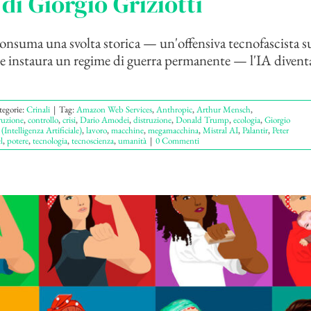
 di Giorgio Griziotti
nsuma una svolta storica — un'offensiva tecnofascista su
 instaura un regime di guerra permanente — l'IA diventa
tegorie:
Crinali
|
Tag:
Amazon Web Services
,
Anthropic
,
Arthur Mensch
,
ruzione
,
controllo
,
crisi
,
Dario Amodei
,
distruzione
,
Donald Trump
,
ecologia
,
Giorgio
(Intelligenza Artificiale)
,
lavoro
,
macchine
,
megamacchina
,
Mistral AI
,
Palantir
,
Peter
l
,
potere
,
tecnologia
,
tecnoscienza
,
umanità
|
0 Commenti