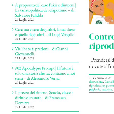
A proposito del caso Fakir e dintorni |
La tanatopolitica del dispotismo – di
Salvatore Palidda
26 Luglio 2026
Casa tua e casa degli altri, la tua classe
Contro
e quella degli altri – di Luigi Vergallo
24 Luglio 2026
riprod
Via libera ai predoni – di Gianni
Giovannelli
22 Luglio 2026
Prendersi de
dovute all'in
#02 Apocalypse Prompt | Il futuro è
solo una storia che raccontiamo a noi
stessi – di Alessandro Verna
16 Gennaio, 2026
|
distruzione
,
Donal
20 Luglio 2026
riproduttivo
,
guerra
prigionia
,
reazione
,
Il prezzo del ritorno. Scuola, classe e
diritto di restare – di Francesco
Demitry
17 Luglio 2026