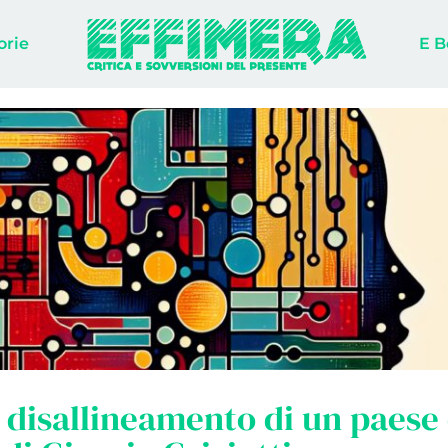
orie
E B
il disallineamento di un paese 