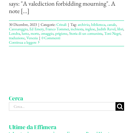
says: "A valediction forbidding mourning". A
note [...]
30 Dicembre, 2023
|
Categorie:
Crinali
|
Tag:
archivio
,
biblioteca
,
canale
,
Cannareggio
,
Ed Emery
,
Franco Tommei
,
inchiesta
,
inglese
,
Judith Revel
,
libri
,
Londra
,
lutto
,
morte
,
omaggio
,
prigione
,
Storia di un comunista
,
Toni Negri
,
traduzione
,
Venezia
|
0 Commenti
Continua a leggere
Cerca
Cerca
per:
Ultime da Effimera