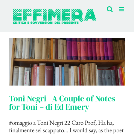
Salta
al
contenuto
Toni Negri | A Couple of Notes
for Toni – di Ed Emery
#omaggio a Toni Negri 22 Caro Prof, Ha ha,
finalmente sei scappato… I would say, as the poet