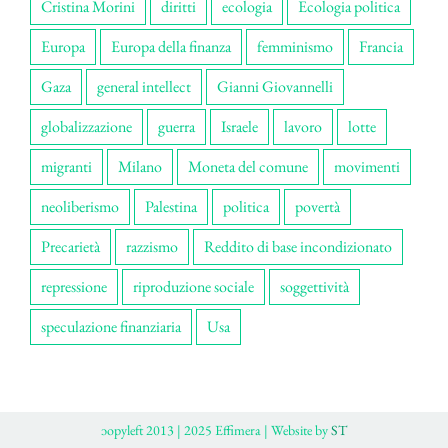
Cristina Morini
diritti
ecologia
Ecologia politica
Europa
Europa della finanza
femminismo
Francia
Gaza
general intellect
Gianni Giovannelli
globalizzazione
guerra
Israele
lavoro
lotte
migranti
Milano
Moneta del comune
movimenti
neoliberismo
Palestina
politica
povertà
Precarietà
razzismo
Reddito di base incondizionato
repressione
riproduzione sociale
soggettività
speculazione finanziaria
Usa
ɔopyleft 2013 | 2025 Effimera | Website by
ST