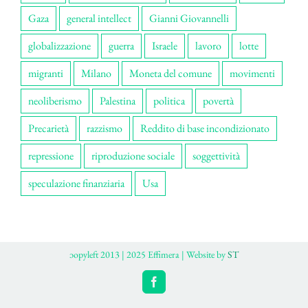
Gaza
general intellect
Gianni Giovannelli
globalizzazione
guerra
Israele
lavoro
lotte
migranti
Milano
Moneta del comune
movimenti
neoliberismo
Palestina
politica
povertà
Precarietà
razzismo
Reddito di base incondizionato
repressione
riproduzione sociale
soggettività
speculazione finanziaria
Usa
ɔopyleft 2013 | 2025 Effimera | Website by
ST
Facebook