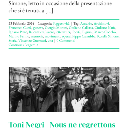
Simone, letto in occasione della presentazione
che si è tenuta a [...]
23 Febbraio, 2024
|
Categorie:
Soggettività
|
Tag:
Ansaldo
,
Archimovi
,
Francesco Currà
,
genova
,
Giorgio Moroni
,
Giuliano Galletta
,
Giuliano Naria
,
Ignazio Pizzo
,
Italcantieri
,
lavoro
,
letteratura
,
libertà
,
Liguria
,
Marco Codebò
,
Marino Fermo
,
memoria
,
movimenti
,
operai
,
Pippo Carrubba
,
Rosella Simone
,
Storia
,
Vincenzo Guerrazzi
,
vita
|
0 Commenti
Continua a leggere
Toni Negri | Nous ne regrettons