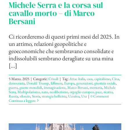
Michele Serra e la corsa sul
cavallo morto – di Marco
Bersani
Ci ricorderemo di questi primi mesi del 2025. In
un attimo, relazioni geopolitiche e
geoeconomiche che sembravano consolidate e
indissolubili sembrano deragliate su una mina
[...]
5 Marzo, 2025
|
Categorie:
Crinali
|
Tag:
Attac Italia
,
caos
,
capitalismo
,
Cina
,
democrazia
,
Donald Trump
,
Effimera
,
Europa
,
generazioni
,
giustizia sociale
,
guerra
,
guerre mondiali
,
immaginazione
,
Marco Bersani
,
memoria
,
Michele
Serra
,
Multipolarismo
,
nato
,
neoliberismo
,
orgoglio europeo
,
pace
,
ricatto
,
Russia
,
silenzio
,
Storia
,
strategia bellicista
,
Ucraina
,
Usa
|
0 Commenti
Continua a leggere