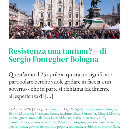
Resistenza una tantum? – di
Sergio Fontegher Bologna
Quest’anno il 25 aprile acquista un significato
particolare perché vuole gridare in faccia a un
governo - che in parte si richiama idealmente
all’esperienza di [...]
28 Aprile, 2024
|
Categorie:
Crinali
|
Tag:
25 Aprile
,
antifascismo
,
Badoglio
,
Benito Mussolini
,
Corazzata Roma
,
fascismo
,
Gaza
,
Germania
,
Giorgia Meloni
,
guerra
,
guerre mondiali
,
Isola La Maddalena
,
Italia
,
liberazione
,
lotte
,
manifestazioni
,
memoria
,
nazione
,
Palestina
,
partigiani
,
passato
,
passato fascista
,
patria
,
piazze
,
politica del ricordo
,
popolo
,
resistenza
,
revisionismo storico
,
Salò
,