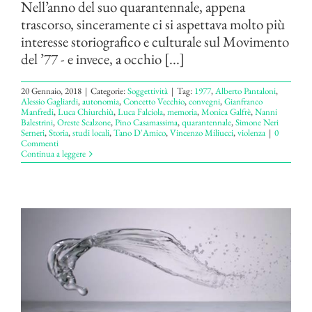
Nell’anno del suo quarantennale, appena
trascorso, sinceramente ci si aspettava molto più
interesse storiografico e culturale sul Movimento
del ’77 - e invece, a occhio [...]
20 Gennaio, 2018
|
Categorie:
Soggettività
|
Tag:
1977
,
Alberto Pantaloni
,
Alessio Gagliardi
,
autonomia
,
Concetto Vecchio
,
convegni
,
Gianfranco
Manfredi
,
Luca Chiurchiù
,
Luca Falciola
,
memoria
,
Monica Galfrè
,
Nanni
Balestrini
,
Oreste Scalzone
,
Pino Casamassima
,
quarantennale
,
Simone Neri
Serneri
,
Storia
,
studi locali
,
Tano D'Amico
,
Vincenzo Miliucci
,
violenza
|
0
Commenti
Continua a leggere