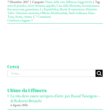
7 Dicembre, 2017
|
Categorie:
Diario della crisi
,
Effimera
,
Soggettività
|
Tag:
anni di piombo
,
Anni Settanta
,
appello
,
Casa della Memoria
,
documentario
,
fine pena mai
,
garantismo
,
La Repubblica
,
libertà di espressione
,
Maurizio
'Gibo' Gibertini
,
memoria
,
Officina Multimediale
,
Paolo Gallerani
,
Piano
Terra
,
Storia
,
vittime
|
7 Commenti
Continua a leggere
Cerca
Cerca
per:
Ultime da Effimera
La vita deve essere un’opera d’arte: per Raoul Vaneigem –
di Roberto Brioschi
4 Agosto 2026