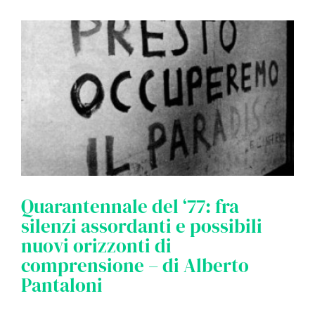
Quarantennale del ‘77: fra
silenzi assordanti e possibili
nuovi orizzonti di
comprensione – di Alberto
Pantaloni