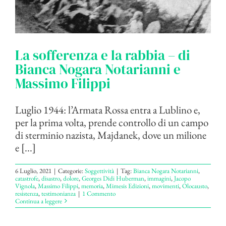
La sofferenza e la rabbia – di
Bianca Nogara Notarianni e
Massimo Filippi
Luglio 1944: l’Armata Rossa entra a Lublino e,
per la prima volta, prende controllo di un campo
di sterminio nazista, Majdanek, dove un milione
e [...]
6 Luglio, 2021
|
Categorie:
Soggettività
|
Tag:
Bianca Nogara Notarianni
,
catastrofe
,
disastro
,
dolore
,
Georges Didi Huberman
,
immagini
,
Jacopo
Vignola
,
Massimo Filippi
,
memoria
,
Mimesis Edizioni
,
movimenti
,
Olocausto
,
resistenza
,
testimonianza
|
1 Commento
Continua a leggere