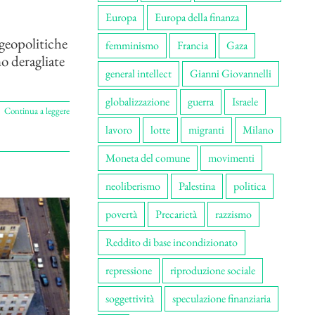
Europa
Europa della finanza
 geopolitiche
femminismo
Francia
Gaza
o deragliate
general intellect
Gianni Giovannelli
globalizzazione
guerra
Israele
Continua a leggere
lavoro
lotte
migranti
Milano
Moneta del comune
movimenti
neoliberismo
Palestina
politica
povertà
Precarietà
razzismo
Reddito di base incondizionato
repressione
riproduzione sociale
soggettività
speculazione finanziaria