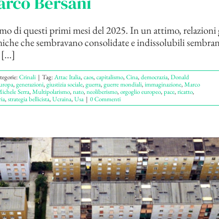
arco Bersani
mo di questi primi mesi del 2025. In un attimo, relazioni
che che sembravano consolidate e indissolubili sembran
[...]
tegorie:
Crinali
|
Tag:
Attac Italia
,
caos
,
capitalismo
,
Cina
,
democrazia
,
Donald
uropa
,
generazioni
,
giustizia sociale
,
guerra
,
guerre mondiali
,
immaginazione
,
Marco
ichele Serra
,
Multipolarismo
,
nato
,
neoliberismo
,
orgoglio europeo
,
pace
,
ricatto
,
ria
,
strategia bellicista
,
Ucraina
,
Usa
|
0 Commenti