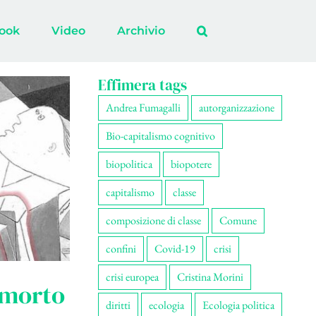
ook
Video
Archivio
Effimera tags
Andrea Fumagalli
autorganizzazione
Bio-capitalismo cognitivo
biopolitica
biopotere
capitalismo
classe
composizione di classe
Comune
confini
Covid-19
crisi
crisi europea
Cristina Morini
o morto
diritti
ecologia
Ecologia politica