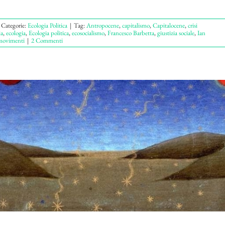
Categorie:
Ecologia Politica
|
Tag:
Antropocene
,
capitalismo
,
Capitalocene
,
crisi
a
,
ecologia
,
Ecologia politica
,
ecosocialismo
,
Francesco Barbetta
,
giustizia sociale
,
Ian
movimenti
|
2 Commenti