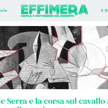
orie
E B
e Serra e la corsa sul cavall