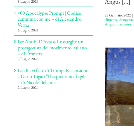
Angus [...]
8 Luglio 2026
#00 Apocalypse Prompt | Codice
25 Gennaio, 2022
|
cammina con me – di Alessandro
climatica
,
democrazi
Angus
,
marxismo
,
Verna
6 Luglio 2026
Per Anubi D’Avossa Lussurgiu: un
protagonista del movimento italiano
– di Effimera
3 Luglio 2026
Le chiavi false di Trump. Recensione
a Dario Togati “Il capitalismo fragile”
– di Nicolò Bellanca
2 Luglio 2026