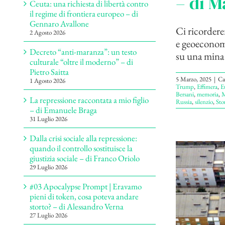
– di M
Ceuta: una richiesta di libertà contro
il regime di frontiera europeo – di
Gennaro Avallone
Ci ricordere
2 Agosto 2026
e geoeconomi
Decreto “anti-maranza”: un testo
su una mina 
culturale “oltre il moderno” – di
Pietro Saitta
5 Marzo, 2025
|
Ca
1 Agosto 2026
Trump
,
Effimera
,
E
Bersani
,
memoria
,
M
La repressione raccontata a mio figlio
Russia
,
silenzio
,
Sto
– di Emanuele Braga
31 Luglio 2026
Dalla crisi sociale alla repressione:
quando il controllo sostituisce la
giustizia sociale – di Franco Oriolo
29 Luglio 2026
#03 Apocalypse Prompt | Eravamo
pieni di token, cosa poteva andare
storto? – di Alessandro Verna
27 Luglio 2026