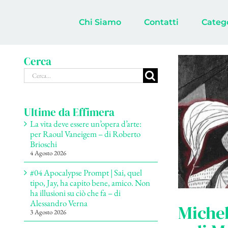
Salta
al
Chi Siamo
Contatti
Categ
contenuto
Cerca
Cerca
per:
Ultime da Effimera
La vita deve essere un’opera d’arte:
per Raoul Vaneigem – di Roberto
Brioschi
4 Agosto 2026
#04 Apocalypse Prompt | Sai, quel
tipo, Jay, ha capito bene, amico. Non
ha illusioni su ciò che fa – di
Alessandro Verna
Michel
3 Agosto 2026