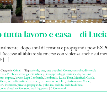
 tutta lavoro e casa – di Luci
 finalmente, dopo anni di censura e propaganda post EXPO
l’accesso all’abitare sia emerso con violenza anche sui me
 [...]
Categorie:
Crinali
|
Tag:
aziende
,
case
,
case popolari
,
Coima
,
controllo
,
diritto alla
nziale Pubblica
,
expo
,
gabbie salariali
,
Giuseppe Sala
,
giustizia sociale
,
housing
nto
,
imprese
,
lavoro
,
Lega Lombarda
,
Lombardia
,
Lucia Tozzi
,
Manfredi Catella
,
ilano
,
mutualismo finanziarizzato
,
patrimonio pubblico
,
Pierfrancesco Maran
,
eri
,
Precarietà
,
privato
,
propaganda
,
pubblico
,
reddito
,
reddito di base
,
ione
,
sfratti
,
welfare state
,
working poors
|
0 Commenti