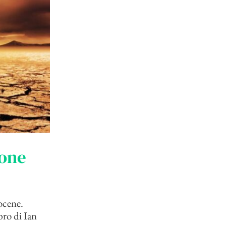
ione
ocene.
bro di Ian