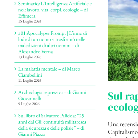
Seminario/L’Intelligenza Artificiale e
noi: lavoro, vita, corpi, ecologie – di
Effimera
15 Luglio 2026
#01 Apocalypse Prompt | L’inno di
lode di un uomo si trasformò nelle
maledizioni di altri uomini – di
Alessandro Verna
13 Luglio 2026
La malattia mentale – di Marco
Ciambellini
11 Luglio 2026
Sul ra
Archeologia repressiva – di Gianni
Giovannelli
ecolog
9 Luglio 2026
Sul libro di Salvatore Palidda: “25
anni dal G8: continuità militaresca
Una recensi
della sicurezza e delle polizie” – di
Capitalismo f
Gianni Piazza