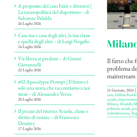
A proposito del caso Fakir e dintorni |
La tanatopolitica del dispotismo – di
Salvatore Palidda
26 Luglio 2026
Casa tua e casa degli altri, la tua classe
Milano
e quella degli altri – di Luigi Vergallo
24 Luglio 2026
Via libera ai predoni – di Gianni
Il fatto che
Giovannelli
problema del
22 Luglio 2026
mainstream è
#02 Apocalypse Prompt | Il futuro è
solo una storia che raccontiamo a noi
11 Gennaio, 2024
|
stessi – di Alessandro Verna
casa
,
Edilizia Reside
20 Luglio 2026
sociale
,
impoverime
Milano
,
Modello M
politiche sociali
,
pov
Il prezzo del ritorno. Scuola, classe e
redistribuzione
,
Reg
diritto di restare – di Francesco
Demitry
17 Luglio 2026