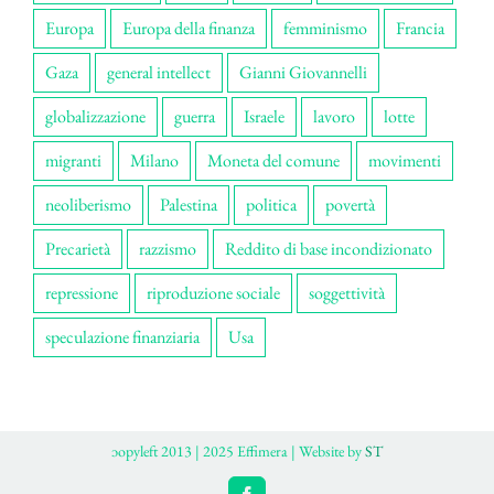
Europa
Europa della finanza
femminismo
Francia
Gaza
general intellect
Gianni Giovannelli
globalizzazione
guerra
Israele
lavoro
lotte
migranti
Milano
Moneta del comune
movimenti
neoliberismo
Palestina
politica
povertà
Precarietà
razzismo
Reddito di base incondizionato
repressione
riproduzione sociale
soggettività
speculazione finanziaria
Usa
ɔopyleft 2013 | 2025 Effimera | Website by
ST