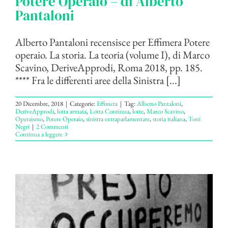
Potere Operaio – di Alberto
Pantaloni
Alberto Pantaloni recensisce per Effimera Potere
operaio. La storia. La teoria (volume I), di Marco
Scavino, DeriveApprodi, Roma 2018, pp. 185.
**** Fra le differenti aree della Sinistra [...]
20 Dicembre, 2018
|
Categorie:
Effimera
|
Tag:
Alberto Pantaloni
,
DeriveApprodi
,
lotta armata
,
Lotta Continua
,
lotte
,
Marco Scavino
,
Operaismo
,
Potere Operaio
,
sinistra extraparlamentare
,
storia italiana
,
Toni
Negri
|
2 Commenti
Continua a leggere