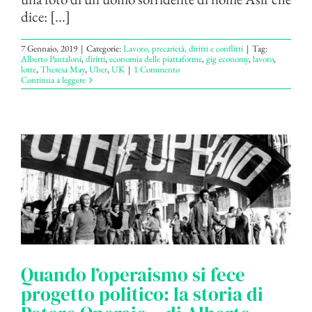
dice: [...]
7 Gennaio, 2019
|
Categorie:
Lavoro, precarietà, diritti e conflitti
|
Tag:
Alberto Pantaloni
,
diritti
,
economia delle piattaforme
,
gig economy
,
lavoro
,
lotte
,
Theresa May
,
Uber
,
UK
|
1 Commento
Continua a leggere
Quando l’operaismo si fece
progetto politico: la storia di