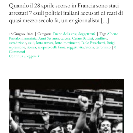
Quando il 28 aprile scorso in Francia sono stati
arrestati 7 esuli politici italiani accusati di reati di
quasi mezzo secolo fa, un ex giornalista [...]
18 Giugno, 2021
|
Categorie:
Diario della crisi
,
Soggettività
|
Tag:
Alberto
Pantaloni
,
amnistia
,
Anni Settanta
,
carcere
,
Cesare Battisti
,
conflitto
,
estradizione
,
esuli
,
lotta armata
,
lotte
,
movimenti
,
Paolo Persichetti
,
Parigi
,
repressione
,
ricerca
,
sciopero della fame
,
soggettività
,
Storia
,
terrorismo
|
0
Commenti
Continua a leggere