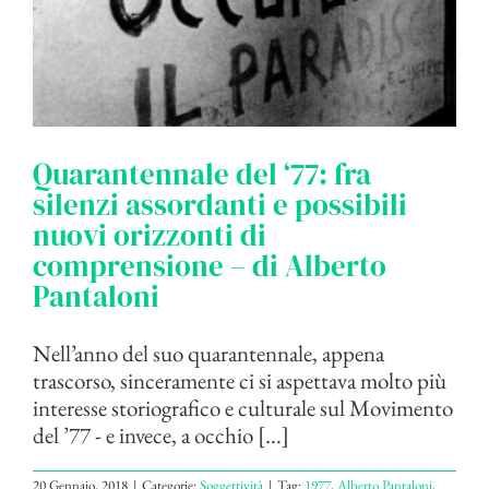
Quarantennale del ‘77: fra
silenzi assordanti e possibili
nuovi orizzonti di
comprensione – di Alberto
Pantaloni
Nell’anno del suo quarantennale, appena
trascorso, sinceramente ci si aspettava molto più
interesse storiografico e culturale sul Movimento
del ’77 - e invece, a occhio [...]
20 Gennaio, 2018
|
Categorie:
Soggettività
|
Tag:
1977
,
Alberto Pantaloni
,