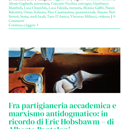
Alessio Gagliardi
,
autonomia
,
Concetto Vecchio
,
convegni
,
Gianfranco
Manfredi
,
Luca Chiurchiù
,
Luca Falciola
,
memoria
,
Monica Galfrè
,
Nanni
Balestrini
,
Oreste Scalzone
,
Pino Casamassima
,
quarantennale
,
Simone Neri
Serneri
,
Storia
,
studi locali
,
Tano D'Amico
,
Vincenzo Miliucci
,
violenza
|
0
Commenti
Continua a leggere
Fra partigianeria accademica e
marxismo antidogmatico: in
ricordo di Eric Hobsbawm – di