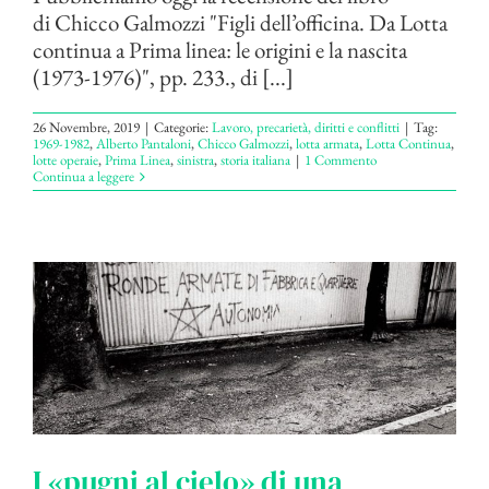
di Chicco Galmozzi "Figli dell’officina. Da Lotta
continua a Prima linea: le origini e la nascita
(1973-1976)", pp. 233., di [...]
26 Novembre, 2019
|
Categorie:
Lavoro, precarietà, diritti e conflitti
|
Tag:
1969-1982
,
Alberto Pantaloni
,
Chicco Galmozzi
,
lotta armata
,
Lotta Continua
,
lotte operaie
,
Prima Linea
,
sinistra
,
storia italiana
|
1 Commento
Continua a leggere
I «pugni al cielo» di una