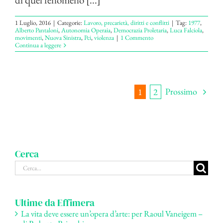
1 Luglio, 2016
|
Categorie:
Lavoro, precarietà, diritti e conflitti
|
Tag:
1977
,
Alberto Pantaloni
,
Autonomia Operaia
,
Democrazia Proletaria
,
Luca Falciola
,
movimenti
,
Nuova Sinistra
,
Pci
,
violenza
|
1 Commento
Continua a leggere
Prossimo
1
2
Cerca
Cerca
per:
Ultime da Effimera
La vita deve essere un’opera d’arte: per Raoul Vaneigem –