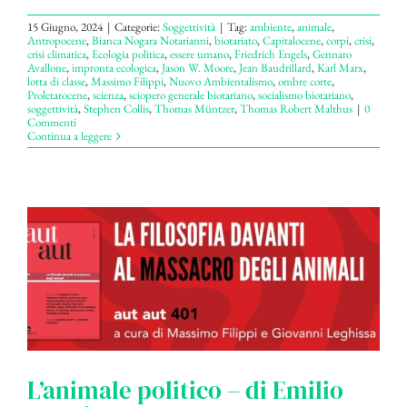
15 Giugno, 2024
|
Categorie:
Soggettività
|
Tag:
ambiente
,
animale
,
Antropocene
,
Bianca Nogara Notarianni
,
biotariato
,
Capitalocene
,
corpi
,
crisi
,
crisi climatica
,
Ecologia politica
,
essere umano
,
Friedrich Engels
,
Gennaro
Avallone
,
impronta ecologica
,
Jason W. Moore
,
Jean Baudrillard
,
Karl Marx
,
lotta di classe
,
Massimo Filippi
,
Nuovo Ambientalismo
,
ombre corte
,
Proletarocene
,
scienza
,
sciopero generale biotariano
,
socialismo biotariano
,
soggettività
,
Stephen Collis
,
Thomas Müntzer
,
Thomas Robert Malthus
|
0
Commenti
Continua a leggere
L’animale politico – di Emilio