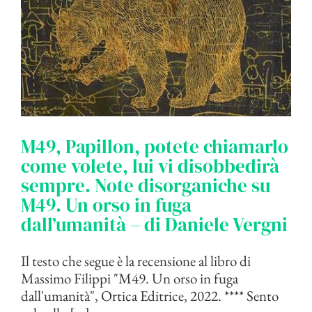
M49, Papillon, potete chiamarlo
come volete, lui vi disobbedirà
sempre. Note disorganiche su
M49. Un orso in fuga
dall’umanità – di Daniele Vergni
Il testo che segue è la recensione al libro di
Massimo Filippi "M49. Un orso in fuga
dall'umanità", Ortica Editrice, 2022. **** Sento