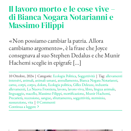
Il lavoro morto e le cose vive –
di Bianca Nogara Notarianni e
Massimo Filippi
«Non possiamo cambiar la patria. Allora
cambiamo argomento», è la frase che Joyce
consegnava al suo Stephen Dedalus e che Munir
Hachemi sceglie in epigrafe [...]
10 Ottobre, 2024
|
Categorie:
Ecologia Politica
,
Soggettività
|
Tag:
allevamenti
intensivi
,
animali
,
animali umani
,
annullamento
,
Bianca Nogara Notarianni
,
carne
,
corpi
,
corpo
,
dolore
,
Ecologia politica
,
Gilles Deleuze
,
industria
allevamenti
,
La Nuova Frontiera
,
lavoro
,
lavoro vivo
,
libro
,
lingua animale
,
linguaggio
,
macello
,
Massimo Filippi
,
mortificazione
,
Munir Hachemi
,
Precarietà
,
recensione
,
sangue
,
sfruttamento
,
soggettività
,
sterminio
,
sussunzione
,
vita
|
0 Commenti
Continua a leggere