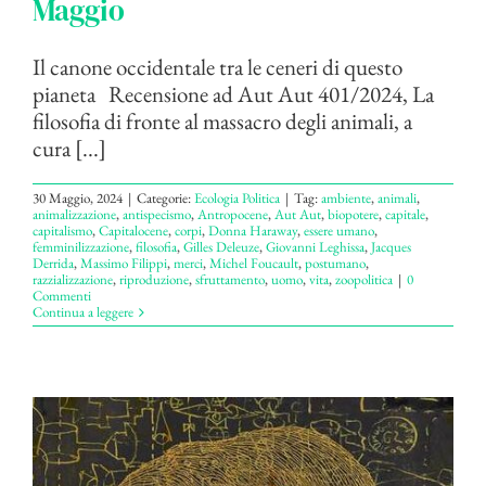
Maggio
Il canone occidentale tra le ceneri di questo
pianeta Recensione ad Aut Aut 401/2024, La
filosofia di fronte al massacro degli animali, a
cura [...]
30 Maggio, 2024
|
Categorie:
Ecologia Politica
|
Tag:
ambiente
,
animali
,
animalizzazione
,
antispecismo
,
Antropocene
,
Aut Aut
,
biopotere
,
capitale
,
capitalismo
,
Capitalocene
,
corpi
,
Donna Haraway
,
essere umano
,
femminilizzazione
,
filosofia
,
Gilles Deleuze
,
Giovanni Leghissa
,
Jacques
Derrida
,
Massimo Filippi
,
merci
,
Michel Foucault
,
postumano
,
razzializzazione
,
riproduzione
,
sfruttamento
,
uomo
,
vita
,
zoopolitica
|
0
Commenti
Continua a leggere