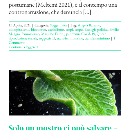
postumane (Meltemi 2021), è al contempo una
contronarrazione, che denuncia [...]
19 Aprile, 2021
|
Categorie:
Soggettività
|
Tag:
Angela Balzano
,
biocapitalismo
,
biopolitica
,
capitalismo
,
corpi
,
corpo
,
Ecologia politica
,
Emilio
Maggio
,
femminismo
,
Massimo Filippi
,
pandemia Covid-19
,
Queer
,
riproduzione sociale
,
soggettività
,
trans-femminismo
,
transfemminismo
|
1
Commento
Continua a leggere
Solo un mostro ci può salvare –