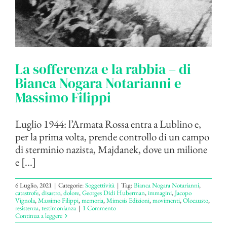
La sofferenza e la rabbia – di
Bianca Nogara Notarianni e
Massimo Filippi
Luglio 1944: l’Armata Rossa entra a Lublino e,
per la prima volta, prende controllo di un campo
di sterminio nazista, Majdanek, dove un milione
e [...]
6 Luglio, 2021
|
Categorie:
Soggettività
|
Tag:
Bianca Nogara Notarianni
,
catastrofe
,
disastro
,
dolore
,
Georges Didi Huberman
,
immagini
,
Jacopo
Vignola
,
Massimo Filippi
,
memoria
,
Mimesis Edizioni
,
movimenti
,
Olocausto
,
resistenza
,
testimonianza
|
1 Commento
Continua a leggere