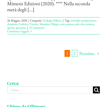
Mimesis Edizioni (2020). **** Nella seconda
metà degli [...]
26 Maggio, 2020
|
Categorie:
Ecologia Politica
|
Tag:
animali
,
antispecismo
,
dominio
,
Federica Timeto
,
Massimo Filippi
,
non-umano
,
più-che-umano
,
specie
,
specismo
|
2 Commenti
Continua a leggere
Prossimo
1
2
Cerca
Cerca
per:
Ultime da Effimera