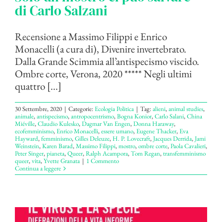
di Carlo Salzani
Recensione a Massimo Filippi e Enrico
Monacelli (a cura di), Divenire invertebrato.
Dalla Grande Scimmia all’antispecismo viscido.
Ombre corte, Verona, 2020 ***** Negli ultimi
quattro [...]
30 Settembre, 2020
|
Categorie:
Ecologia Politica
|
Tag:
alieni
,
animal studies
,
animale
,
antispecismo
,
antropocentrismo
,
Bogna Konior
,
Carlo Salani
,
China
Miéville
,
Claudio Kulesko
,
Dagmar Van Engen
,
Donna Haraway
,
ecofemminismo
,
Enrico Monacelli
,
essere umano
,
Eugene Thacker
,
Eva
Hayward
,
femminismo
,
Gilles Deleuze
,
H. P. Lovecraft
,
Jacques Derrida
,
Jami
Weinstein
,
Karen Barad
,
Massimo Filippi
,
mostro
,
ombre corte
,
Paola Cavalieri
,
Peter Singer
,
pianeta
,
Queer
,
Ralph Acampora
,
Tom Regan
,
transfemminismo
queer
,
vita
,
Yvette Granata
|
1 Commento
Continua a leggere