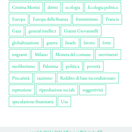
Cristina Morini
diritti
ecologia
Ecologia politica
Europa
Europa della finanza
femminismo
Francia
Gaza
general intellect
Gianni Giovannelli
globalizzazione
guerra
Israele
lavoro
lotte
migranti
Milano
Moneta del comune
movimenti
neoliberismo
Palestina
politica
povertà
Precarietà
razzismo
Reddito di base incondizionato
repressione
riproduzione sociale
soggettività
speculazione finanziaria
Usa