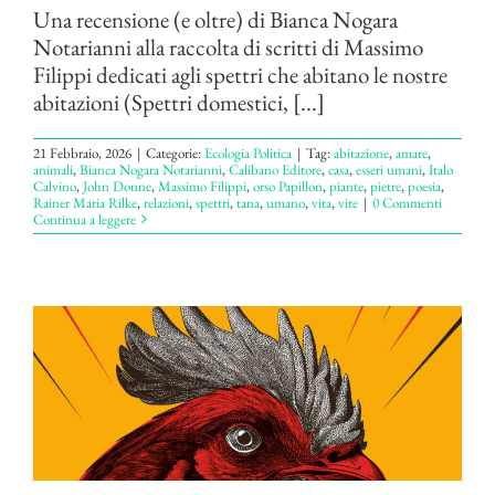
Una recensione (e oltre) di Bianca Nogara
Notarianni alla raccolta di scritti di Massimo
Filippi dedicati agli spettri che abitano le nostre
abitazioni (Spettri domestici, [...]
21 Febbraio, 2026
|
Categorie:
Ecologia Politica
|
Tag:
abitazione
,
amare
,
animali
,
Bianca Nogara Notarianni
,
Calibano Editore
,
casa
,
esseri umani
,
Italo
Calvino
,
John Donne
,
Massimo Filippi
,
orso Papillon
,
piante
,
pietre
,
poesia
,
Rainer Maria Rilke
,
relazioni
,
spettri
,
tana
,
umano
,
vita
,
vite
|
0 Commenti
Continua a leggere