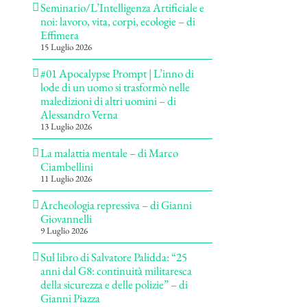
Seminario/L’Intelligenza Artificiale e
noi: lavoro, vita, corpi, ecologie – di
Effimera
15 Luglio 2026
#01 Apocalypse Prompt | L’inno di
lode di un uomo si trasformò nelle
maledizioni di altri uomini – di
Alessandro Verna
13 Luglio 2026
La malattia mentale – di Marco
Ciambellini
11 Luglio 2026
Archeologia repressiva – di Gianni
Giovannelli
9 Luglio 2026
Sul libro di Salvatore Palidda: “25
anni dal G8: continuità militaresca
della sicurezza e delle polizie” – di
Gianni Piazza