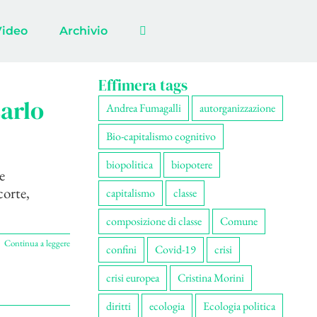
Video
Archivio
Effimera tags
Carlo
Andrea Fumagalli
autorganizzazione
Bio-capitalismo cognitivo
biopolitica
biopotere
e
corte,
capitalismo
classe
composizione di classe
Comune
Continua a leggere
confini
Covid-19
crisi
crisi europea
Cristina Morini
diritti
ecologia
Ecologia politica