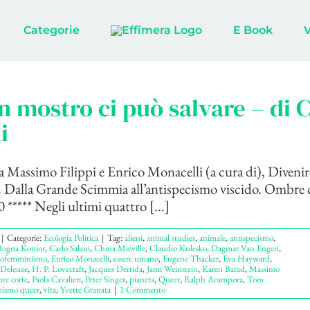
Categorie
E Book
n mostro ci può salvare – di 
i
 Massimo Filippi e Enrico Monacelli (a cura di), Divenir
. Dalla Grande Scimmia all’antispecismo viscido. Ombre 
 ***** Negli ultimi quattro [...]
|
Categorie:
Ecologia Politica
|
Tag:
alieni
,
animal studies
,
animale
,
antispecismo
,
Bogna Konior
,
Carlo Salani
,
China Miéville
,
Claudio Kulesko
,
Dagmar Van Engen
,
cofemminismo
,
Enrico Monacelli
,
essere umano
,
Eugene Thacker
,
Eva Hayward
,
 Deleuze
,
H. P. Lovecraft
,
Jacques Derrida
,
Jami Weinstein
,
Karen Barad
,
Massimo
re corte
,
Paola Cavalieri
,
Peter Singer
,
pianeta
,
Queer
,
Ralph Acampora
,
Tom
nismo queer
,
vita
,
Yvette Granata
|
1 Commento