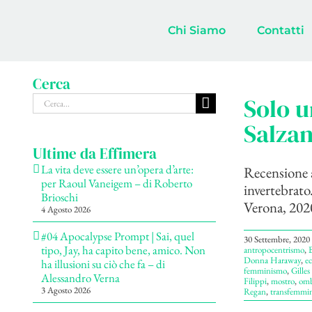
Salta
al
Chi Siamo
Contatti
contenuto
Cerca
Cerca
Solo u
per:
Salzan
Ultime da Effimera
La vita deve essere un’opera d’arte:
Recensione a
per Raoul Vaneigem – di Roberto
invertebrato
Brioschi
Verona, 2020
4 Agosto 2026
#04 Apocalypse Prompt | Sai, quel
30 Settembre, 2020
tipo, Jay, ha capito bene, amico. Non
antropocentrismo
,
Donna Haraway
,
e
ha illusioni su ciò che fa – di
femminismo
,
Gilles
Alessandro Verna
Filippi
,
mostro
,
omb
3 Agosto 2026
Regan
,
transfemmi