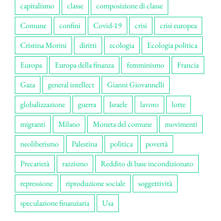
capitalismo
classe
composizione di classe
Comune
confini
Covid-19
crisi
crisi europea
Cristina Morini
diritti
ecologia
Ecologia politica
Europa
Europa della finanza
femminismo
Francia
Gaza
general intellect
Gianni Giovannelli
globalizzazione
guerra
Israele
lavoro
lotte
migranti
Milano
Moneta del comune
movimenti
neoliberismo
Palestina
politica
povertà
Precarietà
razzismo
Reddito di base incondizionato
repressione
riproduzione sociale
soggettività
speculazione finanziaria
Usa