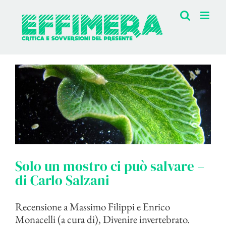
Salta
al
contenuto
Solo un mostro ci può salvare –
di Carlo Salzani
Recensione a Massimo Filippi e Enrico
Monacelli (a cura di), Divenire invertebrato.