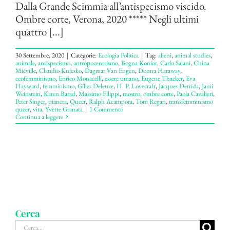
Dalla Grande Scimmia all’antispecismo viscido.
Ombre corte, Verona, 2020 ***** Negli ultimi
quattro [...]
30 Settembre, 2020
|
Categorie:
Ecologia Politica
|
Tag:
alieni
,
animal studies
,
animale
,
antispecismo
,
antropocentrismo
,
Bogna Konior
,
Carlo Salani
,
China
Miéville
,
Claudio Kulesko
,
Dagmar Van Engen
,
Donna Haraway
,
ecofemminismo
,
Enrico Monacelli
,
essere umano
,
Eugene Thacker
,
Eva
Hayward
,
femminismo
,
Gilles Deleuze
,
H. P. Lovecraft
,
Jacques Derrida
,
Jami
Weinstein
,
Karen Barad
,
Massimo Filippi
,
mostro
,
ombre corte
,
Paola Cavalieri
,
Peter Singer
,
pianeta
,
Queer
,
Ralph Acampora
,
Tom Regan
,
transfemminismo
queer
,
vita
,
Yvette Granata
|
1 Commento
Continua a leggere
Cerca
Cerca