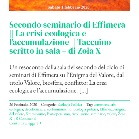
Secondo seminario di Effimera
|| La crisi ecologica e
l’accumulazione || Taccuino
scritto in sala – di Zoia X
Un resoconto dalla sala del secondo del ciclo di
seminari di Effimera su l'Enigma del Valore, dal
titolo Valore, biosfera, conflitto: La crisi
ecologica e l’accumulazione. [...]
26 Febbraio, 2020
|
Categorie:
Ecologia Politica
|
Tag:
commons
,
crisi
ecologica
,
decolonizzare
,
ecofemminismo
,
Ecologia politica
,
Effimera
,
enigma
del valore
,
femminismo
,
Post-operaismo
,
rivoluzione
,
seminario
,
valore
,
Zoia
X
|
0 Commenti
Continua a leggere