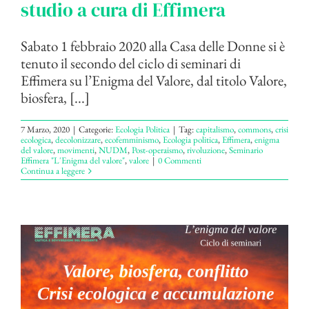
studio a cura di Effimera
Sabato 1 febbraio 2020 alla Casa delle Donne si è
tenuto il secondo del ciclo di seminari di
Effimera su l’Enigma del Valore, dal titolo Valore,
biosfera, [...]
7 Marzo, 2020
|
Categorie:
Ecologia Politica
|
Tag:
capitalismo
,
commons
,
crisi
ecologica
,
decolonizzare
,
ecofemminismo
,
Ecologia politica
,
Effimera
,
enigma
del valore
,
movimenti
,
NUDM
,
Post-operaismo
,
rivoluzione
,
Seminario
Effimera "L'Enigma del valore"
,
valore
|
0 Commenti
Continua a leggere