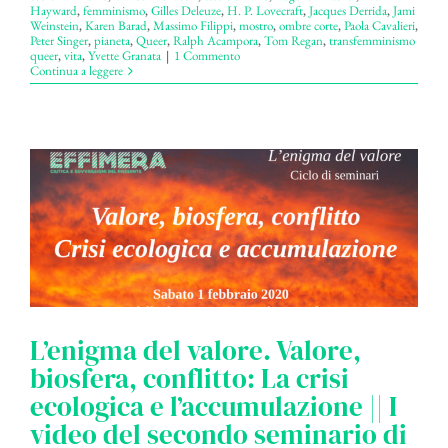
Hayward
,
femminismo
,
Gilles Deleuze
,
H. P. Lovecraft
,
Jacques Derrida
,
Jami
Weinstein
,
Karen Barad
,
Massimo Filippi
,
mostro
,
ombre corte
,
Paola Cavalieri
,
Peter Singer
,
pianeta
,
Queer
,
Ralph Acampora
,
Tom Regan
,
transfemminismo
queer
,
vita
,
Yvette Granata
|
1 Commento
Continua a leggere
L’enigma del valore. Valore,
biosfera, conflitto: La crisi
ecologica e l’accumulazione || I
video del secondo seminario di