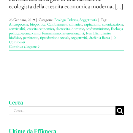
ecologista della crescita economica moderna, [...]
23 Gennaio, 2019
|
Categorie:
Ecologia Politica
,
Soggettività
|
Tag:
Antropocene
,
biopolitica
,
Cambiamento climatico
,
capitalismo
,
colonizzazione
,
convivialità
,
crescita economica
,
decrescita
,
dominio
,
ecofemminismo
,
Ecologia
politica
,
ecomarxismo
,
femminismo
,
intersezionalità
,
Ivan Illich
,
limite
biofisico
,
patriarcato
,
riproduzione sociale
,
soggettività
,
Stefania Barca
|
0
Commenti
Continua a leggere
Cerca
Cerca
per:
Ultime da Effimera