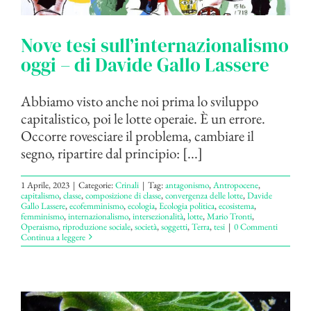
Nove tesi sull’internazionalismo
oggi – di Davide Gallo Lassere
Abbiamo visto anche noi prima lo sviluppo
capitalistico, poi le lotte operaie. È un errore.
Occorre rovesciare il problema, cambiare il
segno, ripartire dal principio: [...]
1 Aprile, 2023
|
Categorie:
Crinali
|
Tag:
antagonismo
,
Antropocene
,
capitalismo
,
classe
,
composizione di classe
,
convergenza delle lotte
,
Davide
Gallo Lassere
,
ecofemminismo
,
ecologia
,
Ecologia politica
,
ecosistema
,
femminismo
,
internazionalismo
,
intersezionalità
,
lotte
,
Mario Tronti
,
Operaismo
,
riproduzione sociale
,
società
,
soggetti
,
Terra
,
tesi
|
0 Commenti
Continua a leggere