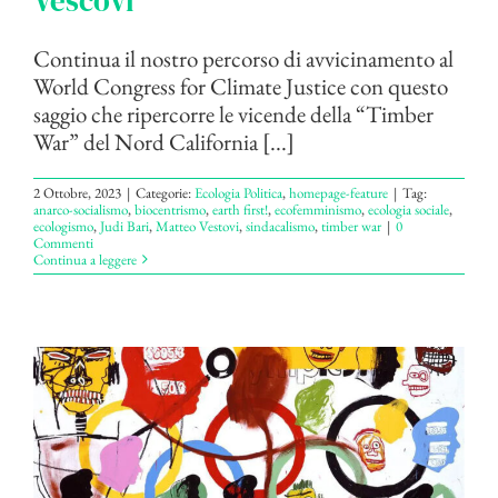
Vescovi
Continua il nostro percorso di avvicinamento al
World Congress for Climate Justice con questo
saggio che ripercorre le vicende della “Timber
War” del Nord California [...]
2 Ottobre, 2023
|
Categorie:
Ecologia Politica
,
homepage-feature
|
Tag:
anarco-socialismo
,
biocentrismo
,
earth first!
,
ecofemminismo
,
ecologia sociale
,
ecologismo
,
Judi Bari
,
Matteo Vestovi
,
sindacalismo
,
timber war
|
0
Commenti
Continua a leggere