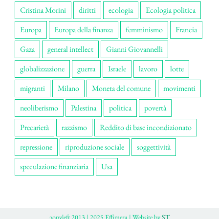
Cristina Morini
diritti
ecologia
Ecologia politica
Europa
Europa della finanza
femminismo
Francia
Gaza
general intellect
Gianni Giovannelli
globalizzazione
guerra
Israele
lavoro
lotte
migranti
Milano
Moneta del comune
movimenti
neoliberismo
Palestina
politica
povertà
Precarietà
razzismo
Reddito di base incondizionato
repressione
riproduzione sociale
soggettività
speculazione finanziaria
Usa
ɔopyleft 2013 | 2025 Effimera | Website by
ST