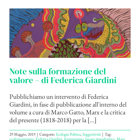
Note sulla formazione del
valore – di Federica Giardini
Pubblichiamo un intervento di Federica
Giardini, in fase di pubblicazione all'interno del
volume a cura di Marco Gatto, Marx e la critica
del presente (1818-2018) per la [...]
29 Maggio, 2019
|
Categorie:
Ecologia Politica
,
Soggettività
|
Tag:
ecofemminismo
,
Federica Giardini
,
femminismo
,
lavoro riproduttivo
,
Marx
,