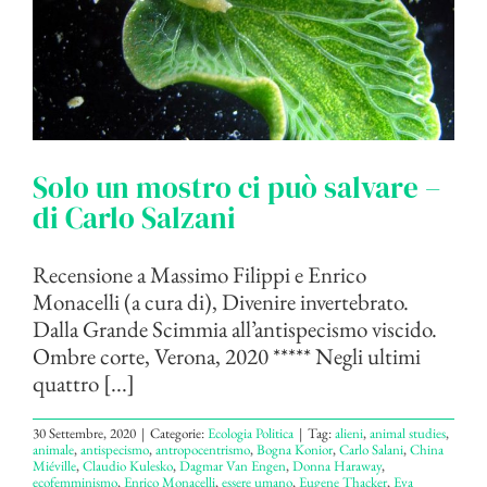
Solo un mostro ci può salvare –
di Carlo Salzani
Recensione a Massimo Filippi e Enrico
Monacelli (a cura di), Divenire invertebrato.
Dalla Grande Scimmia all’antispecismo viscido.
Ombre corte, Verona, 2020 ***** Negli ultimi
quattro [...]
30 Settembre, 2020
|
Categorie:
Ecologia Politica
|
Tag:
alieni
,
animal studies
,
animale
,
antispecismo
,
antropocentrismo
,
Bogna Konior
,
Carlo Salani
,
China
Miéville
,
Claudio Kulesko
,
Dagmar Van Engen
,
Donna Haraway
,
ecofemminismo
,
Enrico Monacelli
,
essere umano
,
Eugene Thacker
,
Eva