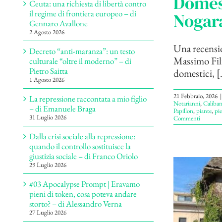
Domest
Ceuta: una richiesta di libertà contro
il regime di frontiera europeo – di
Nogar
Gennaro Avallone
2 Agosto 2026
Una recensio
Decreto “anti-maranza”: un testo
Massimo Fili
culturale “oltre il moderno” – di
Pietro Saitta
domestici, [.
1 Agosto 2026
21 Febbraio, 2026
|
La repressione raccontata a mio figlio
Notarianni
,
Caliban
– di Emanuele Braga
Papillon
,
piante
,
pie
31 Luglio 2026
Commenti
Dalla crisi sociale alla repressione:
quando il controllo sostituisce la
giustizia sociale – di Franco Oriolo
29 Luglio 2026
#03 Apocalypse Prompt | Eravamo
pieni di token, cosa poteva andare
storto? – di Alessandro Verna
27 Luglio 2026