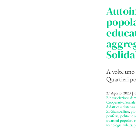
Autoin
popola
educat
aggreg
Solida
A volte uno 
Quartieri po
27 Agosto, 2020
|
C
Bir associazione di 
Cooperativa Sociale
didattica a distanza.
Z
,
Giambellino
,
gio
periferie
,
politiche s
quartieri popolari
,
r
tecnologie
,
whatsap