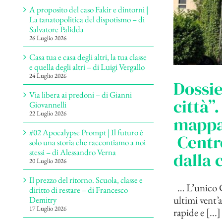
A proposito del caso Fakir e dintorni |
La tanatopolitica del dispotismo – di
Salvatore Palidda
26 Luglio 2026
Casa tua e casa degli altri, la tua classe
e quella degli altri – di Luigi Vergallo
24 Luglio 2026
Dossie
Via libera ai predoni – di Gianni
città”
Giovannelli
22 Luglio 2026
mappat
#02 Apocalypse Prompt | Il futuro è
Centro
solo una storia che raccontiamo a noi
stessi – di Alessandro Verna
dalla 
20 Luglio 2026
Il prezzo del ritorno. Scuola, classe e
… L’unico C
diritto di restare – di Francesco
ultimi vent’
Demitry
17 Luglio 2026
rapide e [...]