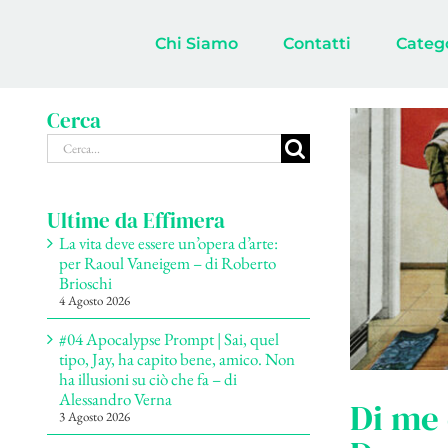
Salta
al
Chi Siamo
Contatti
Categ
contenuto
Cerca
Cerca
per:
Ultime da Effimera
La vita deve essere un’opera d’arte:
per Raoul Vaneigem – di Roberto
Brioschi
4 Agosto 2026
#04 Apocalypse Prompt | Sai, quel
tipo, Jay, ha capito bene, amico. Non
ha illusioni su ciò che fa – di
Alessandro Verna
Di me 
3 Agosto 2026