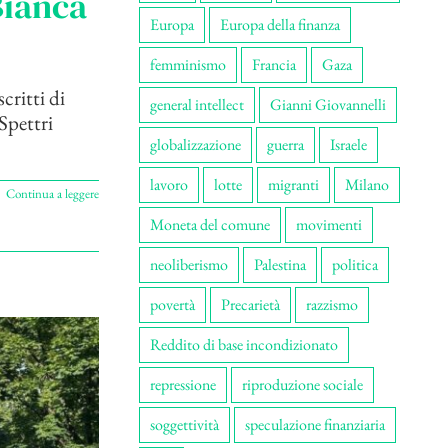
Bianca
Europa
Europa della finanza
femminismo
Francia
Gaza
critti di
general intellect
Gianni Giovannelli
Spettri
globalizzazione
guerra
Israele
lavoro
lotte
migranti
Milano
Continua a leggere
Moneta del comune
movimenti
neoliberismo
Palestina
politica
povertà
Precarietà
razzismo
Reddito di base incondizionato
repressione
riproduzione sociale
soggettività
speculazione finanziaria