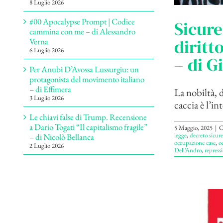
8 Luglio 2026
#00 Apocalypse Prompt | Codice
Sicure
cammina con me – di Alessandro
diritt
Verna
6 Luglio 2026
– di G
Per Anubi D’Avossa Lussurgiu: un
protagonista del movimento italiano
– di Effimera
La nobiltà, d
3 Luglio 2026
caccia è l’in
Le chiavi false di Trump. Recensione
a Dario Togati “Il capitalismo fragile”
5 Maggio, 2025
|
C
legge
,
decreto sicur
– di Nicolò Bellanca
occupazione case
,
o
2 Luglio 2026
Dell’Andro
,
repress