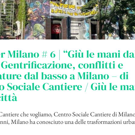
r Milano # 6 | “Giù le mani da
. Gentrificazione, conflitti e
ure dal basso a Milano – di
 Sociale Cantiere / Giù le ma
città
antiere che vogliamo, Centro Sociale Cantiere di Milan
anni, Milano ha conosciuto una delle trasformazioni urba