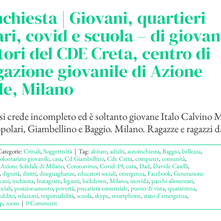
chiesta | Giovani, quartieri
ri, covid e scuola – di giovan
ori del CDE Creta, centro di
azione giovanile di Azione
le, Milano
si crede incompleto ed è soltanto giovane Italo Calvino 
polari, Giambellino e Baggio. Milano. Ragazze e ragazzi dai
ategorie:
Crinali
,
Soggettività
|
Tag:
abitare
,
adulti
,
autoinchiesta
,
Baggio
,
bellezza
,
volontariato giovanile
,
casa
,
Cd Giambellino
,
Cde Creta
,
computer
,
comunità
,
 Azione Solidale di Milano
,
Coronavirus
,
Covid-19
,
cura
,
Dad
,
Davide Caselli
,
,
dignità
,
diritti
,
diseguaglianze
,
educatori sociali
,
emergenza
,
Facebook
,
Generazione
vani
,
inchiesta
,
Instagram
,
legami
,
lockdown
,
Milano
,
movida
,
pacchi alimentari
,
ociali
,
posizionamento
,
povertà
,
precarietà esistenziale
,
punto di vista
,
quarantena
,
eddito
,
relazioni
,
responsabilità
,
scuola
,
skype
,
smartphone
,
stato d'emergenza
,
p
,
zoom
|
0 Commenti