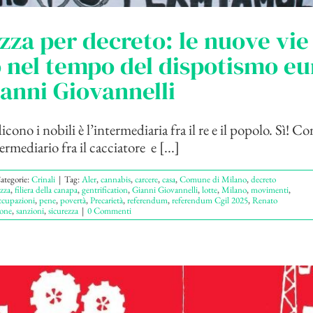
zza per decreto: le nuove vie
o nel tempo del dispotismo e
ianni Giovannelli
icono i nobili è l’intermediaria fra il re e il popolo. Sì! C
termediario fra il cacciatore e [...]
ategorie:
Crinali
|
Tag:
Aler
,
cannabis
,
carcere
,
casa
,
Comune di Milano
,
decreto
ezza
,
filiera della canapa
,
gentrification
,
Gianni Giovannelli
,
lotte
,
Milano
,
movimenti
,
ccupazioni
,
pene
,
povertà
,
Precarietà
,
referendum
,
referendum Cgil 2025
,
Renato
ione
,
sanzioni
,
sicurezza
|
0 Commenti