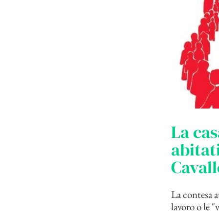
La cas
abitat
Cavall
La contesa at
lavoro o le "v