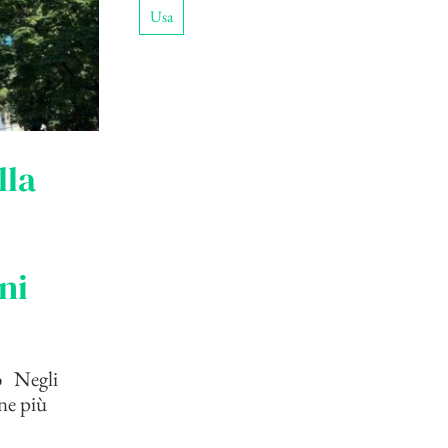
Usa
lla
ni
o Negli
ne più