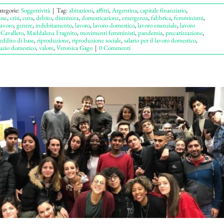
tegorie:
Soggettività
|
Tag:
abitazioni
,
affitti
,
Argentina
,
capitale finanziario
,
asse
,
crisi
,
cura
,
debito
,
dismisura
,
domesticazione
,
emergenza
,
fabbrica
,
femminismi
,
lavoro
,
genere
,
indebitamento
,
lavoro
,
lavoro domestico
,
lavoro essenziale
,
lavoro
 Cavallero
,
Maddalena Fragnito
,
movimenti femministi
,
pandemia
,
precarizzazione
,
eddito di base
,
riproduzione
,
riproduzione sociale
,
salario per il lavoro domestico
,
azio domestico
,
valore
,
Veronica Gago
|
0 Commenti