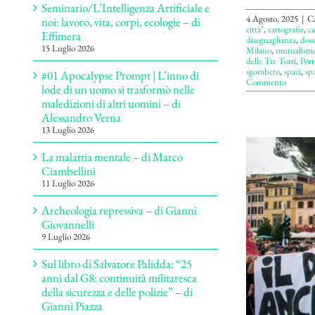
Seminario/L’Intelligenza Artificiale e
4 Agosto, 2025
|
Ca
noi: lavoro, vita, corpi, ecologie – di
città"
,
cartografie
,
ca
Effimera
diseguaglianza
,
doss
15 Luglio 2026
Milano
,
mutualism
delle Tre Torri
,
Port
sgombero
,
spazi
,
spa
#01 Apocalypse Prompt | L’inno di
Commento
lode di un uomo si trasformò nelle
maledizioni di altri uomini – di
Alessandro Verna
13 Luglio 2026
La malattia mentale – di Marco
Ciambellini
11 Luglio 2026
Archeologia repressiva – di Gianni
Giovannelli
9 Luglio 2026
Sul libro di Salvatore Palidda: “25
anni dal G8: continuità militaresca
della sicurezza e delle polizie” – di
Gianni Piazza