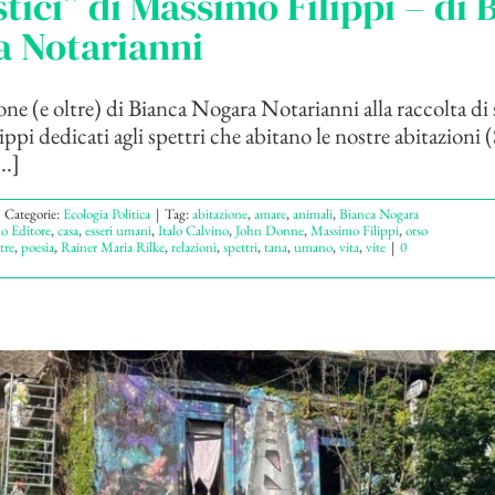
ici” di Massimo Filippi – di 
a Notarianni
ne (e oltre) di Bianca Nogara Notarianni alla raccolta di s
ppi dedicati agli spettri che abitano le nostre abitazioni (
..]
Categorie:
Ecologia Politica
|
Tag:
abitazione
,
amare
,
animali
,
Bianca Nogara
o Editore
,
casa
,
esseri umani
,
Italo Calvino
,
John Donne
,
Massimo Filippi
,
orso
tre
,
poesia
,
Rainer Maria Rilke
,
relazioni
,
spettri
,
tana
,
umano
,
vita
,
vite
|
0