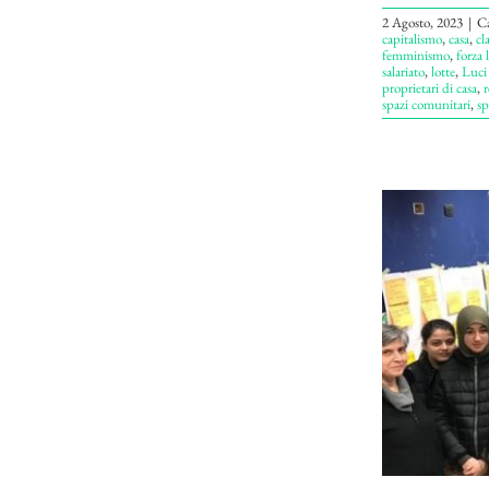
2 Agosto, 2023
|
Ca
capitalismo
,
casa
,
cl
femminismo
,
forza 
salariato
,
lotte
,
Luci
proprietari di casa
,
r
spazi comunitari
,
sp