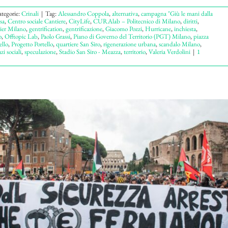
tegorie:
Crinali
|
Tag:
Alessandro Coppola
,
alternativa
,
campagna "Giù le mani dalla
sa
,
Centro sociale Cantiere
,
CityLife
,
CURAlab – Politecnico di Milano
,
diritti
,
ier Milano
,
gentrification
,
gentrificazione
,
Giacomo Pozzi
,
Hurricane
,
inchiesta
,
o
,
Offtopic Lab
,
Paolo Grassi
,
Piano di Governo del Territorio (PGT) Milano
,
piazza
ello
,
Progetto Portello
,
quartiere San Siro
,
rigenerazione urbana
,
scandalo Milano
,
zi sociali
,
speculazione
,
Stadio San Siro - Meazza
,
territorio
,
Valeria Verdolini
|
1