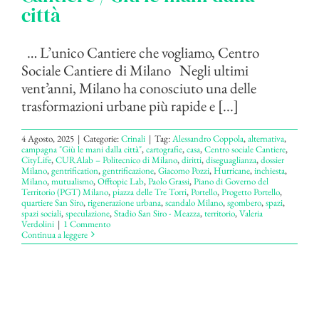
città
… L’unico Cantiere che vogliamo, Centro
Sociale Cantiere di Milano Negli ultimi
vent’anni, Milano ha conosciuto una delle
trasformazioni urbane più rapide e [...]
4 Agosto, 2025
|
Categorie:
Crinali
|
Tag:
Alessandro Coppola
,
alternativa
,
campagna "Giù le mani dalla città"
,
cartografie
,
casa
,
Centro sociale Cantiere
,
CityLife
,
CURAlab – Politecnico di Milano
,
diritti
,
diseguaglianza
,
dossier
Milano
,
gentrification
,
gentrificazione
,
Giacomo Pozzi
,
Hurricane
,
inchiesta
,
Milano
,
mutualismo
,
Offtopic Lab
,
Paolo Grassi
,
Piano di Governo del
Territorio (PGT) Milano
,
piazza delle Tre Torri
,
Portello
,
Progetto Portello
,
quartiere San Siro
,
rigenerazione urbana
,
scandalo Milano
,
sgombero
,
spazi
,
spazi sociali
,
speculazione
,
Stadio San Siro - Meazza
,
territorio
,
Valeria
Verdolini
|
1 Commento
Continua a leggere