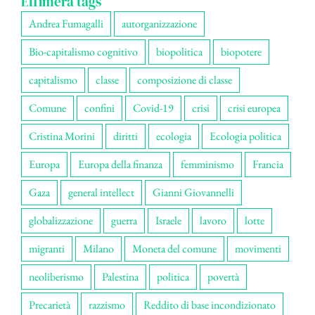
Effimera tags
Andrea Fumagalli
autorganizzazione
Bio-capitalismo cognitivo
biopolitica
biopotere
capitalismo
classe
composizione di classe
Comune
confini
Covid-19
crisi
crisi europea
Cristina Morini
diritti
ecologia
Ecologia politica
Europa
Europa della finanza
femminismo
Francia
Gaza
general intellect
Gianni Giovannelli
globalizzazione
guerra
Israele
lavoro
lotte
migranti
Milano
Moneta del comune
movimenti
neoliberismo
Palestina
politica
povertà
Precarietà
razzismo
Reddito di base incondizionato