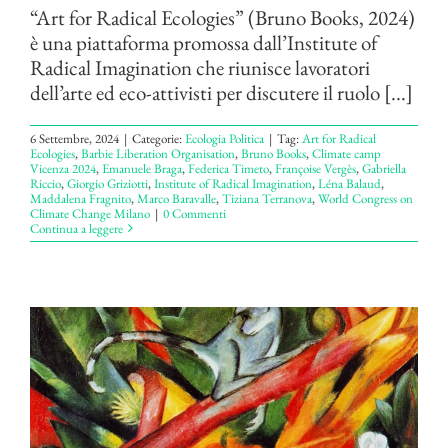
“Art for Radical Ecologies” (Bruno Books, 2024)
è una piattaforma promossa dall’Institute of
Radical Imagination che riunisce lavoratori
dell’arte ed eco-attivisti per discutere il ruolo [...]
6 Settembre, 2024
|
Categorie:
Ecologia Politica
|
Tag:
Art for Radical
Ecologies
,
Barbie Liberation Organisation
,
Bruno Books
,
Climate camp
Vicenza 2024
,
Emanuele Braga
,
Federica Timeto
,
Françoise Vergès
,
Gabriella
Riccio
,
Giorgio Griziotti
,
Institute of Radical Imagination
,
Léna Balaud
,
Maddalena Fragnito
,
Marco Baravalle
,
Tiziana Terranova
,
World Congress on
Climate Change Milano
|
0 Commenti
Continua a leggere