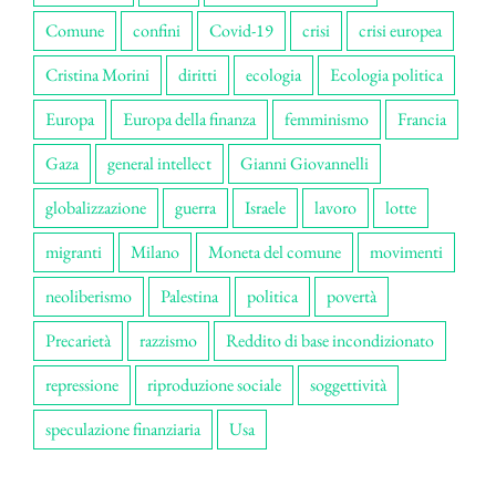
Comune
confini
Covid-19
crisi
crisi europea
Cristina Morini
diritti
ecologia
Ecologia politica
Europa
Europa della finanza
femminismo
Francia
Gaza
general intellect
Gianni Giovannelli
globalizzazione
guerra
Israele
lavoro
lotte
migranti
Milano
Moneta del comune
movimenti
neoliberismo
Palestina
politica
povertà
Precarietà
razzismo
Reddito di base incondizionato
repressione
riproduzione sociale
soggettività
speculazione finanziaria
Usa