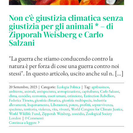
Non c’è giustizia climatica senza
giustizia per gli animali * – di
Zipporah Weisberg e Carlo
Salzani
"La guerra che stiamo conducendo contro la
natura è per forza di cose una guerra contro noi
stessi". In questo articolo, uscito anche sul n. [...]
20 Settembre, 2023
|
Categorie:
Ecologia Politica
|
Tag:
agribusiness
,
ambiente
,
animali
,
antispecismo
,
antropizzazione
,
capitalismo
,
Carlo Salzani
,
clima
,
ecocidio
,
economia
,
esseri umani
,
estinzione
,
Extinction Rebellion
,
Federica Timeto
,
giustizia climatica
,
giustizia multispecie
,
industria
allevamenti
,
Inquinamento
,
Liberazioni
,
potere
,
profitti
,
sopravvivenza
,
specismo
,
territorio
,
violenza
,
vita
,
viventi
,
World Congress for Climate Justice
,
World Wildlife Fund
,
Zipporah Weisberg
,
zoocidio
,
Zoological Society
London
|
0 Commenti
Continua a leggere