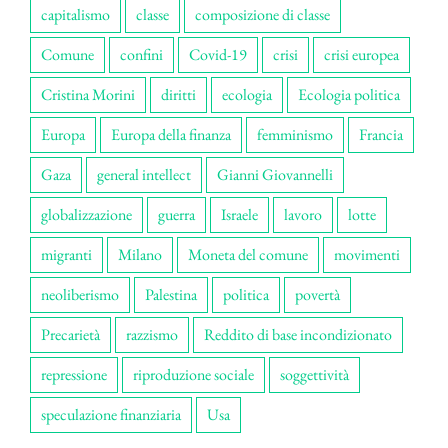
capitalismo
classe
composizione di classe
Comune
confini
Covid-19
crisi
crisi europea
Cristina Morini
diritti
ecologia
Ecologia politica
Europa
Europa della finanza
femminismo
Francia
Gaza
general intellect
Gianni Giovannelli
globalizzazione
guerra
Israele
lavoro
lotte
migranti
Milano
Moneta del comune
movimenti
neoliberismo
Palestina
politica
povertà
Precarietà
razzismo
Reddito di base incondizionato
repressione
riproduzione sociale
soggettività
speculazione finanziaria
Usa