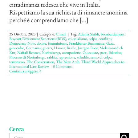
cittadinanza tedesca che vive in Italia.
Rispettiamo la sua richiesta di rimanere anonima
perché é comprendiamo che [...]
25 Ottobre, 2023
|
Categorie:
Crinali
|
Tag:
Adania Shibli
,
bombardamenti
,
Boycott Divestment Sanctions (BDS)
,
colonialismo
,
colpa
,
conflitto
,
Democracy Now
,
dolore
,
femminismo
,
Frankfurter Buchmesse
,
Gaza
,
genocidio
,
Germania
,
guerra
,
Hamas
,
Israele
,
Juergen Boos
,
Mohammed el-
Kur
,
Naftali Bennet
,
Norimberga
,
occupazione
,
Olocausto
,
pace
,
Palestina
,
Processo di Norimberga
,
rabbia
,
repressione
,
schulde
,
senso di colpa
,
terrorismo
,
The Conversation
,
The New Arab
,
Third World Approaches to
International Law Review
|
0 Commenti
Continua a leggere
Cerca
Cerca