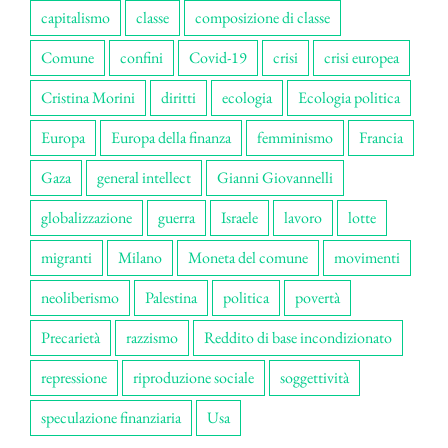
capitalismo
classe
composizione di classe
Comune
confini
Covid-19
crisi
crisi europea
Cristina Morini
diritti
ecologia
Ecologia politica
Europa
Europa della finanza
femminismo
Francia
Gaza
general intellect
Gianni Giovannelli
globalizzazione
guerra
Israele
lavoro
lotte
migranti
Milano
Moneta del comune
movimenti
neoliberismo
Palestina
politica
povertà
Precarietà
razzismo
Reddito di base incondizionato
repressione
riproduzione sociale
soggettività
speculazione finanziaria
Usa