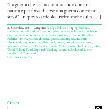
"La guerra che stiamo conducendo contro la
natura è per forza di cose una guerra contro noi
stessi". In questo articolo, uscito anche sul n. [...]
20 Settembre, 2023
|
Categorie:
Ecologia Politica
|
Tag:
agribusiness
,
ambiente
,
animali
,
antispecismo
,
antropizzazione
,
capitalismo
,
Carlo Salzani
,
clima
,
ecocidio
,
economia
,
esseri umani
,
estinzione
,
Extinction Rebellion
,
Federica Timeto
,
giustizia climatica
,
giustizia multispecie
,
industria
allevamenti
,
Inquinamento
,
Liberazioni
,
potere
,
profitti
,
sopravvivenza
,
specismo
,
territorio
,
violenza
,
vita
,
viventi
,
World Congress for Climate Justice
,
World Wildlife Fund
,
Zipporah Weisberg
,
zoocidio
,
Zoological Society
London
|
0 Commenti
Continua a leggere
Cerca
Cerca