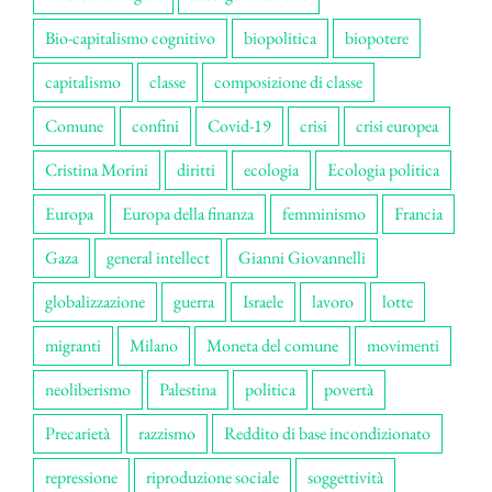
Bio-capitalismo cognitivo
biopolitica
biopotere
capitalismo
classe
composizione di classe
Comune
confini
Covid-19
crisi
crisi europea
Cristina Morini
diritti
ecologia
Ecologia politica
Europa
Europa della finanza
femminismo
Francia
Gaza
general intellect
Gianni Giovannelli
globalizzazione
guerra
Israele
lavoro
lotte
migranti
Milano
Moneta del comune
movimenti
neoliberismo
Palestina
politica
povertà
Precarietà
razzismo
Reddito di base incondizionato
repressione
riproduzione sociale
soggettività