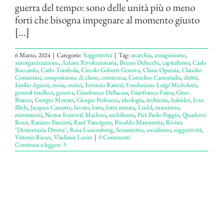
guerra del tempo: sono delle unità più o meno
forti che bisogna impegnare al momento giusto
[...]
6 Marzo, 2024
|
Categorie:
Soggettività
|
Tag:
anarchia
,
antagonismo
,
autorganizzazione
,
Azione Rivoluzionaria
,
Bruno Delucchi
,
capitalismo
,
Carlo
Boccardo
,
Carlo Tombola
,
Circolo Go­betti Genova
,
Classe Operaia
,
Claudio
Costantini
,
composizione di classe
,
conricerca
,
Cornelius Castoriadis
,
diritti
,
Emilio Agazzi
,
eresia
,
eretici
,
Ermi­nio Raiteri
,
Fondazione Luigi Micheletti
,
general intellect
,
genova
,
Gianfranco Dellacasa
,
Gianfranco Faina
,
Gino
Bianco
,
Giorgio Moroni
,
Giorgio Pedrocco
,
ideologia
,
inchiesta
,
Italsider
,
Ivan
Illich
,
Jacques Camatte
,
lavoro
,
lotta
,
lotta armata
,
Ludd
,
marxismo
,
movimenti
,
Nestor Ivanovič Machno
,
nichilismo
,
Pier Paolo Poggio
,
Quaderni
Rossi
,
Raniero Panzieri
,
Raul Vaneigem
,
Rinaldo Manstretta
,
Rivista
"Democrazia Diretta"
,
Rosa Luxemburg
,
Sessantotto
,
socialismo
,
soggettività
,
Vittorio Rieser
,
Vladimir Lenin
|
0 Commenti
Continua a leggere