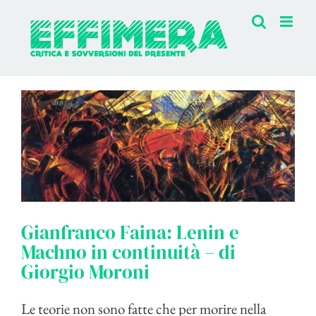
Salta
al
contenuto
Gianfranco Faina: Lenin e
Machno in continuità – di
Giorgio Moroni
Le teorie non sono fatte che per morire nella