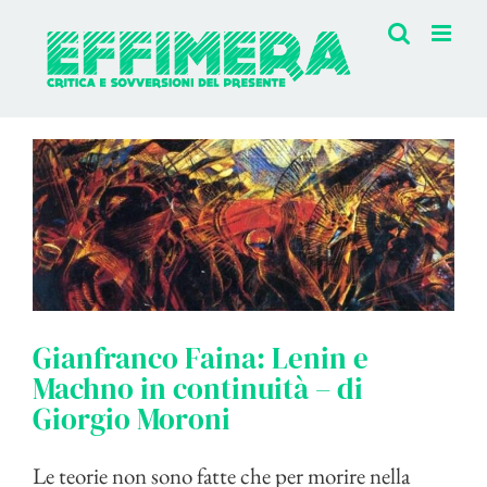
Salta
al
contenuto
Gianfranco Faina: Lenin e
Machno in continuità – di
Giorgio Moroni
Le teorie non sono fatte che per morire nella