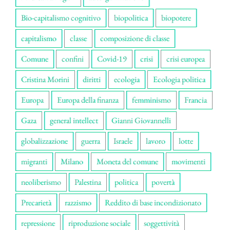
Bio-capitalismo cognitivo
biopolitica
biopotere
capitalismo
classe
composizione di classe
Comune
confini
Covid-19
crisi
crisi europea
Cristina Morini
diritti
ecologia
Ecologia politica
Europa
Europa della finanza
femminismo
Francia
Gaza
general intellect
Gianni Giovannelli
globalizzazione
guerra
Israele
lavoro
lotte
migranti
Milano
Moneta del comune
movimenti
neoliberismo
Palestina
politica
povertà
Precarietà
razzismo
Reddito di base incondizionato
repressione
riproduzione sociale
soggettività