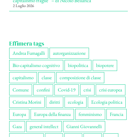
capitalismo fragile” – di Nicolò Bellanca
2 Luglio 2026
Effimera tags
Andrea Fumagalli
autorganizzazione
Bio-capitalismo cognitivo
biopolitica
biopotere
capitalismo
classe
composizione di classe
Comune
confini
Covid-19
crisi
crisi europea
Cristina Morini
diritti
ecologia
Ecologia politica
Europa
Europa della finanza
femminismo
Francia
Gaza
general intellect
Gianni Giovannelli