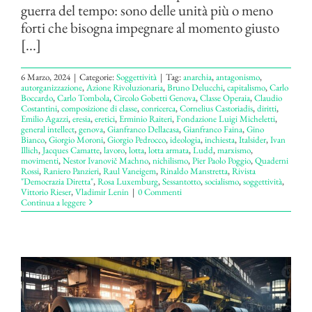
guerra del tempo: sono delle unità più o meno
forti che bisogna impegnare al momento giusto
[...]
6 Marzo, 2024
|
Categorie:
Soggettività
|
Tag:
anarchia
,
antagonismo
,
autorganizzazione
,
Azione Rivoluzionaria
,
Bruno Delucchi
,
capitalismo
,
Carlo
Boccardo
,
Carlo Tombola
,
Circolo Go­betti Genova
,
Classe Operaia
,
Claudio
Costantini
,
composizione di classe
,
conricerca
,
Cornelius Castoriadis
,
diritti
,
Emilio Agazzi
,
eresia
,
eretici
,
Ermi­nio Raiteri
,
Fondazione Luigi Micheletti
,
general intellect
,
genova
,
Gianfranco Dellacasa
,
Gianfranco Faina
,
Gino
Bianco
,
Giorgio Moroni
,
Giorgio Pedrocco
,
ideologia
,
inchiesta
,
Italsider
,
Ivan
Illich
,
Jacques Camatte
,
lavoro
,
lotta
,
lotta armata
,
Ludd
,
marxismo
,
movimenti
,
Nestor Ivanovič Machno
,
nichilismo
,
Pier Paolo Poggio
,
Quaderni
Rossi
,
Raniero Panzieri
,
Raul Vaneigem
,
Rinaldo Manstretta
,
Rivista
"Democrazia Diretta"
,
Rosa Luxemburg
,
Sessantotto
,
socialismo
,
soggettività
,
Vittorio Rieser
,
Vladimir Lenin
|
0 Commenti
Continua a leggere