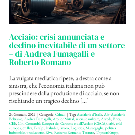
Acciaio: crisi annunciata e
declino inevitabile di un settore
– di Andrea Fumagalli e
Roberto Romano
La vulgata mediatica ripete, a destra come a
sinistra, che l'economia italiana non può
prescindere dalla produzione di acciaio, se non
rischiando un tragico declino [...]
24 Gennaio, 2024
|
Categorie:
Crinali
|
Tag:
Acciaierie d’Italia
,
Afv-Acciaierie
Beltrame
,
Andrea Fumagalli
,
Arcelor Mittal
,
arsenale militare
,
Arvedi
,
Brics
,
CEE
,
Cln
,
Comunità Europea del Carbone e dell’Acciaio (CECA)
,
crisi
,
crisi
europea
,
ex Ilva
,
Feralpi
,
Italsider
,
lavoro
,
Logistica
,
Marcegaglia
,
politica
industriale
,
produzione
,
Riva
,
Roberto Romano
,
Taranto
,
ThyssenKrupp
,