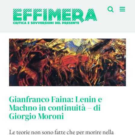
Salta
al
contenuto
Gianfranco Faina: Lenin e
Machno in continuità – di
Giorgio Moroni
Le teorie non sono fatte che per morire nella