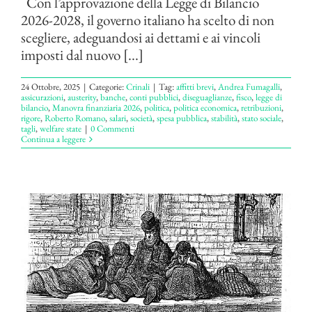
Con l’approvazione della Legge di Bilancio
2026-2028, il governo italiano ha scelto di non
scegliere, adeguandosi ai dettami e ai vincoli
imposti dal nuovo [...]
24 Ottobre, 2025
|
Categorie:
Crinali
|
Tag:
affitti brevi
,
Andrea Fumagalli
,
assicurazioni
,
austerity
,
banche
,
conti pubblici
,
diseguaglianze
,
fisco
,
legge di
bilancio
,
Manovra finanziaria 2026
,
politica
,
politica economica
,
retribuzioni
,
rigore
,
Roberto Romano
,
salari
,
società
,
spesa pubblica
,
stabilità
,
stato sociale
,
tagli
,
welfare state
|
0 Commenti
Continua a leggere