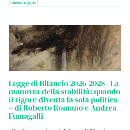
Continua a leggere
Legge di Bilancio 2026-2028 | La
manovra della stabilità: quando
il rigore diventa la sola politica
– di Roberto Romano e Andrea
Fumagalli