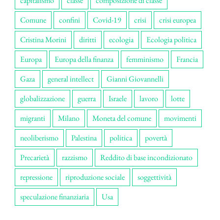
capitalismo
classe
composizione di classe
Comune
confini
Covid-19
crisi
crisi europea
Cristina Morini
diritti
ecologia
Ecologia politica
Europa
Europa della finanza
femminismo
Francia
Gaza
general intellect
Gianni Giovannelli
globalizzazione
guerra
Israele
lavoro
lotte
migranti
Milano
Moneta del comune
movimenti
neoliberismo
Palestina
politica
povertà
Precarietà
razzismo
Reddito di base incondizionato
repressione
riproduzione sociale
soggettività
speculazione finanziaria
Usa