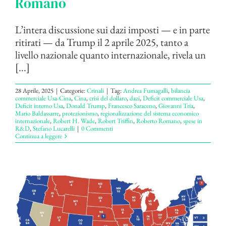
Romano
L’intera discussione sui dazi imposti — e in parte
ritirati — da Trump il 2 aprile 2025, tanto a
livello nazionale quanto internazionale, rivela un
[...]
28 Aprile, 2025
|
Categorie:
Crinali
|
Tag:
Andrea Fumagalli
,
bilancia
commerciale Usa-Cina
,
Cina
,
crisi del dollaro
,
dazi
,
Deficit commerciale Usa
,
Deficit interno Usa
,
Donald Trump
,
Francesco Saraceno
,
Giovanni Tria
,
Mario Baldassarre
,
protezionismo
,
regionalizzazione del sistema economico
internazionale
,
Robert H. Wade
,
Robert Triffin
,
Roberto Romano
,
spese in
R&D
,
Stefano Lucarelli
|
0 Commenti
Continua a leggere