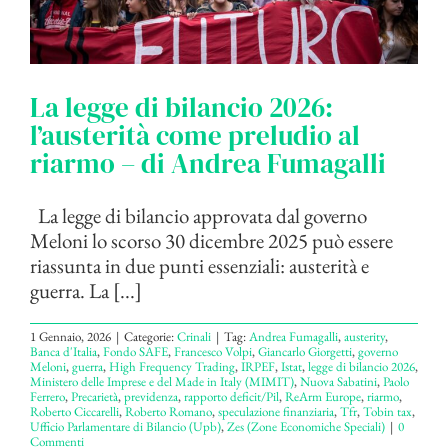
La legge di bilancio 2026:
l’austerità come preludio al
riarmo – di Andrea Fumagalli
La legge di bilancio approvata dal governo
Meloni lo scorso 30 dicembre 2025 può essere
riassunta in due punti essenziali: austerità e
guerra. La [...]
1 Gennaio, 2026
|
Categorie:
Crinali
|
Tag:
Andrea Fumagalli
,
austerity
,
Banca d'Italia
,
Fondo SAFE
,
Francesco Volpi
,
Giancarlo Giorgetti
,
governo
Meloni
,
guerra
,
High Frequency Trading
,
IRPEF
,
Istat
,
legge di bilancio 2026
,
Ministero delle Imprese e del Made in Italy (MIMIT)
,
Nuova Sabatini
,
Paolo
Ferrero
,
Precarietà
,
previdenza
,
rapporto deficit/Pil
,
ReArm Europe
,
riarmo
,
Roberto Ciccarelli
,
Roberto Romano
,
speculazione finanziaria
,
Tfr
,
Tobin tax
,
Ufficio Parlamentare di Bilancio (Upb)
,
Zes (Zone Economiche Speciali)
|
0
Commenti