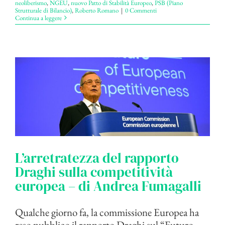
neoliberismo
,
NGEU
,
nuovo Patto di Stabilità Europeo
,
PSB (Piano
Strutturale di Bilancio)
,
Roberto Romano
|
0 Commenti
Continua a leggere
L’arretratezza del rapporto
Draghi sulla competitività
europea – di Andrea Fumagalli
Qualche giorno fa, la commissione Europea ha
reso pubblico il rapporto Draghi sul “Futuro