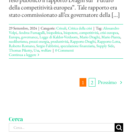
della competitività europea”. Tale rapporto era
stato commissionato all’ex governatore della [...]
29 Settembre, 2024
|
Categorie:
Crinali
,
Critica della crisi
|
Tag:
Alessandro
Volpi
,
Andrea Fumagalli
,
biopolitica
,
biopotere
,
competitività
,
crisi europea
,
Europa
,
governance
,
Legge di Kaldor-Verdoorn
,
Mario Draghi
,
Mario Pianta
,
neoliberismo
,
prezzi energia
,
produttività
,
Rapporto Draghi
,
Rapporto Letta
,
Roberto Romano
,
Sergio Fabbrini
,
speculazione finanziaria
,
Supply Side
,
Thomas Piketty
,
Usa
,
welfare
|
0 Commenti
Continua a leggere
Prossimo
1
2
Cerca
Cerca