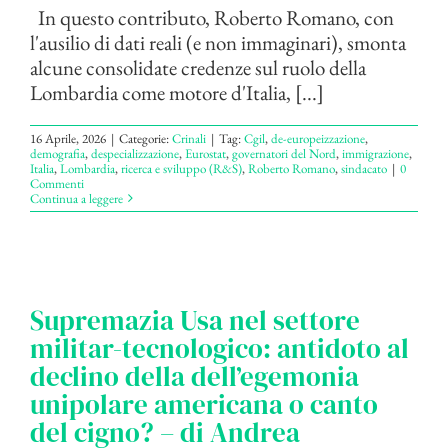
In questo contributo, Roberto Romano, con
l'ausilio di dati reali (e non immaginari), smonta
alcune consolidate credenze sul ruolo della
Lombardia come motore d'Italia, [...]
16 Aprile, 2026
|
Categorie:
Crinali
|
Tag:
Cgil
,
de-europeizzazione
,
demografia
,
despecializzazione
,
Eurostat
,
governatori del Nord
,
immigrazione
,
Italia
,
Lombardia
,
ricerca e sviluppo (R&S)
,
Roberto Romano
,
sindacato
|
0
Commenti
Continua a leggere
Supremazia Usa nel settore
militar-tecnologico: antidoto al
declino della dell’egemonia
unipolare americana o canto
del cigno? – di Andrea