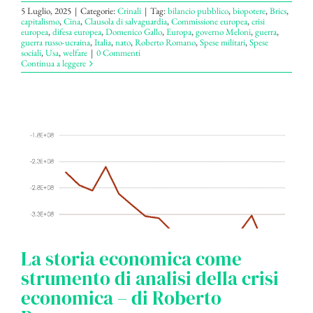
5 Luglio, 2025
|
Categorie:
Crinali
|
Tag:
bilancio pubblico
,
biopotere
,
Brics
,
capitalismo
,
Cina
,
Clausola di salvaguardia
,
Commissione europea
,
crisi
europea
,
difesa europea
,
Domenico Gallo
,
Europa
,
governo Meloni
,
guerra
,
guerra russo-ucraina
,
Italia
,
nato
,
Roberto Romano
,
Spese militari
,
Spese
sociali
,
Usa
,
welfare
|
0 Commenti
Continua a leggere
La storia economica come
strumento di analisi della crisi
economica – di Roberto