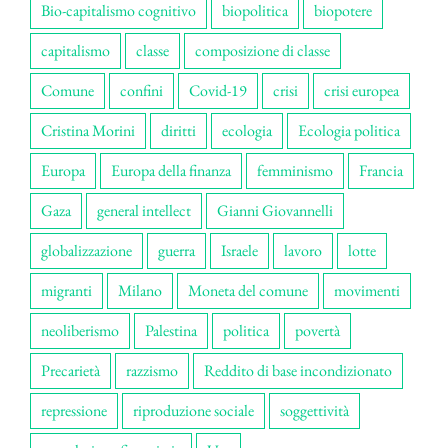
Bio-capitalismo cognitivo
biopolitica
biopotere
capitalismo
classe
composizione di classe
Comune
confini
Covid-19
crisi
crisi europea
Cristina Morini
diritti
ecologia
Ecologia politica
Europa
Europa della finanza
femminismo
Francia
Gaza
general intellect
Gianni Giovannelli
globalizzazione
guerra
Israele
lavoro
lotte
migranti
Milano
Moneta del comune
movimenti
neoliberismo
Palestina
politica
povertà
Precarietà
razzismo
Reddito di base incondizionato
repressione
riproduzione sociale
soggettività