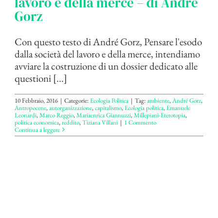
lavoro e della merce – di André
Gorz
Con questo testo di André Gorz, Pensare l'esodo
dalla società del lavoro e della merce, intendiamo
avviare la costruzione di un dossier dedicato alle
questioni [...]
10 Febbraio, 2016
|
Categorie:
Ecologia Politica
|
Tag:
ambiente
,
André Gorz
,
Antropocene
,
autorganizzazione
,
capitalismo
,
Ecologia politica
,
Emanuele
Leonardi
,
Marco Reggio
,
Mariaenrica Giannuzzi
,
Millepiani-Eterotopia
,
politica economica
,
reddito
,
Tiziana Villani
|
1 Commento
Continua a leggere