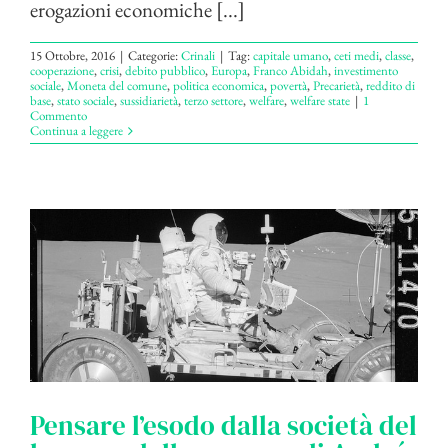
erogazioni economiche [...]
15 Ottobre, 2016
|
Categorie:
Crinali
|
Tag:
capitale umano
,
ceti medi
,
classe
,
cooperazione
,
crisi
,
debito pubblico
,
Europa
,
Franco Abidah
,
investimento
sociale
,
Moneta del comune
,
politica economica
,
povertà
,
Precarietà
,
reddito di
base
,
stato sociale
,
sussidiarietà
,
terzo settore
,
welfare
,
welfare state
|
1
Commento
Continua a leggere
Pensare l’esodo dalla società del