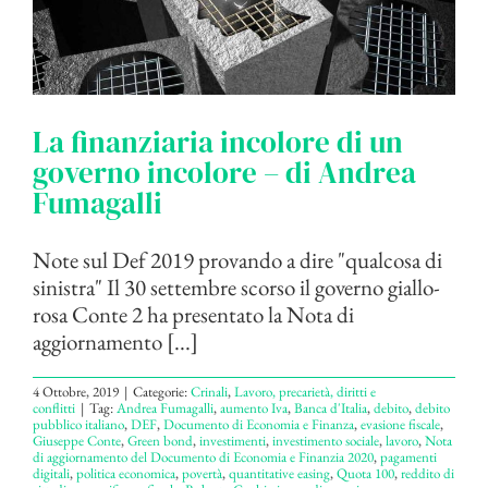
La finanziaria incolore di un
governo incolore – di Andrea
Fumagalli
Note sul Def 2019 provando a dire "qualcosa di
sinistra" Il 30 settembre scorso il governo giallo-
rosa Conte 2 ha presentato la Nota di
aggiornamento [...]
4 Ottobre, 2019
|
Categorie:
Crinali
,
Lavoro, precarietà, diritti e
conflitti
|
Tag:
Andrea Fumagalli
,
aumento Iva
,
Banca d'Italia
,
debito
,
debito
pubblico italiano
,
DEF
,
Documento di Economia e Finanza
,
evasione fiscale
,
Giuseppe Conte
,
Green bond
,
investimenti
,
investimento sociale
,
lavoro
,
Nota
di aggiornamento del Documento di Economia e Finanzia 2020
,
pagamenti
digitali
,
politica economica
,
povertà
,
quantitative easing
,
Quota 100
,
reddito di