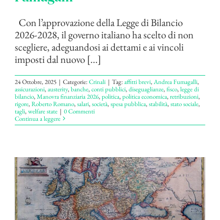
Con l’approvazione della Legge di Bilancio
2026-2028, il governo italiano ha scelto di non
scegliere, adeguandosi ai dettami e ai vincoli
imposti dal nuovo [...]
24 Ottobre, 2025
|
Categorie:
Crinali
|
Tag:
affitti brevi
,
Andrea Fumagalli
,
assicurazioni
,
austerity
,
banche
,
conti pubblici
,
diseguaglianze
,
fisco
,
legge di
bilancio
,
Manovra finanziaria 2026
,
politica
,
politica economica
,
retribuzioni
,
rigore
,
Roberto Romano
,
salari
,
società
,
spesa pubblica
,
stabilità
,
stato sociale
,
tagli
,
welfare state
|
0 Commenti
Continua a leggere