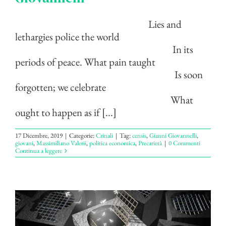
Lies and
lethargies police the world
In its
periods of peace. What pain taught
Is soon
forgotten; we celebrate
What
ought to happen as if [...]
17 Dicembre, 2019
|
Categorie:
Crinali
|
Tag:
censis
,
Gianni Giovannelli
,
giovani
,
Massimiliano Valerii
,
politica economica
,
Precarietà
|
0 Commenti
Continua a leggere