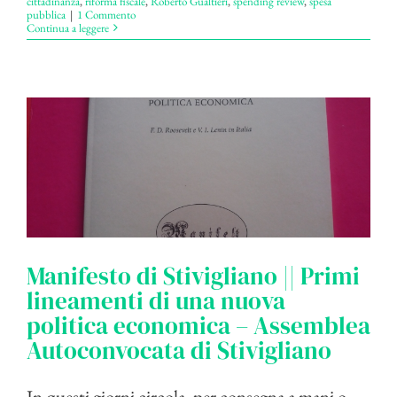
cittadinanza
,
riforma fiscale
,
Roberto Gualtieri
,
spending review
,
spesa
pubblica
|
1 Commento
Continua a leggere
Manifesto di Stivigliano || Primi
lineamenti di una nuova
politica economica – Assemblea
Autoconvocata di Stivigliano
In questi giorni circola, per consegna a mani o