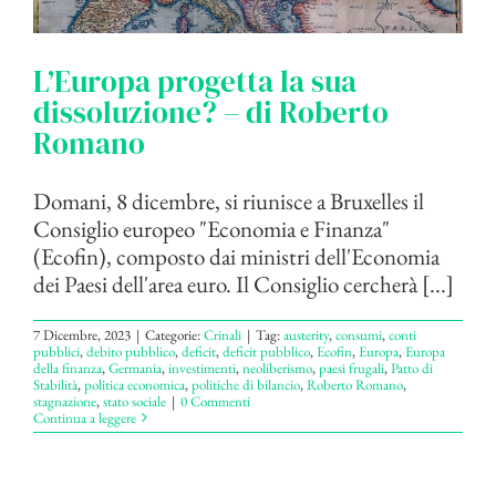
L’Europa progetta la sua
dissoluzione? – di Roberto
Romano
Domani, 8 dicembre, si riunisce a Bruxelles il
Consiglio europeo "Economia e Finanza"
(Ecofin), composto dai ministri dell'Economia
dei Paesi dell'area euro. Il Consiglio cercherà [...]
7 Dicembre, 2023
|
Categorie:
Crinali
|
Tag:
austerity
,
consumi
,
conti
pubblici
,
debito pubblico
,
deficit
,
deficit pubblico
,
Ecofin
,
Europa
,
Europa
della finanza
,
Germania
,
investimenti
,
neoliberismo
,
paesi frugali
,
Patto di
Stabilità
,
politica economica
,
politiche di bilancio
,
Roberto Romano
,
stagnazione
,
stato sociale
|
0 Commenti
Continua a leggere