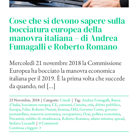
Cose che si devono sapere sulla
bocciatura europea della
manovra italiana – di Andrea
Fumagalli e Roberto Romano
Mercoledì 21 novembre 2018 la Commissione
Europea ha bocciato la manovra economica
italiana per il 2019. È la prima volta che succede
da quando, nel [...]
23 Novembre, 2018
|
Categorie:
Crinali
|
Tag:
Andrea Fumagalli
,
Banca
d'Italia
,
bocciatura europea
,
CE
,
consumi
,
Crescita
,
crisi
,
debito pubblico
,
Europa
,
Felice Roberto Pizzuti
,
finanza
,
FMI
,
Governo Conte
,
governo
pentastellato
,
manovra economica
,
occupazione
,
Ocse
,
politica economica
,
Precarietà
,
reddito di cittadinanza
,
Roberto Romano
,
salario minimo
,
spread
,
Stefano Lucarelli
|
0 Commenti
Continua a leggere