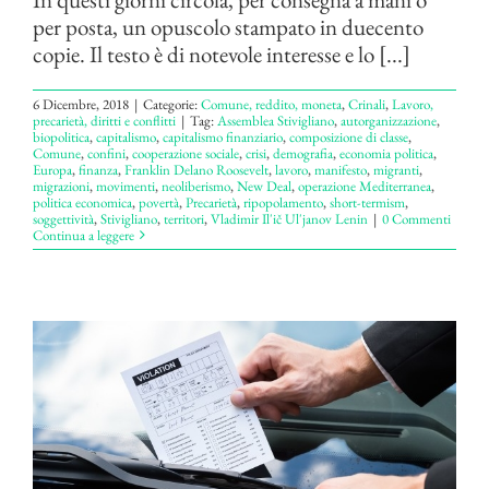
per posta, un opuscolo stampato in duecento
copie. Il testo è di notevole interesse e lo [...]
6 Dicembre, 2018
|
Categorie:
Comune, reddito, moneta
,
Crinali
,
Lavoro,
precarietà, diritti e conflitti
|
Tag:
Assemblea Stivigliano
,
autorganizzazione
,
biopolitica
,
capitalismo
,
capitalismo finanziario
,
composizione di classe
,
Comune
,
confini
,
cooperazione sociale
,
crisi
,
demografia
,
economia politica
,
Europa
,
finanza
,
Franklin Delano Roosevelt
,
lavoro
,
manifesto
,
migranti
,
migrazioni
,
movimenti
,
neoliberismo
,
New Deal
,
operazione Mediterranea
,
politica economica
,
povertà
,
Precarietà
,
ripopolamento
,
short-termism
,
soggettività
,
Stivigliano
,
territori
,
Vladimir Il'ič Ul'janov Lenin
|
0 Commenti
Continua a leggere