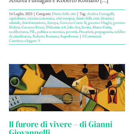
14 Luglio, 2023
|
Categorie:
Diario della crisi
|
Tag:
Andrea Fumagalli
,
capitalismo
,
crescita economica
,
crisi europea
,
diario della crisi
,
dinamica
salariale
,
disinformazione
,
Europa
,
Governo Conte II
,
governo Draghi
,
governo
Meloni
,
Governo Renzi
,
INdustria 4.0
,
Jobs Act
,
lavoro
,
Marco Fortis
,
neoliberismo
,
PIL
,
politica economica
,
povertà
,
Precarietà
,
propaganda
,
reddito
di cittadinanza
,
Roberto Romano
,
Superbonus
|
0 Commenti
Continua a leggere
Il furore di vivere – di Gianni
Giovannelli