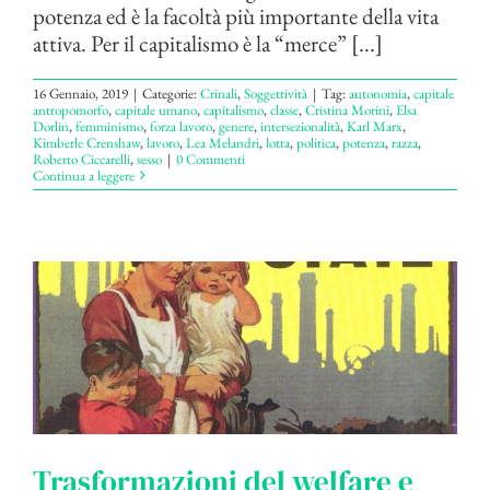
potenza ed è la facoltà più importante della vita
attiva. Per il capitalismo è la “merce” [...]
16 Gennaio, 2019
|
Categorie:
Crinali
,
Soggettività
|
Tag:
autonomia
,
capitale
antropomorfo
,
capitale umano
,
capitalismo
,
classe
,
Cristina Morini
,
Elsa
Dorlin
,
femminismo
,
forza lavoro
,
genere
,
intersezionalità
,
Karl Marx
,
Kimberle Crenshaw
,
lavoro
,
Lea Melandri
,
lotta
,
politica
,
potenza
,
razza
,
Roberto Ciccarelli
,
sesso
|
0 Commenti
Continua a leggere
Trasformazioni del welfare e