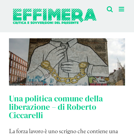
Salta
al
contenuto
Una politica comune della
liberazione – di Roberto
Ciccarelli
La forza lavoro è uno scrigno che contiene una