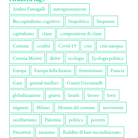
Andrea Fumagalli
autorganizzazione
Bio-capitalismo cognitivo
biopolitica
biopotere
capitalismo
classe
composizione di classe
Comune
confini
Covid-19
crisi
crisi europea
Cristina Morini
diritti
ecologia
Ecologia politica
Europa
Europa della finanza
femminismo
Francia
Gaza
general intellect
Gianni Giovannelli
globalizzazione
guerra
Israele
lavoro
lotte
migranti
Milano
Moneta del comune
movimenti
neoliberismo
Palestina
politica
povertà
Precarietà
razzismo
Reddito di base incondizionato