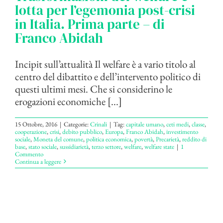
lotta per l’egemonia post-crisi
in Italia. Prima parte – di
Franco Abidah
Incipit sull’attualità Il welfare è a vario titolo al
centro del dibattito e dell’intervento politico di
questi ultimi mesi. Che si considerino le
erogazioni economiche [...]
15 Ottobre, 2016
|
Categorie:
Crinali
|
Tag:
capitale umano
,
ceti medi
,
classe
,
cooperazione
,
crisi
,
debito pubblico
,
Europa
,
Franco Abidah
,
investimento
sociale
,
Moneta del comune
,
politica economica
,
povertà
,
Precarietà
,
reddito di
base
,
stato sociale
,
sussidiarietà
,
terzo settore
,
welfare
,
welfare state
|
1
Commento
Continua a leggere