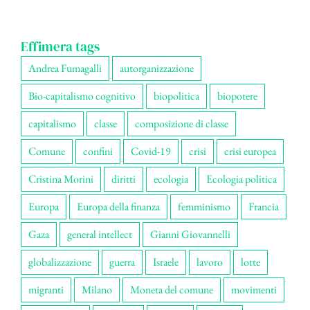
Effimera tags
Andrea Fumagalli
autorganizzazione
Bio-capitalismo cognitivo
biopolitica
biopotere
capitalismo
classe
composizione di classe
Comune
confini
Covid-19
crisi
crisi europea
Cristina Morini
diritti
ecologia
Ecologia politica
Europa
Europa della finanza
femminismo
Francia
Gaza
general intellect
Gianni Giovannelli
globalizzazione
guerra
Israele
lavoro
lotte
migranti
Milano
Moneta del comune
movimenti