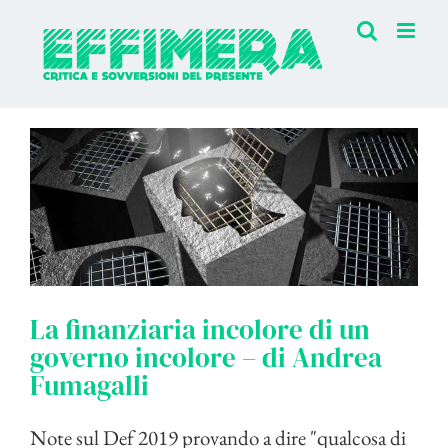
Salta
al
contenuto
La finanziaria incolore di un
governo incolore – di Andrea
Fumagalli
Note sul Def 2019 provando a dire "qualcosa di