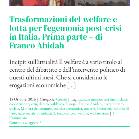
Trasformazioni del welfare e
lotta per l’egemonia post-crisi
in Italia. Prima parte – di
Franco Abidah
Incipit sull’attualità Il welfare è a vario titolo al
centro del dibattito e dell’intervento politico di
questi ultimi mesi. Che si considerino le
erogazioni economiche [...]
15 Ottobre, 2016
|
Categorie:
Crinali
|
Tag:
capitale umano
,
ceti medi
,
classe
,
cooperazione
,
crisi
,
debito pubblico
,
Europa
,
Franco Abidah
,
investimento
sociale
,
Moneta del comune
,
politica economica
,
povertà
,
Precarietà
,
reddito di
base
,
stato sociale
,
sussidiarietà
,
terzo settore
,
welfare
,
welfare state
|
1
Commento
Continua a leggere