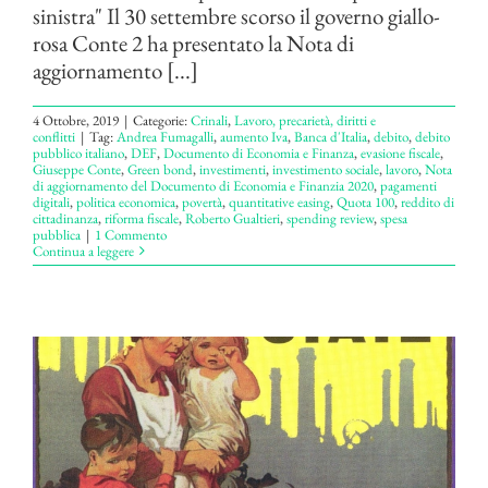
sinistra" Il 30 settembre scorso il governo giallo-
rosa Conte 2 ha presentato la Nota di
aggiornamento [...]
4 Ottobre, 2019
|
Categorie:
Crinali
,
Lavoro, precarietà, diritti e
conflitti
|
Tag:
Andrea Fumagalli
,
aumento Iva
,
Banca d'Italia
,
debito
,
debito
pubblico italiano
,
DEF
,
Documento di Economia e Finanza
,
evasione fiscale
,
Giuseppe Conte
,
Green bond
,
investimenti
,
investimento sociale
,
lavoro
,
Nota
di aggiornamento del Documento di Economia e Finanzia 2020
,
pagamenti
digitali
,
politica economica
,
povertà
,
quantitative easing
,
Quota 100
,
reddito di
cittadinanza
,
riforma fiscale
,
Roberto Gualtieri
,
spending review
,
spesa
pubblica
|
1 Commento
Continua a leggere