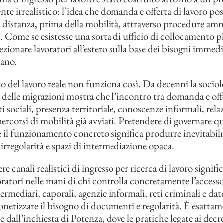
nte irrealistico: l’idea che domanda e offerta di lavoro po
a distanza, prima della mobilità, attraverso procedure amm
e. Come se esistesse una sorta di ufficio di collocamento p
ezionare lavoratori all’estero sulla base dei bisogni immedi
iano.
o del lavoro reale non funziona così. Da decenni la sociol
delle migrazioni mostra che l’incontro tra domanda e off
ti sociali, presenza territoriale, conoscenze informali, rela
percorsi di mobilità già avviati. Pretendere di governare q
il funzionamento concreto significa produrre inevitabi
 irregolarità e spazi di intermediazione opaca.
 canali realistici di ingresso per ricerca di lavoro signific
voratori nelle mani di chi controlla concretamente l’accesso
ermediari, caporali, agenzie informali, reti criminali e dat
onetizzare il bisogno di documenti e regolarità. È esattam
dall’inchiesta di Potenza, dove le pratiche legate ai decret