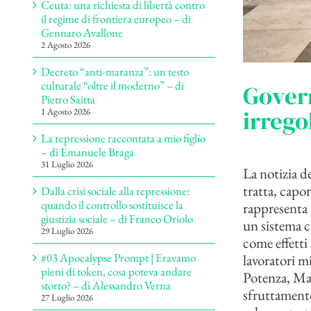
Ceuta: una richiesta di libertà contro
il regime di frontiera europeo – di
Gennaro Avallone
2 Agosto 2026
Decreto “anti-maranza”: un testo
culturale “oltre il moderno” – di
Gover
Pietro Saitta
irrego
1 Agosto 2026
La repressione raccontata a mio figlio
– di Emanuele Braga
31 Luglio 2026
La notizia de
tratta, capo
Dalla crisi sociale alla repressione:
quando il controllo sostituisce la
rappresenta 
giustizia sociale – di Franco Oriolo
un sistema c
29 Luglio 2026
come effetti 
#03 Apocalypse Prompt | Eravamo
lavoratori mi
pieni di token, cosa poteva andare
Potenza, Mat
storto? – di Alessandro Verna
sfruttamento 
27 Luglio 2026