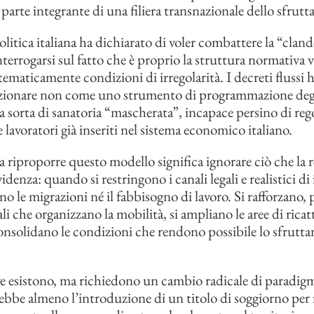
parte integrante di una filiera transnazionale dello sfrut
olitica italiana ha dichiarato di voler combattere la “cland
terrogarsi sul fatto che è proprio la struttura normativa v
tematicamente condizioni di irregolarità. I decreti flussi 
nzionare non come uno strumento di programmazione degli
sorta di sanatoria “mascherata”, incapace persino di rego
lavoratori già inseriti nel sistema economico italiano.
 riproporre questo modello significa ignorare ciò che la r
denza: quando si restringono i canali legali e realistici di 
o le migrazioni né il fabbisogno di lavoro. Si rafforzano, p
gali che organizzano la mobilità, si ampliano le aree di ricat
 consolidano le condizioni che rendono possibile lo sfrutt
ve esistono, ma richiedono un cambio radicale di paradig
rebbe almeno l’introduzione di un titolo di soggiorno per 