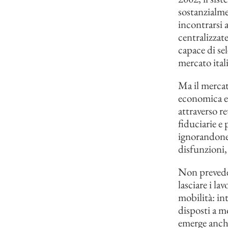
sostanzialme
incontrarsi 
centralizzat
capace di sel
mercato ital
Ma il mercat
economica e 
attraverso re
fiduciarie e 
ignorandone 
disfunzioni,
Non prevedere
lasciare i la
mobilità: int
disposti a m
emerge anche 