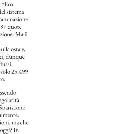
a “Ero
del sistema
rogrammazione
.597 quote
zione. Ma il
lla osta e,
ati, dunque
lussi.
 solo 25.499
ro.
essendo
egolarità
 Spariscono
calmente.
ioni, ma che
 oggi? In