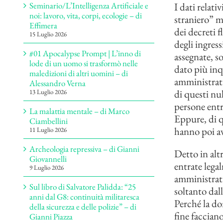
I dati relat
Seminario/L’Intelligenza Artificiale e
noi: lavoro, vita, corpi, ecologie – di
straniero” m
Effimera
dei decreti f
15 Luglio 2026
degli ingres
#01 Apocalypse Prompt | L’inno di
assegnate, s
lode di un uomo si trasformò nelle
dato più inqu
maledizioni di altri uomini – di
amministrati
Alessandro Verna
di questi nul
13 Luglio 2026
persone entra
La malattia mentale – di Marco
Eppure, di q
Ciambellini
hanno poi av
11 Luglio 2026
Archeologia repressiva – di Gianni
Detto in alt
Giovannelli
entrate legal
9 Luglio 2026
amministrati
Sul libro di Salvatore Palidda: “25
soltanto dal
anni dal G8: continuità militaresca
Perché la do
della sicurezza e delle polizie” – di
fine faccian
Gianni Piazza