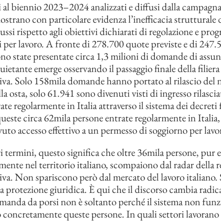
ivi al biennio 2023–2024 analizzati e diffusi dalla campagn
ostrano con particolare evidenza l’inefficacia strutturale 
lussi rispetto agli obiettivi dichiarati di regolazione e p
si per lavoro. A fronte di 278.700 quote previste e di 247
ono state presentate circa 1,3 milioni di domande di assun
ietante emerge osservando il passaggio finale della filiera
va. Solo 158mila domande hanno portato al rilascio del nu
la osta, solo 61.941 sono divenuti visti di ingresso rilasci
te regolarmente in Italia attraverso il sistema dei decreti f
ueste circa 62mila persone entrate regolarmente in Italia,
uto accesso effettivo a un permesso di soggiorno per lavo
ri termini, questo significa che oltre 36mila persone, pur 
mente nel territorio italiano, scompaiono dal radar della r
va. Non spariscono però dal mercato del lavoro italiano.
la protezione giuridica. È qui che il discorso cambia radi
manda da porsi non è soltanto perché il sistema non funz
o concretamente queste persone. In quali settori lavorano