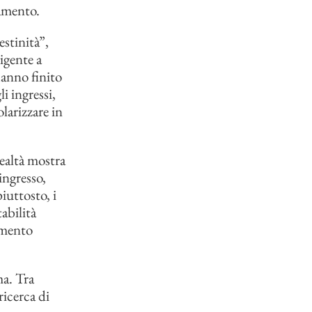
tamento.
estinità”,
igente a
hanno finito
 ingressi,
larizzare in
ealtà mostra
ingresso,
iuttosto, i
tabilità
amento
ma. Tra
ricerca di