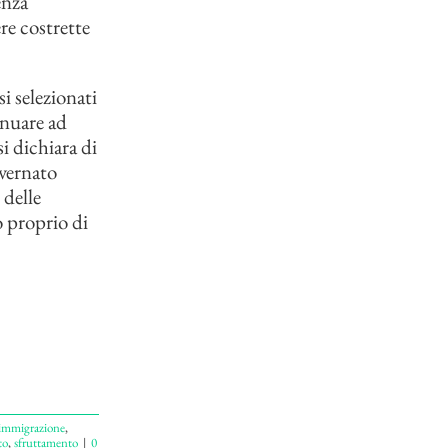
enza
re costrette
i selezionati
inuare ad
i dichiara di
overnato
 delle
o proprio di
immigrazione
,
to
,
sfruttamento
|
0