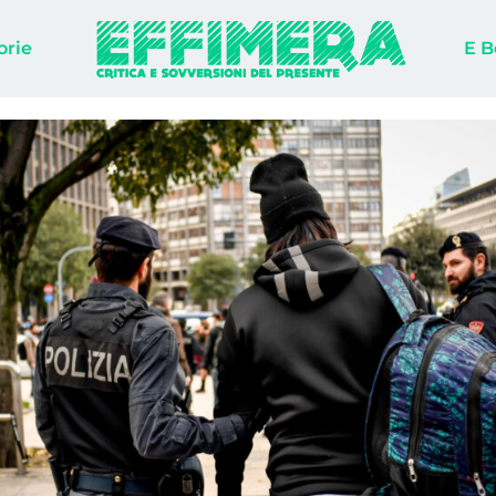
orie
E B