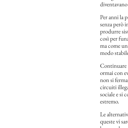
diventavano 
Per anni la p
senza però in
produrre sis
così per fu
ma come una 
modo stabile 
Continuare a
ormai con evi
non si ferman
circuiti ille
sociale e si
estremo.
Le alternati
queste vi sa