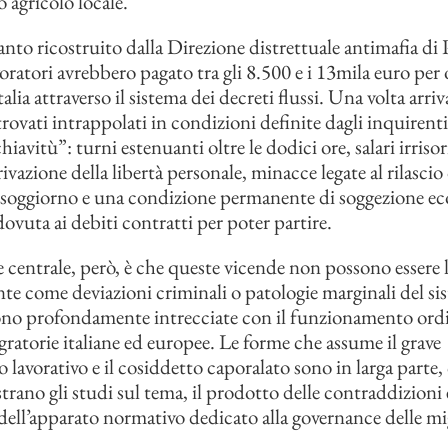
 agricolo locale.
to ricostruito dalla Direzione distrettuale antimafia di 
voratori avrebbero pagato tra gli 8.500 e i 13mila euro per
talia attraverso il sistema dei decreti flussi. Una volta arriva
rovati intrappolati in condizioni definite dagli inquirenti
avitù”: turni estenuanti oltre le dodici ore, salari irrisori
ivazione della libertà personale, minacce legate al rilascio
 soggiorno e una condizione permanente di soggezione e
ovuta ai debiti contratti per poter partire.
 centrale, però, è che queste vicende non possono essere l
e come deviazioni criminali o patologie marginali del si
ono profondamente intrecciate con il funzionamento ordi
gratorie italiane ed europee. Le forme che assume il grave
 lavorativo e il cosiddetto caporalato sono in larga parte
rano gli studi sul tema, il prodotto delle contraddizioni 
dell’apparato normativo dedicato alla governance delle mi