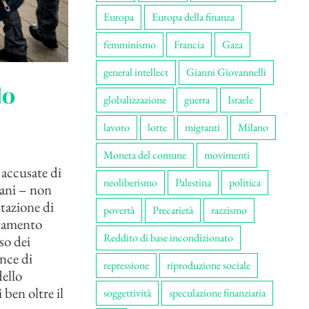
Europa
Europa della finanza
femminismo
Francia
Gaza
general intellect
Gianni Giovannelli
do
globalizzazione
guerra
Israele
lavoro
lotte
migranti
Milano
Moneta del comune
movimenti
 accusate di
neoliberismo
Palestina
politica
iani – non
tazione di
povertà
Precarietà
razzismo
ttamento
Reddito di base incondizionato
so dei
ince di
repressione
riproduzione sociale
dello
 ben oltre il
soggettività
speculazione finanziaria