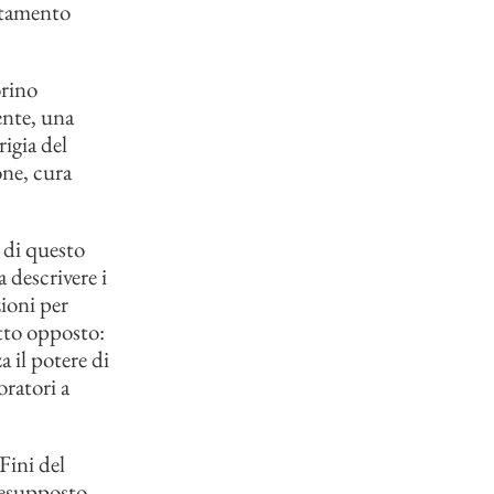
uttamento
orino
ente, una
igia del
one, cura
 di questo
 descrivere i
ioni per
etto opposto:
a il potere di
oratori a
Fini del
presupposto