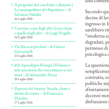
solo contesto
A proposito del caso Fakir e dintorni |
La tanatopolitica del dispotismo – di
Secondo quan
Salvatore Palidda
decine di la
26 Luglio 2026
ingresso in I
Casa tua e casa degli altri, la tua classe
sarebbero rit
e quella degli altri – di Luigi Vergallo
“moderna schi
24 Luglio 2026
degradati, pr
Via libera ai predoni – di Gianni
permesso di
Giovannelli
psicologica d
22 Luglio 2026
La questione
#02 Apocalypse Prompt | Il futuro è
solo una storia che raccontiamo a noi
semplicement
stessi – di Alessandro Verna
contrario, s
20 Luglio 2026
politiche mi
Il prezzo del ritorno. Scuola, classe e
sfruttamento
diritto di restare – di Francesco
decenni most
Demitry
disfunzioni 
17 Luglio 2026