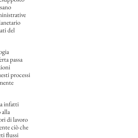
ssano
inistrative
lanetario
ati del
ogia
erta passa
zioni
uesti processi
lmente
a infatti
 alla
ori di lavoro
ente ciò che
i flussi