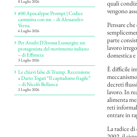
8 Luglio 2026
quali condiz
vengono ass
#00 Apocalypse Prompt | Codice
cammina con me – di Alessandro
Pensare che 
Verna
semplicement
6 Luglio 2026
parte consis
Per Anubi D’Avossa Lussurgiu: un
lavoro irrego
protagonista del movimento italiano
domestica e s
– di Effimera
3 Luglio 2026
È difficile 
Le chiavi false di Trump. Recensione
meccanismo. 
a Dario Togati “Il capitalismo fragile”
decreti flus
– di Nicolò Bellanca
2 Luglio 2026
lavoro. In r
alimenta merc
reti informal
entrare in r
La radice di 
2002, il sis