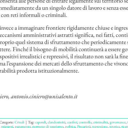
onsenta alle persone di entrare legalmente sul territorio s
mediatamente da un singolo datore di lavoro e senza esse
 con reti informali o criminali.
nvece a immaginare frontiere rigidamente chiuse e ingress
ccanismi amministrativi astratti significa, nei fatti, cont
roprio quel sistema di sfruttamento che periodicamente s
tere. Finché il bisogno di mobilità continuerà a essere g
positivi irrealistici e repressivi, il risultato non sarà la fine
ma l’espansione dei mercati dello sfruttamento che vivon
rabilità prodotta istituzionalmente.
ero, antonio.ciniero@unisalento.it
Categorie:
Crinali
|
Tag:
caporali
,
clandestinità
,
confini
,
controllo
,
criminalità
,
governance
,
,
migranti
,
pagamento
,
permesso di soggiorno
,
politica
,
Precarietà
,
repressione
,
retorica
,
ricat