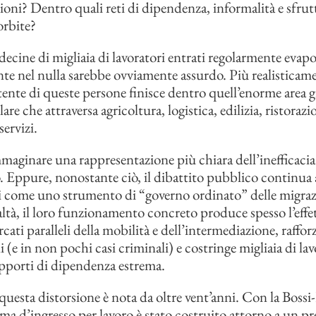
ioni? Dentro quali reti di dipendenza, informalità e sfr
orbite?
decine di migliaia di lavoratori entrati regolarmente evap
e nel nulla sarebbe ovviamente assurdo. Più realisticam
tente di queste persone finisce dentro quell’enorme area gr
lare che attraversa agricoltura, logistica, edilizia, ristorazi
ervizi.
immaginare una rappresentazione più chiara dell’inefficacia
Eppure, nonostante ciò, il dibattito pubblico continua a
si come uno strumento di “governo ordinato” delle migraz
ealtà, il loro funzionamento concreto produce spesso l’eff
ati paralleli della mobilità e dell’intermediazione, rafforz
i (e in non pochi casi criminali) e costringe migliaia di lav
apporti di dipendenza estrema.
questa distorsione è nota da oltre vent’anni. Con la Bossi-
tema d’ingresso per lavoro è stato costruito attorno a un 