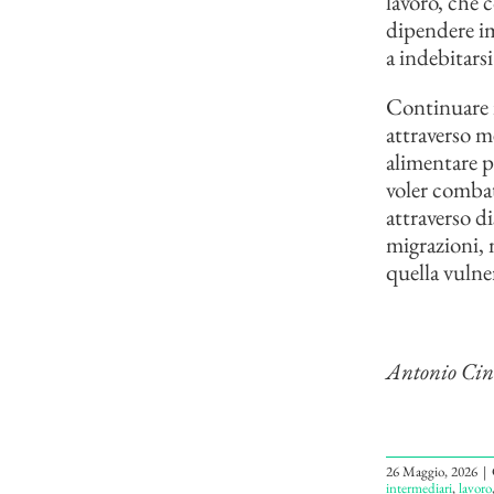
lavoro, che c
dipendere im
a indebitarsi
Continuare i
attraverso me
alimentare p
voler combat
attraverso dis
migrazioni, 
quella vulne
Antonio Cini
26 Maggio, 2026
|
intermediari
,
lavoro