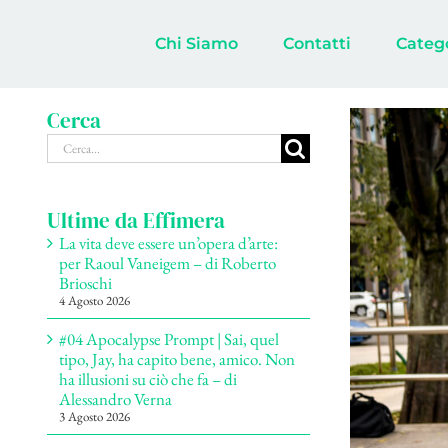
Salta
al
Chi Siamo
Contatti
Categ
contenuto
Cerca
Ingrandisci
Cerca
immagine
per:
Ultime da Effimera
La vita deve essere un’opera d’arte:
per Raoul Vaneigem – di Roberto
Brioschi
4 Agosto 2026
#04 Apocalypse Prompt | Sai, quel
tipo, Jay, ha capito bene, amico. Non
ha illusioni su ciò che fa – di
Alessandro Verna
3 Agosto 2026