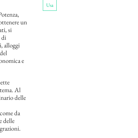
Usa
Potenza,
 ottenere un
ti, si
 di
, alloggi
 del
conomica e
ette
stema. Al
nario delle
, come da
e delle
grazioni.