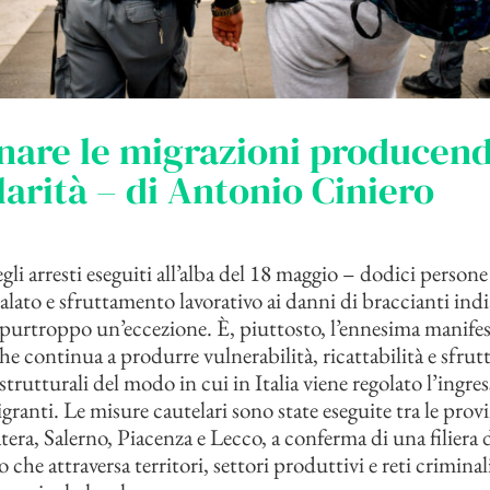
nare le migrazioni producen
larità – di Antonio Ciniero
gli arresti eseguiti all’alba del 18 maggio – dodici persone
ralato e sfruttamento lavorativo ai danni di braccianti ind
purtroppo un’eccezione. È, piuttosto, l’ennesima manifes
he continua a produrre vulnerabilità, ricattabilità e sfru
strutturali del modo in cui in Italia viene regolato l’ingres
granti. Le misure cautelari sono state eseguite tra le prov
era, Salerno, Piacenza e Lecco, a conferma di una filiera 
che attraversa territori, settori produttivi e reti criminali